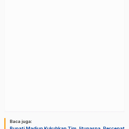
Baca juga:
Bupati Madiun Kukuhkan Tim Jitupasna, Percepat