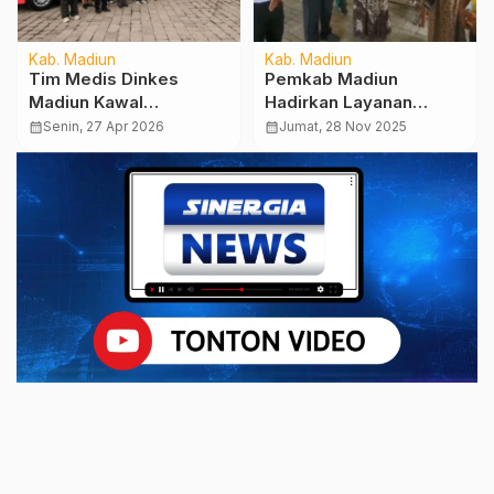
Kab. Madiun
Kab. Madiun
Tim Medis Dinkes
Pemkab Madiun
Madiun Kawal
Hadirkan Layanan
Keberangkatan 450
DPMPTSP Lewat BST
calendar_month
Senin, 27 Apr 2026
calendar_month
Jumat, 28 Nov 2025
Jemaah Calon Haji
Muneng, Akses
Menuju Embarkasi
Perizinan UMKM Kian
Surabaya
Mudah