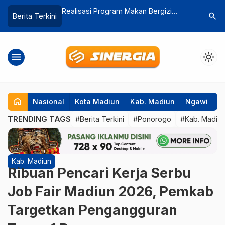
akan Bergizi
Kadisnaker Magetan Klaim Job Fair
Penyelun
search
Berita Terkini
asih Jauh dari
2025 Bukan Hanya Seremonial, 6 Ribu
Es Kelap
Pelamar Mendaftar
Digagalk
menu
light_mode
home
Nasional
Kota Madiun
Kab. Madiun
Ngawi
P
TRENDING TAGS
#Berita Terkini
#Ponorogo
#Kab. Madiu
Kab. Madiun
Ribuan Pencari Kerja Serbu
Job Fair Madiun 2026, Pemkab
Targetkan Pengangguran