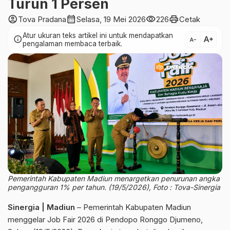
Turun 1 Persen
account_circle
calendar_month
visibility
print
Tova Pradana
Selasa, 19 Mei 2026
226
Cetak
Atur ukuran teks artikel ini untuk mendapatkan
text_increase
info
text_decrease
pengalaman membaca terbaik.
Pemerintah Kabupaten Madiun menargetkan penurunan angka
pengangguran 1% per tahun. (19/5/2026), Foto : Tova-Sinergia
Sinergia | Madiun
– Pemerintah Kabupaten Madiun
menggelar Job Fair 2026 di Pendopo Ronggo Djumeno,