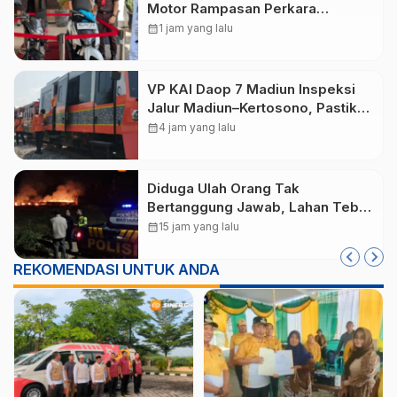
Motor Rampasan Perkara
Inkracht, Penawaran Dibuka 11
calendar_month
1 jam yang lalu
Agustus
VP KAI Daop 7 Madiun Inspeksi
Jalur Madiun–Kertosono, Pastikan
Keselamatan Perjalanan Kereta
calendar_month
4 jam yang lalu
Tetap Optimal
Diduga Ulah Orang Tak
Bertanggung Jawab, Lahan Tebu
Seluas 2 Hektare di Plunturan
calendar_month
15 jam yang lalu
Ponorogo Terbakar
REKOMENDASI UNTUK ANDA