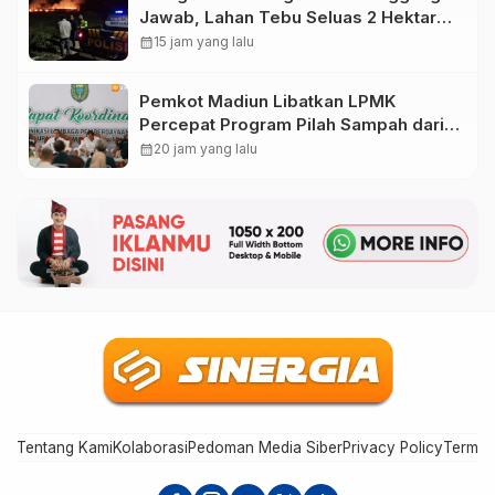
Jawab, Lahan Tebu Seluas 2 Hektare
di Plunturan Ponorogo Terbakar
calendar_month
15 jam yang lalu
Pemkot Madiun Libatkan LPMK
Percepat Program Pilah Sampah dari
Rumah, TPA Winongo Butuh
calendar_month
20 jam yang lalu
Penanganan Cepat
Tentang Kami
Kolaborasi
Pedoman Media Siber
Privacy Policy
Terms 