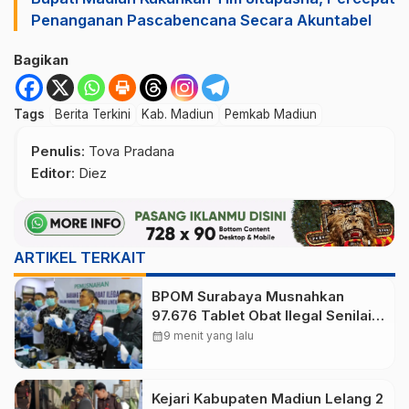
Penanganan Pascabencana Secara Akuntabel
Bagikan
Tags
Berita Terkini
Kab. Madiun
Pemkab Madiun
Penulis
: Tova Pradana
Editor
: Diez
ARTIKEL TERKAIT
BPOM Surabaya Musnahkan
97.676 Tablet Obat Ilegal Senilai
Rp540 Juta, Cegah
calendar_month
9 menit yang lalu
Penyalahgunaan di Kalangan
Pelajar
Kejari Kabupaten Madiun Lelang 2