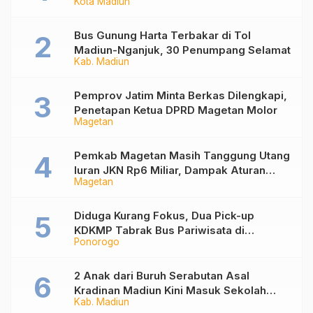
Kota Madiun
Anak Muda dari Basket 3×3 hingga Mural
Bus Gunung Harta Terbakar di Tol
Madiun-Nganjuk, 30 Penumpang Selamat
Kab. Madiun
Pemprov Jatim Minta Berkas Dilengkapi,
Penetapan Ketua DPRD Magetan Molor
Magetan
Pemkab Magetan Masih Tanggung Utang
Iuran JKN Rp6 Miliar, Dampak Aturan
Magetan
Berlaku Surut dan Tekanan Fiskal
Diduga Kurang Fokus, Dua Pick-up
KDKMP Tabrak Bus Pariwisata di
Ponorogo
Sukorejo Ponorogo
2 Anak dari Buruh Serabutan Asal
Kradinan Madiun Kini Masuk Sekolah
Kab. Madiun
Rakyat