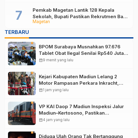
Pemkab Magetan Lantik 128 Kepala
Sekolah, Bupati Pastikan Rekrutmen Baru
Magetan
Segera Dibuka untuk Isi Jabatan yang
Masih Kosong
TERBARU
BPOM Surabaya Musnahkan 97.676
Tablet Obat Ilegal Senilai Rp540 Juta,
Cegah Penyalahgunaan di Kalangan
calendar_month
9 menit yang lalu
Pelajar
Kejari Kabupaten Madiun Lelang 2
Motor Rampasan Perkara Inkracht,
Penawaran Dibuka 11 Agustus
calendar_month
1 jam yang lalu
VP KAI Daop 7 Madiun Inspeksi Jalur
Madiun–Kertosono, Pastikan
Keselamatan Perjalanan Kereta Tetap
calendar_month
4 jam yang lalu
Optimal
Diduga Ulah Orang Tak Bertanggung