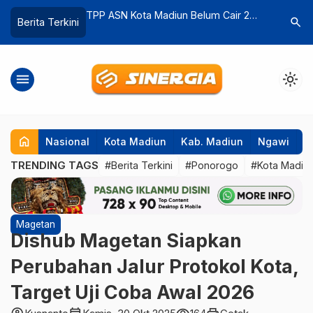
026, KAI Daop 7
TPP ASN Kota Madiun Belum Cair 2
Wacana P
search
Berita Terkini
cak Mudik 18
Bulan, Ini Penyebabnya! Pemkot Janji
Bekas Pas
gkut 229 Ribu
Bayar Rapel Sekaligus
Ruang Pub
menu
light_mode
home
Nasional
Kota Madiun
Kab. Madiun
Ngawi
P
TRENDING TAGS
#Berita Terkini
#Ponorogo
#Kota Madiu
Magetan
Dishub Magetan Siapkan
Perubahan Jalur Protokol Kota,
Target Uji Coba Awal 2026