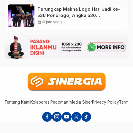
Terungkap Makna Logo Hari Jadi ke-
530 Ponorogo, Angka 530
Bertransformasi Jadi Sekar Kinanthi
calendar_month
10 jam yang lalu
Tentang Kami
Kolaborasi
Pedoman Media Siber
Privacy Policy
Terms 