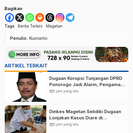
Bagikan
Tags
Berita Terkini
Magetan
Penulis
: Kusnanto
ARTIKEL TERKAIT
Dugaan Korupsi Tunjangan DPRD
Ponorogo Jadi Alarm, Pengamat
Minta Magetan Perkuat Tata
calendar_month
5 jam yang lalu
Kelola Administrasi
Dinkes Magetan Selidiki Dugaan
Lonjakan Kasus Diare di
Lembeyan, Lakukan Penyelidikan
calendar_month
5 jam yang lalu
Epidemiologi