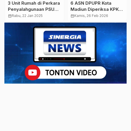
3 Unit Rumah di Perkara
6 ASN DPUPR Kota
Penyalahgunaan PSU
Madiun Diperiksa KPK,
Segel Kejaksaan
Dalami Dugaan Fee
calendar_month
Rabu, 22 Jan 2025
calendar_month
Kamis, 26 Feb 2026
Proyek Ke Wali Kota
Nonaktif Maidi