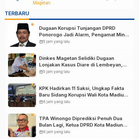
Magetan
Lakukan Penyelidikan Epidemiologi
TERBARU
Dugaan Korupsi Tunjangan DPRD
Ponorogo Jadi Alarm, Pengamat Minta
Magetan Perkuat Tata Kelola
calendar_month
5 jam yang lalu
Administrasi
Dinkes Magetan Selidiki Dugaan
Lonjakan Kasus Diare di Lembeyan,
Lakukan Penyelidikan Epidemiologi
calendar_month
5 jam yang lalu
KPK Hadirkan 11 Saksi, Ungkap Fakta
Baru Sidang Korupsi Wali Kota Madiun
Nonaktif Maidi
calendar_month
6 jam yang lalu
TPA Winongo Diprediksi Penuh Dua
Bulan Lagi, Ketua DPRD Kota Madiun
Desak Pemkot Percepat Penanganan
calendar_month
6 jam yang lalu
Sampah