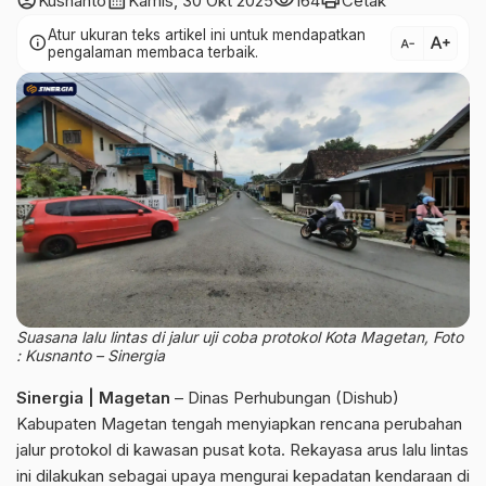
account_circle
calendar_month
visibility
print
Kusnanto
Kamis, 30 Okt 2025
164
Cetak
Atur ukuran teks artikel ini untuk mendapatkan
text_increase
info
text_decrease
pengalaman membaca terbaik.
Suasana lalu lintas di jalur uji coba protokol Kota Magetan, Foto
: Kusnanto – Sinergia
Sinergia | Magetan
– Dinas Perhubungan (Dishub)
Kabupaten Magetan tengah menyiapkan rencana perubahan
jalur protokol di kawasan pusat kota. Rekayasa arus lalu lintas
ini dilakukan sebagai upaya mengurai kepadatan kendaraan di