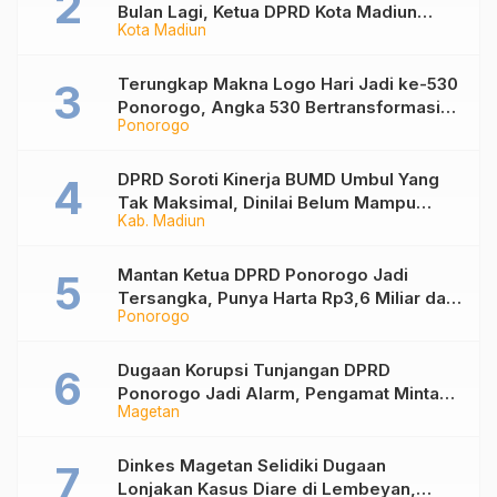
Bulan Lagi, Ketua DPRD Kota Madiun
Kota Madiun
Desak Pemkot Percepat Penanganan
Sampah
Terungkap Makna Logo Hari Jadi ke-530
Ponorogo, Angka 530 Bertransformasi
Ponorogo
Jadi Sekar Kinanthi
DPRD Soroti Kinerja BUMD Umbul Yang
Tak Maksimal, Dinilai Belum Mampu
Kab. Madiun
Hasilkan PAD
Mantan Ketua DPRD Ponorogo Jadi
Tersangka, Punya Harta Rp3,6 Miliar dan
Ponorogo
Utang Rp1,4 Miliar
Dugaan Korupsi Tunjangan DPRD
Ponorogo Jadi Alarm, Pengamat Minta
Magetan
Magetan Perkuat Tata Kelola
Administrasi
Dinkes Magetan Selidiki Dugaan
Lonjakan Kasus Diare di Lembeyan,