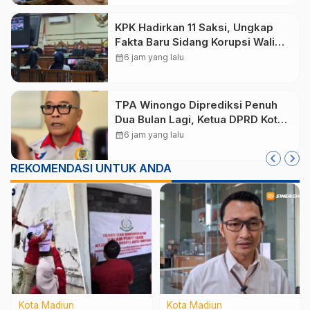
KPK Hadirkan 11 Saksi, Ungkap
Fakta Baru Sidang Korupsi Wali
Kota Madiun Nonaktif Maidi
calendar_month
6 jam yang lalu
TPA Winongo Diprediksi Penuh
Dua Bulan Lagi, Ketua DPRD Kota
Madiun Desak Pemkot Percepat
calendar_month
6 jam yang lalu
Penanganan Sampah
REKOMENDASI UNTUK ANDA
Kota Madiun
Kota Madiun