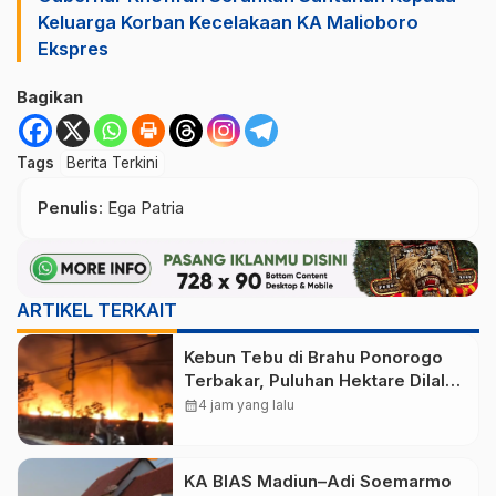
Keluarga Korban Kecelakaan KA Malioboro
Ekspres
Bagikan
Tags
Berita Terkini
Penulis
: Ega Patria
ARTIKEL TERKAIT
Kebun Tebu di Brahu Ponorogo
Terbakar, Puluhan Hektare Dilalap
Api
calendar_month
4 jam yang lalu
KA BIAS Madiun–Adi Soemarmo