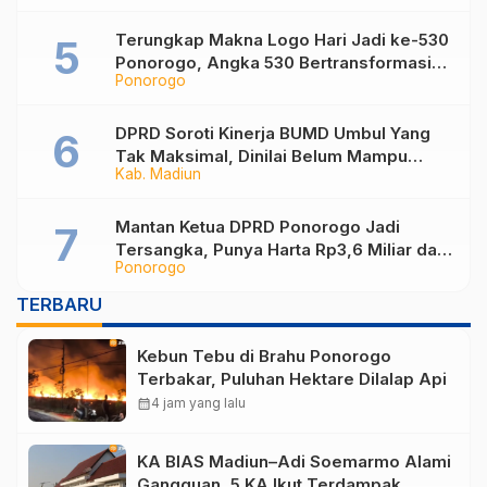
Administrasi
Terungkap Makna Logo Hari Jadi ke-530
Ponorogo, Angka 530 Bertransformasi
Ponorogo
Jadi Sekar Kinanthi
DPRD Soroti Kinerja BUMD Umbul Yang
Tak Maksimal, Dinilai Belum Mampu
Kab. Madiun
Hasilkan PAD
Mantan Ketua DPRD Ponorogo Jadi
Tersangka, Punya Harta Rp3,6 Miliar dan
Ponorogo
Utang Rp1,4 Miliar
TERBARU
Kebun Tebu di Brahu Ponorogo
Terbakar, Puluhan Hektare Dilalap Api
calendar_month
4 jam yang lalu
KA BIAS Madiun–Adi Soemarmo Alami
Gangguan, 5 KA Ikut Terdampak