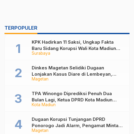
TERPOPULER
KPK Hadirkan 11 Saksi, Ungkap Fakta
Baru Sidang Korupsi Wali Kota Madiun
Surabaya
Nonaktif Maidi
Dinkes Magetan Selidiki Dugaan
Lonjakan Kasus Diare di Lembeyan,
Magetan
Lakukan Penyelidikan Epidemiologi
TPA Winongo Diprediksi Penuh Dua
Bulan Lagi, Ketua DPRD Kota Madiun
Kota Madiun
Desak Pemkot Percepat Penanganan
Sampah
Dugaan Korupsi Tunjangan DPRD
Ponorogo Jadi Alarm, Pengamat Minta
Magetan
Magetan Perkuat Tata Kelola