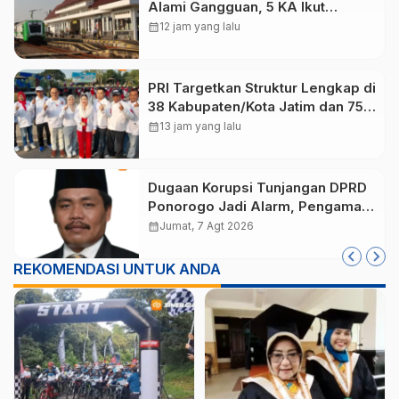
Alami Gangguan, 5 KA Ikut
Terdampak
calendar_month
12 jam yang lalu
PRI Targetkan Struktur Lengkap di
38 Kabupaten/Kota Jatim dan 75
Kursi DPR RI pada Pemilu 2029
calendar_month
13 jam yang lalu
Dugaan Korupsi Tunjangan DPRD
Ponorogo Jadi Alarm, Pengamat
Minta Magetan Perkuat Tata
calendar_month
Jumat, 7 Agt 2026
Kelola Administrasi
REKOMENDASI UNTUK ANDA