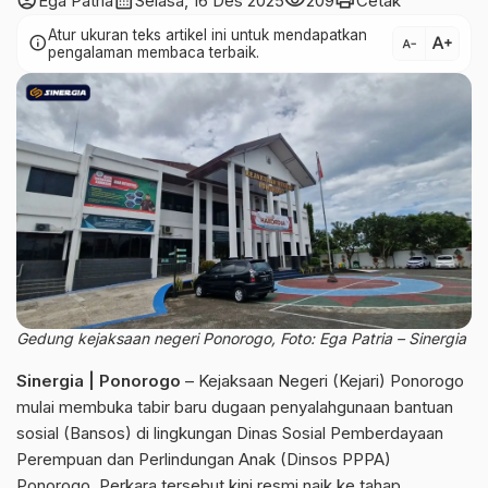
account_circle
calendar_month
visibility
print
Ega Patria
Selasa, 16 Des 2025
209
Cetak
Atur ukuran teks artikel ini untuk mendapatkan
text_increase
info
text_decrease
pengalaman membaca terbaik.
Gedung kejaksaan negeri Ponorogo, Foto: Ega Patria – Sinergia
Sinergia | Ponorogo
– Kejaksaan Negeri (Kejari) Ponorogo
mulai membuka tabir baru dugaan penyalahgunaan bantuan
sosial (Bansos) di lingkungan Dinas Sosial Pemberdayaan
Perempuan dan Perlindungan Anak (Dinsos PPPA)
Ponorogo. Perkara tersebut kini resmi naik ke tahap