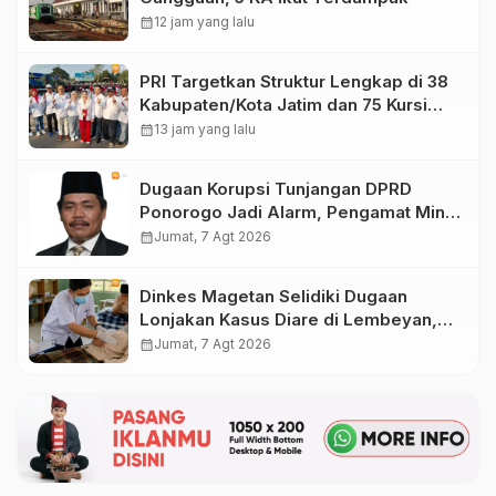
calendar_month
12 jam yang lalu
PRI Targetkan Struktur Lengkap di 38
Kabupaten/Kota Jatim dan 75 Kursi
DPR RI pada Pemilu 2029
calendar_month
13 jam yang lalu
Dugaan Korupsi Tunjangan DPRD
Ponorogo Jadi Alarm, Pengamat Minta
Magetan Perkuat Tata Kelola
calendar_month
Jumat, 7 Agt 2026
Administrasi
Dinkes Magetan Selidiki Dugaan
Lonjakan Kasus Diare di Lembeyan,
Lakukan Penyelidikan Epidemiologi
calendar_month
Jumat, 7 Agt 2026