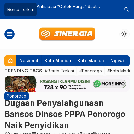
arga” Saat
Tiga Kepala OPD Alumni Jatinangor
Relokasi
search
Berita Terkini
agetan Minta
Saling Berebut Menjadi Sekda
Magetan,
arangan Pasang
Magetan
Berjalan
menu
light_mode
home
Nasional
Kota Madiun
Kab. Madiun
Ngawi
P
TRENDING TAGS
#Berita Terkini
#Ponorogo
#Kota Madiu
Ponorogo
Dugaan Penyalahgunaan
Bansos Dinsos PPPA Ponorogo
Naik Penyidikan