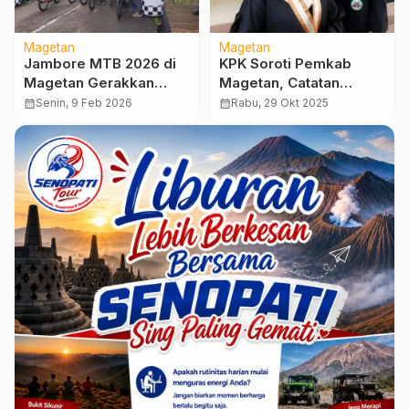
Magetan
Magetan
Jambore MTB 2026 di
KPK Soroti Pemkab
Magetan Gerakkan
Magetan, Catatan
Ekonomi Hingga Rp2,1
Penting Menyasar
calendar_month
Senin, 9 Feb 2026
calendar_month
Rabu, 29 Okt 2025
Miliar
Pengelolaan Keuangan