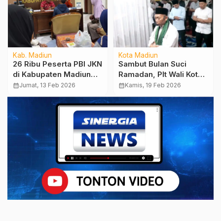
Kab. Madiun
Kota Madiun
26 Ribu Peserta PBI JKN
Sambut Bulan Suci
di Kabupaten Madiun
Ramadan, Plt Wali Kota :
Dinonaktifkan
Mari Saling
calendar_month
Jumat, 13 Feb 2026
calendar_month
Kamis, 19 Feb 2026
Menghormati dan
Jangan Main Petasan