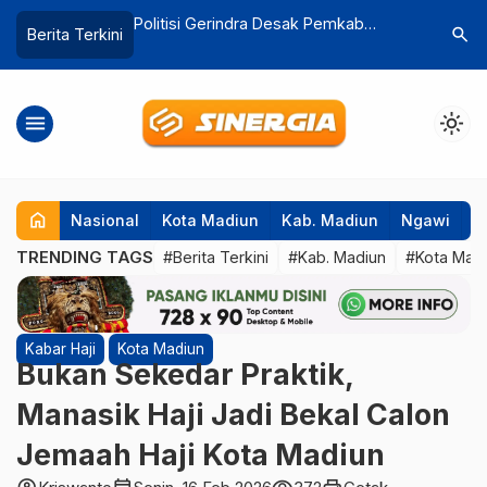
indra Desak Pemkab
Geliat Serda Rohman Geluti Budidaya
A
search
Berita Terkini
ra Bentuk Komisi
Cacing, Gandeng Investor untuk
N
puk dan Pestisida
Pemasaran
menu
light_mode
home
Nasional
Kota Madiun
Kab. Madiun
Ngawi
P
TRENDING TAGS
#Berita Terkini
#Kab. Madiun
#Kota Mad
Kabar Haji
Kota Madiun
Bukan Sekedar Praktik,
Manasik Haji Jadi Bekal Calon
Jemaah Haji Kota Madiun