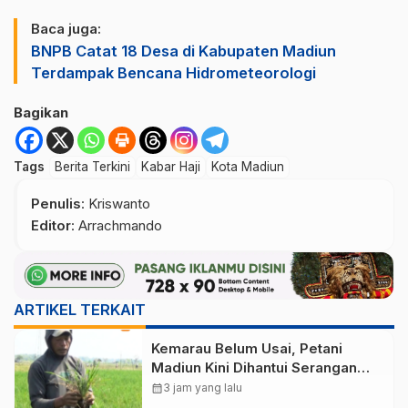
Baca juga:
BNPB Catat 18 Desa di Kabupaten Madiun
Terdampak Bencana Hidrometeorologi
Bagikan
Tags
Berita Terkini
Kabar Haji
Kota Madiun
Penulis
: Kriswanto
Editor
: Arrachmando
ARTIKEL TERKAIT
Kemarau Belum Usai, Petani
Madiun Kini Dihantui Serangan
Wereng yang Ancam Produksi
calendar_month
3 jam yang lalu
Padi