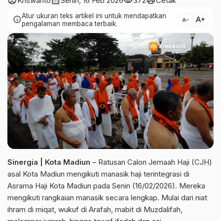
account_circle
calendar_month
visibility
print
Kriswanto
Senin, 16 Feb 2026
372
Cetak
Atur ukuran teks artikel ini untuk mendapatkan
text_increase
info
text_decrease
pengalaman membaca terbaik.
Sinergia | Kota Madiun
– Ratusan Calon Jemaah Haji (CJH)
asal Kota Madiun mengikuti manasik haji terintegrasi di
Asrama Haji Kota Madiun pada Senin (16/02/2026). Mereka
mengikuti rangkaian manasik secara lengkap. Mulai dari niat
ihram di miqat, wukuf di Arafah, mabit di Muzdalifah,