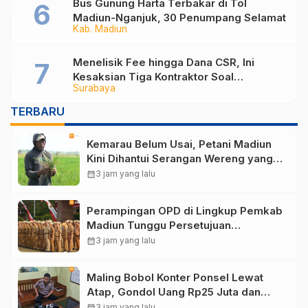
Bus Gunung Harta Terbakar di Tol
Madiun-Nganjuk, 30 Penumpang Selamat
Kab. Madiun
Menelisik Fee hingga Dana CSR, Ini
Kesaksian Tiga Kontraktor Soal
Surabaya
Mekanisme Proyek di DPUPR Kota
Madiun
TERBARU
Kemarau Belum Usai, Petani Madiun
Kini Dihantui Serangan Wereng yang
Ancam Produksi Padi
calendar_month
3 jam yang lalu
Perampingan OPD di Lingkup Pemkab
Madiun Tunggu Persetujuan
Kemendagri
calendar_month
3 jam yang lalu
Maling Bobol Konter Ponsel Lewat
Atap, Gondol Uang Rp25 Juta dan
Empat HP di Ponorogo
calendar_month
3 jam yang lalu