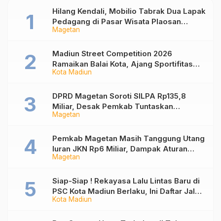
Hilang Kendali, Mobilio Tabrak Dua Lapak
Pedagang di Pasar Wisata Plaosan
Magetan
Magetan
Madiun Street Competition 2026
Ramaikan Balai Kota, Ajang Sportifitas
Kota Madiun
Anak Muda dari Basket 3×3 hingga Mural
DPRD Magetan Soroti SILPA Rp135,8
Miliar, Desak Pemkab Tuntaskan
Magetan
Kelebihan Bayar Proyek
Pemkab Magetan Masih Tanggung Utang
Iuran JKN Rp6 Miliar, Dampak Aturan
Magetan
Berlaku Surut dan Tekanan Fiskal
Siap-Siap ! Rekayasa Lalu Lintas Baru di
PSC Kota Madiun Berlaku, Ini Daftar Jalan
Kota Madiun
yang Berubah