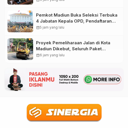
Pemkot Madiun Buka Seleksi Terbuka
4 Jabatan Kepala OPD, Pendaftaran
Dibuka hingga 16 Agustus 2026
calendar_month
5 jam yang lalu
Proyek Pemeliharaan Jalan di Kota
Madiun Dikebut, Seluruh Paket
Pekerjaan Lampaui Target
calendar_month
6 jam yang lalu