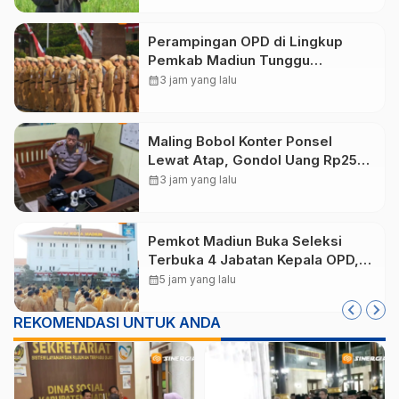
Perampingan OPD di Lingkup
Pemkab Madiun Tunggu
Persetujuan Kemendagri
calendar_month
3 jam yang lalu
Maling Bobol Konter Ponsel
Lewat Atap, Gondol Uang Rp25
Juta dan Empat HP di Ponorogo
calendar_month
3 jam yang lalu
Pemkot Madiun Buka Seleksi
Terbuka 4 Jabatan Kepala OPD,
Pendaftaran Dibuka hingga 16
calendar_month
5 jam yang lalu
Agustus 2026
REKOMENDASI UNTUK ANDA