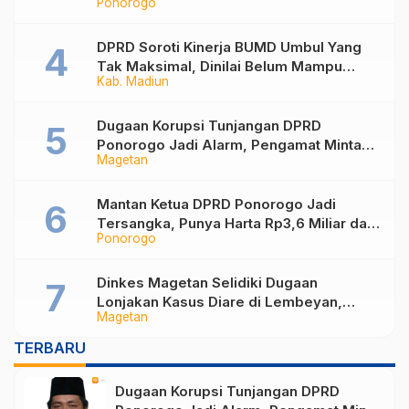
Ponorogo
Jadi Sekar Kinanthi
DPRD Soroti Kinerja BUMD Umbul Yang
Tak Maksimal, Dinilai Belum Mampu
Kab. Madiun
Hasilkan PAD
Dugaan Korupsi Tunjangan DPRD
Ponorogo Jadi Alarm, Pengamat Minta
Magetan
Magetan Perkuat Tata Kelola
Administrasi
Mantan Ketua DPRD Ponorogo Jadi
Tersangka, Punya Harta Rp3,6 Miliar dan
Ponorogo
Utang Rp1,4 Miliar
Dinkes Magetan Selidiki Dugaan
Lonjakan Kasus Diare di Lembeyan,
Magetan
Lakukan Penyelidikan Epidemiologi
TERBARU
Dugaan Korupsi Tunjangan DPRD