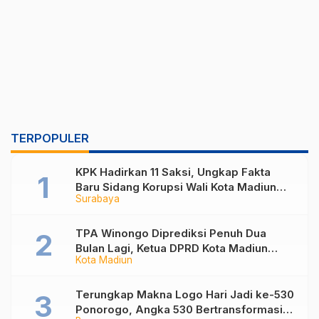
TERPOPULER
KPK Hadirkan 11 Saksi, Ungkap Fakta
Baru Sidang Korupsi Wali Kota Madiun
Surabaya
Nonaktif Maidi
TPA Winongo Diprediksi Penuh Dua
Bulan Lagi, Ketua DPRD Kota Madiun
Kota Madiun
Desak Pemkot Percepat Penanganan
Sampah
Terungkap Makna Logo Hari Jadi ke-530
Ponorogo, Angka 530 Bertransformasi