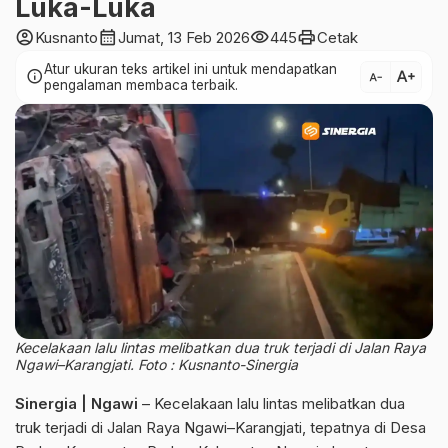
Luka-Luka
account_circle
calendar_month
visibility
print
Kusnanto
Jumat, 13 Feb 2026
445
Cetak
Atur ukuran teks artikel ini untuk mendapatkan
text_increase
info
text_decrease
pengalaman membaca terbaik.
Kecelakaan lalu lintas melibatkan dua truk terjadi di Jalan Raya
Ngawi–Karangjati. Foto : Kusnanto-Sinergia
Sinergia | Ngawi
– Kecelakaan lalu lintas melibatkan dua
truk terjadi di Jalan Raya Ngawi–Karangjati, tepatnya di Desa