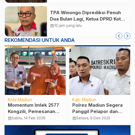
TPA Winongo Diprediksi Penuh
Dua Bulan Lagi, Ketua DPRD Kota
Madiun Desak Pemkot Percepat
calendar_month
10 jam yang lalu
Penanganan Sampah
REKOMENDASI UNTUK ANDA
Kota Madiun
Kab. Madiun
Momentum Imlek 2577
Polres Madiun Segera
Kongzili, Pemesanan
Panggil Pelapor dan
Tiket KAI Daop 7
Terlapor Kasus Dugaan
calendar_month
Sabtu, 14 Feb 2026
calendar_month
Selasa, 9 Des 2025
Madiun Terus
Penganiayaan Ketua
Bertambah
PCNU Magetan