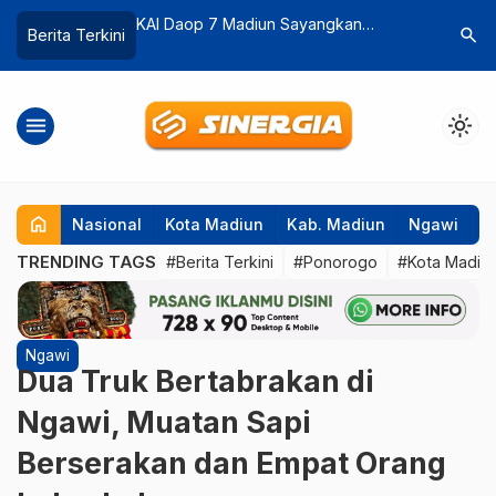
Sayangkan
Jelang Pergantian Direksi, Ini Catatan
Bupati M
search
Berita Terkini
Stasiun Magetan
5 Tahun Terakhir Perumdam Tirta
Soal Per
Taman Sari Kota Madiun
menu
light_mode
home
Nasional
Kota Madiun
Kab. Madiun
Ngawi
P
TRENDING TAGS
#Berita Terkini
#Ponorogo
#Kota Madiu
Ngawi
Dua Truk Bertabrakan di
Ngawi, Muatan Sapi
Berserakan dan Empat Orang