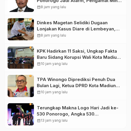
Ponorogo Jadi Alarm, Pengamat Minta
Magetan Perkuat Tata Kelola
calendar_month
8 jam yang lalu
Administrasi
Dinkes Magetan Selidiki Dugaan
Lonjakan Kasus Diare di Lembeyan,
Lakukan Penyelidikan Epidemiologi
calendar_month
8 jam yang lalu
KPK Hadirkan 11 Saksi, Ungkap Fakta
Baru Sidang Korupsi Wali Kota Madiun
Nonaktif Maidi
calendar_month
10 jam yang lalu
TPA Winongo Diprediksi Penuh Dua
Bulan Lagi, Ketua DPRD Kota Madiun
Desak Pemkot Percepat Penanganan
calendar_month
10 jam yang lalu
Sampah
Terungkap Makna Logo Hari Jadi ke-
530 Ponorogo, Angka 530
Bertransformasi Jadi Sekar Kinanthi
calendar_month
13 jam yang lalu