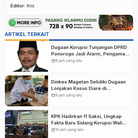
Editor
: Kris
ARTIKEL TERKAIT
Dugaan Korupsi Tunjangan DPRD
Ponorogo Jadi Alarm, Pengamat
Minta Magetan Perkuat Tata
calendar_month
8 jam yang lalu
Kelola Administrasi
Dinkes Magetan Selidiki Dugaan
Lonjakan Kasus Diare di
Lembeyan, Lakukan Penyelidikan
calendar_month
8 jam yang lalu
Epidemiologi
KPK Hadirkan 11 Saksi, Ungkap
Fakta Baru Sidang Korupsi Wali
Kota Madiun Nonaktif Maidi
calendar_month
10 jam yang lalu