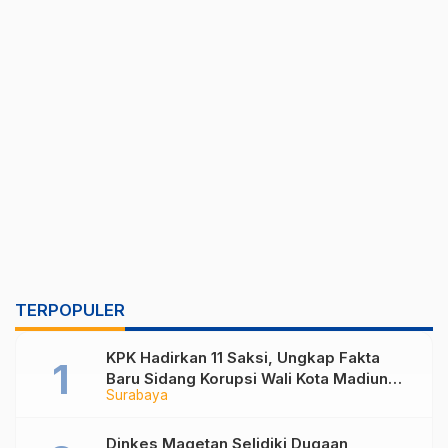
TERPOPULER
KPK Hadirkan 11 Saksi, Ungkap Fakta
Baru Sidang Korupsi Wali Kota Madiun
Surabaya
Nonaktif Maidi
Dinkes Magetan Selidiki Dugaan