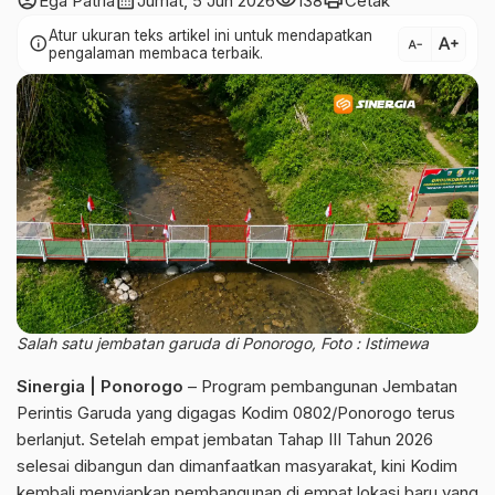
account_circle
calendar_month
visibility
print
Ega Patria
Jumat, 5 Jun 2026
138
Cetak
Atur ukuran teks artikel ini untuk mendapatkan
text_increase
info
text_decrease
pengalaman membaca terbaik.
Salah satu jembatan garuda di Ponorogo, Foto : Istimewa
Sinergia | Ponorogo
– Program pembangunan Jembatan
Perintis Garuda yang digagas Kodim 0802/Ponorogo terus
berlanjut. Setelah empat jembatan Tahap III Tahun 2026
selesai dibangun dan dimanfaatkan masyarakat, kini Kodim
kembali menyiapkan pembangunan di empat lokasi baru yang