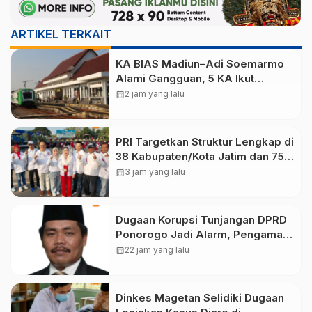
ARTIKEL TERKAIT
KA BIAS Madiun–Adi Soemarmo
Alami Gangguan, 5 KA Ikut
Terdampak
calendar_month
2 jam yang lalu
PRI Targetkan Struktur Lengkap di
38 Kabupaten/Kota Jatim dan 75
Kursi DPR RI pada Pemilu 2029
calendar_month
3 jam yang lalu
Dugaan Korupsi Tunjangan DPRD
Ponorogo Jadi Alarm, Pengamat
Minta Magetan Perkuat Tata
calendar_month
22 jam yang lalu
Kelola Administrasi
Dinkes Magetan Selidiki Dugaan