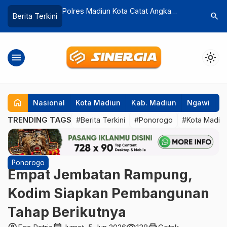
Catat Angka
Sinyal Pengisian Jabatan Eselon II
Was – Wa
search
Berita Terkini
…
2024 Turun
Segera Diproses, Plt Wali Kota : Sabar,
Sukar Ja
Tenang
Kembali
menu
light_mode
home
Nasional
Kota Madiun
Kab. Madiun
Ngawi
P
TRENDING TAGS
#Berita Terkini
#Ponorogo
#Kota Madiu
Ponorogo
Empat Jembatan Rampung,
Kodim Siapkan Pembangunan
Tahap Berikutnya