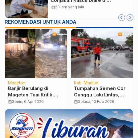
Lonjakan Kasus Diare di
Lembeyan, Lakukan Penyelidikan
calendar_month
23 jam yang lalu
Epidemiologi
REKOMENDASI UNTUK ANDA
Magetan
Kab. Madiun
Banjir Berulang di
Tumpahan Semen Cor
Magetan Tuai Kritik,
Ganggu Lalu Lintas,
Aktivis Desak Evaluasi
Damkar Madiun
calendar_month
Senin, 6 Apr 2026
calendar_month
Selasa, 10 Feb 2026
Kinerja OPD
Lakukan Pembersihan