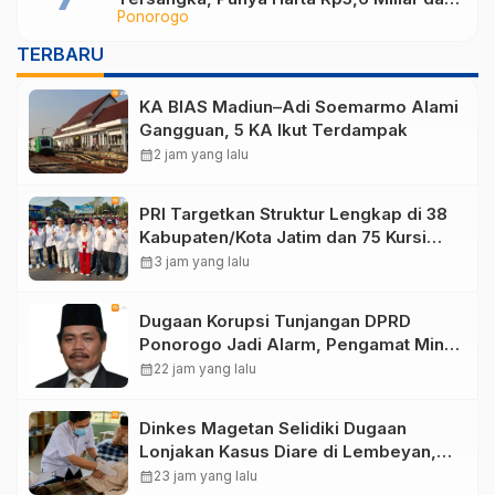
Ponorogo
Utang Rp1,4 Miliar
TERBARU
KA BIAS Madiun–Adi Soemarmo Alami
Gangguan, 5 KA Ikut Terdampak
calendar_month
2 jam yang lalu
PRI Targetkan Struktur Lengkap di 38
Kabupaten/Kota Jatim dan 75 Kursi
DPR RI pada Pemilu 2029
calendar_month
3 jam yang lalu
Dugaan Korupsi Tunjangan DPRD
Ponorogo Jadi Alarm, Pengamat Minta
Magetan Perkuat Tata Kelola
calendar_month
22 jam yang lalu
Administrasi
Dinkes Magetan Selidiki Dugaan
Lonjakan Kasus Diare di Lembeyan,
Lakukan Penyelidikan Epidemiologi
calendar_month
23 jam yang lalu