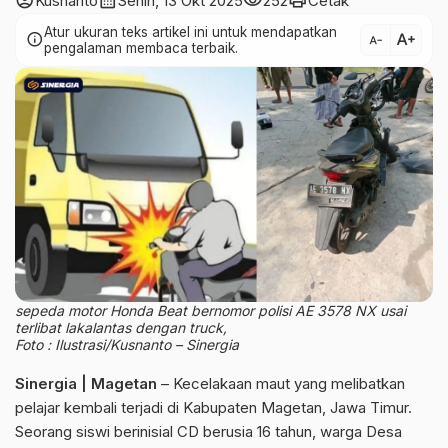
account_circle
calendar_month
visibility
print
Kusnanto
Senin, 13 Okt 2025
252
Cetak
Atur ukuran teks artikel ini untuk mendapatkan
text_increase
info
text_decrease
pengalaman membaca terbaik.
sepeda motor Honda Beat bernomor polisi AE 3578 NX usai
terlibat lakalantas dengan truck,
Foto : Ilustrasi/Kusnanto – Sinergia
Sinergia | Magetan
– Kecelakaan maut yang melibatkan
pelajar kembali terjadi di Kabupaten Magetan, Jawa Timur.
Seorang siswi berinisial CD berusia 16 tahun, warga Desa