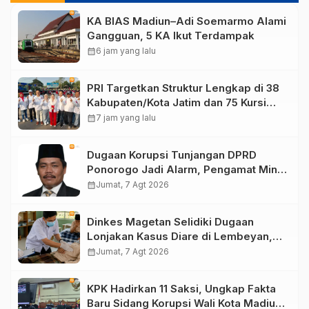
KA BIAS Madiun–Adi Soemarmo Alami
Gangguan, 5 KA Ikut Terdampak
calendar_month
6 jam yang lalu
PRI Targetkan Struktur Lengkap di 38
Kabupaten/Kota Jatim dan 75 Kursi
DPR RI pada Pemilu 2029
calendar_month
7 jam yang lalu
Dugaan Korupsi Tunjangan DPRD
Ponorogo Jadi Alarm, Pengamat Minta
Magetan Perkuat Tata Kelola
calendar_month
Jumat, 7 Agt 2026
Administrasi
Dinkes Magetan Selidiki Dugaan
Lonjakan Kasus Diare di Lembeyan,
Lakukan Penyelidikan Epidemiologi
calendar_month
Jumat, 7 Agt 2026
KPK Hadirkan 11 Saksi, Ungkap Fakta
Baru Sidang Korupsi Wali Kota Madiun