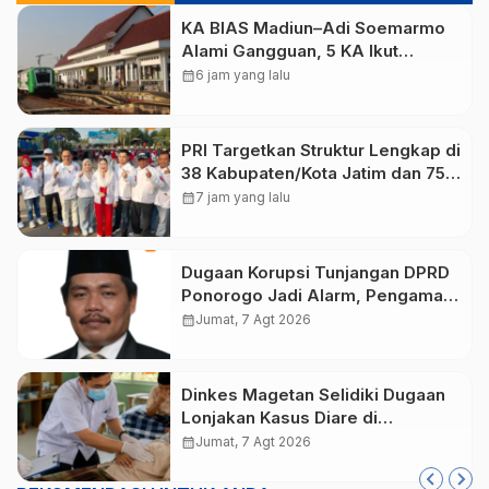
KA BIAS Madiun–Adi Soemarmo
Alami Gangguan, 5 KA Ikut
Terdampak
calendar_month
6 jam yang lalu
PRI Targetkan Struktur Lengkap di
38 Kabupaten/Kota Jatim dan 75
Kursi DPR RI pada Pemilu 2029
calendar_month
7 jam yang lalu
Dugaan Korupsi Tunjangan DPRD
Ponorogo Jadi Alarm, Pengamat
Minta Magetan Perkuat Tata
calendar_month
Jumat, 7 Agt 2026
Kelola Administrasi
Dinkes Magetan Selidiki Dugaan
Lonjakan Kasus Diare di
Lembeyan, Lakukan Penyelidikan
calendar_month
Jumat, 7 Agt 2026
Epidemiologi