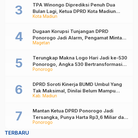
TPA Winongo Diprediksi Penuh Dua
Bulan Lagi, Ketua DPRD Kota Madiun
Kota Madiun
Desak Pemkot Percepat Penanganan
Sampah
Dugaan Korupsi Tunjangan DPRD
Ponorogo Jadi Alarm, Pengamat Minta
Magetan
Magetan Perkuat Tata Kelola
Administrasi
Terungkap Makna Logo Hari Jadi ke-530
Ponorogo, Angka 530 Bertransformasi
Ponorogo
Jadi Sekar Kinanthi
DPRD Soroti Kinerja BUMD Umbul Yang
Tak Maksimal, Dinilai Belum Mampu
Kab. Madiun
Hasilkan PAD
Mantan Ketua DPRD Ponorogo Jadi
Tersangka, Punya Harta Rp3,6 Miliar dan
Ponorogo
Utang Rp1,4 Miliar
TERBARU