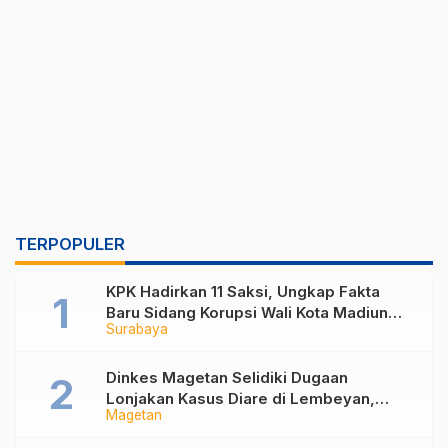
TERPOPULER
KPK Hadirkan 11 Saksi, Ungkap Fakta
Baru Sidang Korupsi Wali Kota Madiun
Surabaya
Nonaktif Maidi
Dinkes Magetan Selidiki Dugaan
Lonjakan Kasus Diare di Lembeyan,
Magetan
Lakukan Penyelidikan Epidemiologi