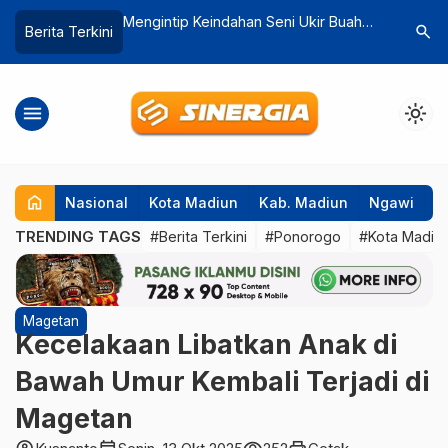
 Seni Ukir Buah
KAI Daop 7 Madiun Normalisasi
Auto2000
search
Berita Terkini
ogo
Perlintasan JPL 245 Tulungagung,
Media Uj
Antisipasi Kecelakaan Jelang
Ketanggu
Angkutan Lebaran 2026
menu
light_mode
home
Nasional
Kota Madiun
Kab. Madiun
Ngawi
P
TRENDING TAGS
#Berita Terkini
#Ponorogo
#Kota Madiu
Magetan
Kecelakaan Libatkan Anak di
Bawah Umur Kembali Terjadi di
Magetan