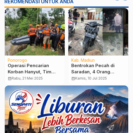
REKOMENDASI UNTUK ANDA
Ponorogo
Kab. Madiun
Operasi Pencarian
Bentrokan Pecah di
Korban Hanyut, Tim
Saradan, 4 Orang
SAR Terjunkan Perahu
Terluka dan 3 Sepeda
calendar_month
Rabu, 21 Mei 2025
calendar_month
Kamis, 10 Jul 2025
Karet Susur Sungai
Motor Rusak