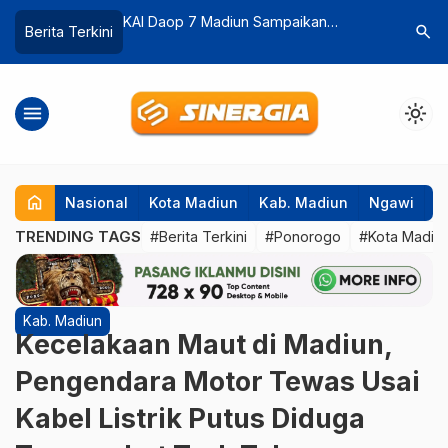
Sampaikan
Kejari Kabupaten Madiun Musnahkan
Wali Kota
search
Berita Terkini
…
da Keluarga
Puluhan Barang Bukti dari 17 Perkara
Angka Kem
ogawa di JPL 103
Pidana
Cek War
menu
light_mode
home
Nasional
Kota Madiun
Kab. Madiun
Ngawi
P
TRENDING TAGS
#Berita Terkini
#Ponorogo
#Kota Madiu
Kab. Madiun
Kecelakaan Maut di Madiun,
Pengendara Motor Tewas Usai
Kabel Listrik Putus Diduga