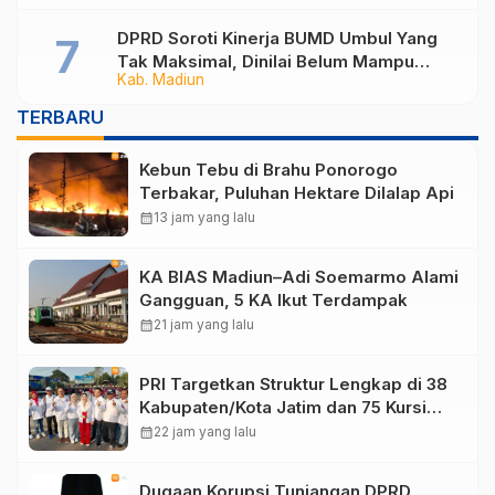
DPRD Soroti Kinerja BUMD Umbul Yang
Tak Maksimal, Dinilai Belum Mampu
Kab. Madiun
Hasilkan PAD
TERBARU
Kebun Tebu di Brahu Ponorogo
Terbakar, Puluhan Hektare Dilalap Api
calendar_month
13 jam yang lalu
KA BIAS Madiun–Adi Soemarmo Alami
Gangguan, 5 KA Ikut Terdampak
calendar_month
21 jam yang lalu
PRI Targetkan Struktur Lengkap di 38
Kabupaten/Kota Jatim dan 75 Kursi
DPR RI pada Pemilu 2029
calendar_month
22 jam yang lalu
Dugaan Korupsi Tunjangan DPRD