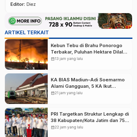
Editor
: Diez
ARTIKEL TERKAIT
Kebun Tebu di Brahu Ponorogo
Terbakar, Puluhan Hektare Dilalap
Api
calendar_month
13 jam yang lalu
KA BIAS Madiun–Adi Soemarmo
Alami Gangguan, 5 KA Ikut
Terdampak
calendar_month
21 jam yang lalu
PRI Targetkan Struktur Lengkap di
38 Kabupaten/Kota Jatim dan 75
Kursi DPR RI pada Pemilu 2029
calendar_month
22 jam yang lalu