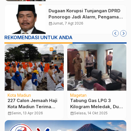
Dugaan Korupsi Tunjangan DPRD
Ponorogo Jadi Alarm, Pengamat
Minta Magetan Perkuat Tata
calendar_month
Jumat, 7 Agt 2026
Kelola Administrasi
REKOMENDASI UNTUK ANDA
Kota Madiun
Magetan
227 Calon Jemaah Haji
Tabung Gas LPG 3
Kota Madiun Terima
Kilogram Meledak, Dua
Uang Saku 750 Riyal,
Lansia Luka Bakar
calendar_month
Senin, 13 Apr 2026
calendar_month
Selasa, 14 Okt 2025
Permudah Pembayaran
Dam