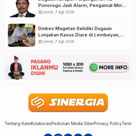
Ponorogo Jadi Alarm, Pengamat Minta
Magetan Perkuat Tata Kelola
calendar_month
Jumat, 7 Agt 2026
Administrasi
Dinkes Magetan Selidiki Dugaan
Lonjakan Kasus Diare di Lembeyan,
Lakukan Penyelidikan Epidemiologi
calendar_month
Jumat, 7 Agt 2026
Tentang Kami
Kolaborasi
Pedoman Media Siber
Privacy Policy
Terms 