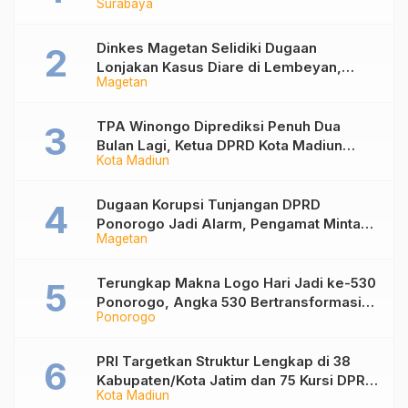
Surabaya
Nonaktif Maidi
Dinkes Magetan Selidiki Dugaan
Lonjakan Kasus Diare di Lembeyan,
Magetan
Lakukan Penyelidikan Epidemiologi
TPA Winongo Diprediksi Penuh Dua
Bulan Lagi, Ketua DPRD Kota Madiun
Kota Madiun
Desak Pemkot Percepat Penanganan
Sampah
Dugaan Korupsi Tunjangan DPRD
Ponorogo Jadi Alarm, Pengamat Minta
Magetan
Magetan Perkuat Tata Kelola
Administrasi
Terungkap Makna Logo Hari Jadi ke-530
Ponorogo, Angka 530 Bertransformasi
Ponorogo
Jadi Sekar Kinanthi
PRI Targetkan Struktur Lengkap di 38
Kabupaten/Kota Jatim dan 75 Kursi DPR
Kota Madiun
RI pada Pemilu 2029