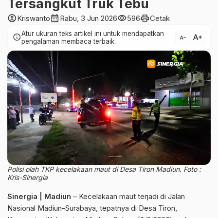
Tersangkut Truk Tebu
account_circle
calendar_month
visibility
print
Kriswanto
Rabu, 3 Jun 2026
596
Cetak
Atur ukuran teks artikel ini untuk mendapatkan
text_increase
info
text_decrease
pengalaman membaca terbaik.
Polisi olah TKP kecelakaan maut di Desa Tiron Madiun. Foto :
Kris-Sinergia
Sinergia | Madiun
– Kecelakaan maut terjadi di Jalan
Nasional Madiun-Surabaya, tepatnya di Desa Tiron,