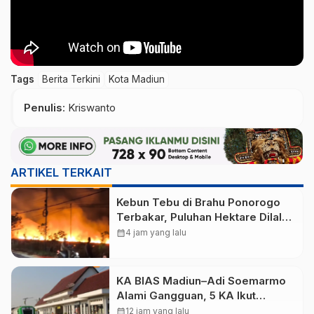
Tags
Berita Terkini
Kota Madiun
Penulis
: Kriswanto
ARTIKEL TERKAIT
Kebun Tebu di Brahu Ponorogo
Terbakar, Puluhan Hektare Dilalap
Api
calendar_month
4 jam yang lalu
KA BIAS Madiun–Adi Soemarmo
Alami Gangguan, 5 KA Ikut
Terdampak
calendar_month
12 jam yang lalu