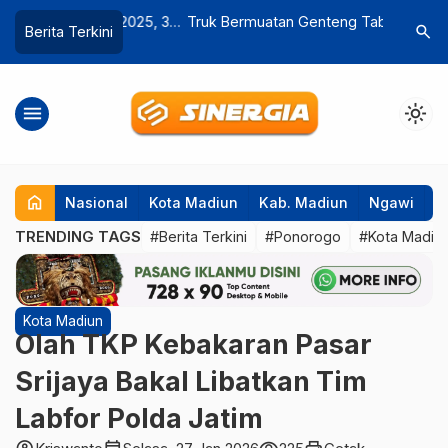
arnival 2025, 38
Truk Bermuatan Genteng Tabrak
Namanya 
search
Berita Terkini
tivitas Memukau
Ekskavator, Sopir Terjepit Kabin
Anggota 
Bupati Na
menu
light_mode
home
Nasional
Kota Madiun
Kab. Madiun
Ngawi
P
TRENDING TAGS
#Berita Terkini
#Ponorogo
#Kota Madiu
Kota Madiun
Olah TKP Kebakaran Pasar
Srijaya Bakal Libatkan Tim
Labfor Polda Jatim