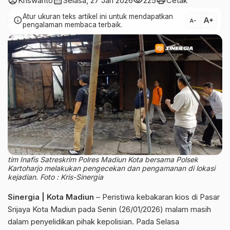
account_circle
calendar_month
visibility
print
Kriswanto
Selasa, 27 Jan 2026
225
Cetak
Atur ukuran teks artikel ini untuk mendapatkan
text_increase
info
text_decrease
pengalaman membaca terbaik.
tim Inafis Satreskrim Polres Madiun Kota bersama Polsek
Kartoharjo melakukan pengecekan dan pengamanan di lokasi
kejadian. Foto : Kris-Sinergia
Sinergia | Kota Madiun
– Peristiwa kebakaran kios di Pasar
Srijaya Kota Madiun pada Senin (26/01/2026) malam masih
dalam penyelidikan pihak kepolisian. Pada Selasa