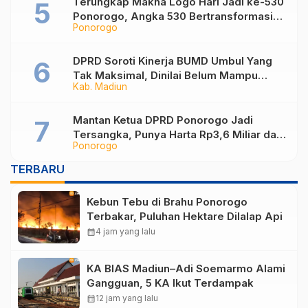
Terungkap Makna Logo Hari Jadi ke-530
Ponorogo, Angka 530 Bertransformasi
Ponorogo
Jadi Sekar Kinanthi
DPRD Soroti Kinerja BUMD Umbul Yang
Tak Maksimal, Dinilai Belum Mampu
Kab. Madiun
Hasilkan PAD
Mantan Ketua DPRD Ponorogo Jadi
Tersangka, Punya Harta Rp3,6 Miliar dan
Ponorogo
Utang Rp1,4 Miliar
TERBARU
Kebun Tebu di Brahu Ponorogo
Terbakar, Puluhan Hektare Dilalap Api
calendar_month
4 jam yang lalu
KA BIAS Madiun–Adi Soemarmo Alami
Gangguan, 5 KA Ikut Terdampak
calendar_month
12 jam yang lalu