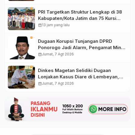
PRI Targetkan Struktur Lengkap di 38
Kabupaten/Kota Jatim dan 75 Kursi
DPR RI pada Pemilu 2029
calendar_month
13 jam yang lalu
Dugaan Korupsi Tunjangan DPRD
Ponorogo Jadi Alarm, Pengamat Minta
Magetan Perkuat Tata Kelola
calendar_month
Jumat, 7 Agt 2026
Administrasi
Dinkes Magetan Selidiki Dugaan
Lonjakan Kasus Diare di Lembeyan,
Lakukan Penyelidikan Epidemiologi
calendar_month
Jumat, 7 Agt 2026