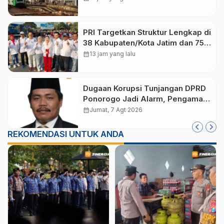
PRI Targetkan Struktur Lengkap di
38 Kabupaten/Kota Jatim dan 75
Kursi DPR RI pada Pemilu 2029
calendar_month
13 jam yang lalu
Dugaan Korupsi Tunjangan DPRD
Ponorogo Jadi Alarm, Pengamat
Minta Magetan Perkuat Tata
calendar_month
Jumat, 7 Agt 2026
Kelola Administrasi
REKOMENDASI UNTUK ANDA