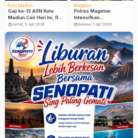
Kota Madiun
Magetan
Gaji ke-13 ASN Kota
Polres Magetan
Madiun Cair Hari Ini, Rp
Intensifkan
18 Miliar Langsung
Pengawasan LPG,
calendar_month
Jumat, 5 Jun 2026
calendar_month
Selasa, 7 Apr 2026
Masuk Rekening 4.814
Cegah Penimbunan dan
Pegawai
Penyimpangan
Distribusi