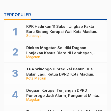
TERPOPULER
KPK Hadirkan 11 Saksi, Ungkap Fakta
Baru Sidang Korupsi Wali Kota Madiun
Surabaya
Nonaktif Maidi
Dinkes Magetan Selidiki Dugaan
Lonjakan Kasus Diare di Lembeyan,
Magetan
Lakukan Penyelidikan Epidemiologi
TPA Winongo Diprediksi Penuh Dua
Bulan Lagi, Ketua DPRD Kota Madiun
Kota Madiun
Desak Pemkot Percepat Penanganan
Sampah
Dugaan Korupsi Tunjangan DPRD
Ponorogo Jadi Alarm, Pengamat Minta
Magetan
Magetan Perkuat Tata Kelola
Administrasi