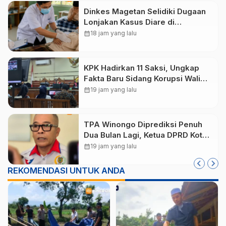
Dinkes Magetan Selidiki Dugaan
Lonjakan Kasus Diare di
Lembeyan, Lakukan Penyelidikan
calendar_month
18 jam yang lalu
Epidemiologi
KPK Hadirkan 11 Saksi, Ungkap
Fakta Baru Sidang Korupsi Wali
Kota Madiun Nonaktif Maidi
calendar_month
19 jam yang lalu
TPA Winongo Diprediksi Penuh
Dua Bulan Lagi, Ketua DPRD Kota
Madiun Desak Pemkot Percepat
calendar_month
19 jam yang lalu
Penanganan Sampah
REKOMENDASI UNTUK ANDA