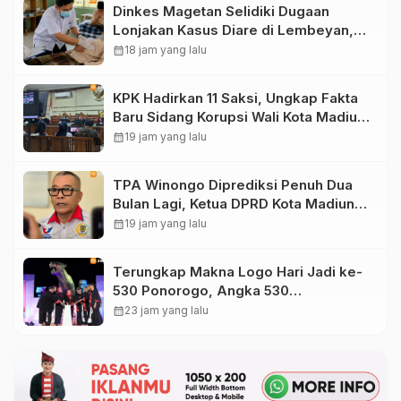
Dinkes Magetan Selidiki Dugaan
Lonjakan Kasus Diare di Lembeyan,
Lakukan Penyelidikan Epidemiologi
calendar_month
18 jam yang lalu
KPK Hadirkan 11 Saksi, Ungkap Fakta
Baru Sidang Korupsi Wali Kota Madiun
Nonaktif Maidi
calendar_month
19 jam yang lalu
TPA Winongo Diprediksi Penuh Dua
Bulan Lagi, Ketua DPRD Kota Madiun
Desak Pemkot Percepat Penanganan
calendar_month
19 jam yang lalu
Sampah
Terungkap Makna Logo Hari Jadi ke-
530 Ponorogo, Angka 530
Bertransformasi Jadi Sekar Kinanthi
calendar_month
23 jam yang lalu