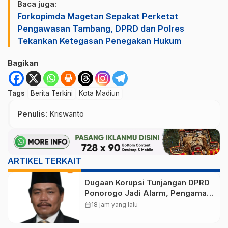
Baca juga:
Forkopimda Magetan Sepakat Perketat
Pengawasan Tambang, DPRD dan Polres
Tekankan Ketegasan Penegakan Hukum
Bagikan
Tags
Berita Terkini
Kota Madiun
Penulis
: Kriswanto
ARTIKEL TERKAIT
Dugaan Korupsi Tunjangan DPRD
Ponorogo Jadi Alarm, Pengamat
Minta Magetan Perkuat Tata
calendar_month
18 jam yang lalu
Kelola Administrasi