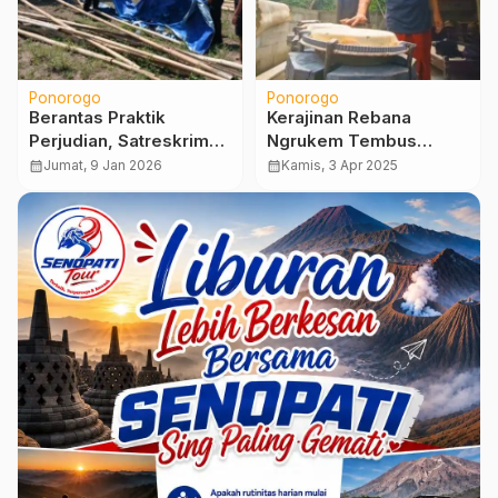
Ponorogo
Ponorogo
Berantas Praktik
Kerajinan Rebana
Perjudian, Satreskrim
Ngrukem Tembus
Polres Ponorogo
Mancanegara
calendar_month
Jumat, 9 Jan 2026
calendar_month
Kamis, 3 Apr 2025
Ringkus Belasan Pelaku