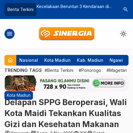
 3 Kendaraan di
Libur Panjang, Jasa Marga Tol Ngawi-
Polsek Ka
search
Berita Terkini
tosono, 7 Orang
Kertosono Siapkan Layanan 20 Mobile
Dari Kepa
Reader
Desa dan 
menu
light_mode
home
Nasional
Kota Madiun
Kab. Madiun
Ngawi
P
TRENDING TAGS
#Berita Terkini
#Ponorogo
#Magetan
Kota Madiun
Delapan SPPG Beroperasi, Wali
Kota Maidi Tekankan Kualitas
Gizi dan Kesehatan Makanan