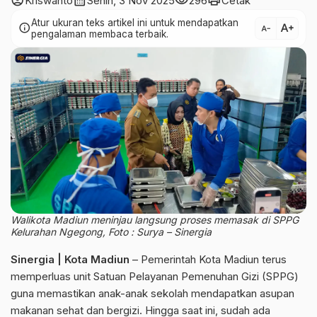
account_circle
calendar_month
visibility
print
Kriswanto
Senin, 3 Nov 2025
296
Cetak
Atur ukuran teks artikel ini untuk mendapatkan
text_increase
info
text_decrease
pengalaman membaca terbaik.
Walikota Madiun meninjau langsung proses memasak di SPPG
Kelurahan Ngegong, Foto : Surya – Sinergia
Sinergia | Kota Madiun
– Pemerintah Kota Madiun terus
memperluas unit Satuan Pelayanan Pemenuhan Gizi (SPPG)
guna memastikan anak-anak sekolah mendapatkan asupan
makanan sehat dan bergizi. Hingga saat ini, sudah ada