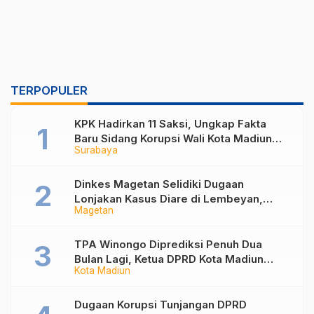
TERPOPULER
KPK Hadirkan 11 Saksi, Ungkap Fakta
Baru Sidang Korupsi Wali Kota Madiun
Surabaya
Nonaktif Maidi
Dinkes Magetan Selidiki Dugaan
Lonjakan Kasus Diare di Lembeyan,
Magetan
Lakukan Penyelidikan Epidemiologi
TPA Winongo Diprediksi Penuh Dua
Bulan Lagi, Ketua DPRD Kota Madiun
Kota Madiun
Desak Pemkot Percepat Penanganan
Sampah
Dugaan Korupsi Tunjangan DPRD