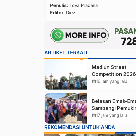
Penulis
: Tova Pradana
Editor
: Diez
ARTIKEL TERKAIT
Madiun Street
Competition 2026
Ramaikan Balai Ko
calendar_month
16 jam yang lalu
Ajang Sportifitas
Muda dari Basket
Belasan Emak-Em
hingga Mural
Sambangi Pemuki
Terpencil di Pono
calendar_month
17 jam yang lalu
Salurkan Bantuan
REKOMENDASI UNTUK ANDA
Sembako