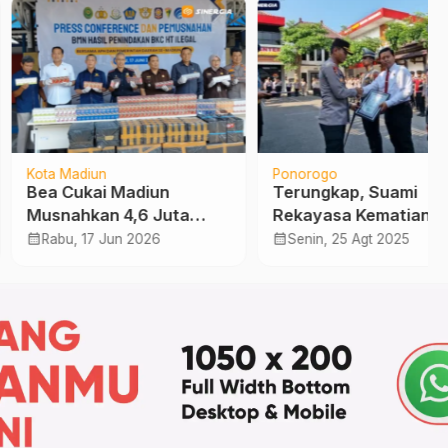
Madiun
Ponorogo
Cukai Madiun
Terungkap, Suami
ahkan 4,6 Juta
Rekayasa Kematian Istri
ng Rokok Ilegal,
di Hutan Jati Sampung
calendar_month
u, 17 Jun 2026
Senin, 25 Agt 2025
matkan Potensi
gian Negara Rp4,27
r