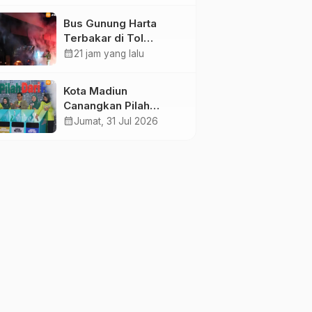
Sembako
Bus Gunung Harta
Terbakar di Tol
Madiun-Nganjuk, 30
calendar_month
21 jam yang lalu
Penumpang Selamat
Kota Madiun
Canangkan Pilah
Sampah dari Rumah,
calendar_month
Jumat, 31 Jul 2026
Setiap RT Dapat
Bantuan Rp10 Juta
untuk Wujudkan Zero
Waste 2027