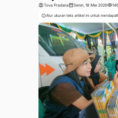
account_circle
calendar_month
visibility
Tova Pradana
Senin, 18 Mei 2026
14
info
Atur ukuran teks artikel ini untuk mendap