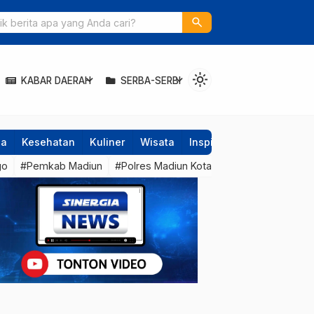
erjuangan, Pangdam V/Brawijaya Bantu Veteran dan Warakawuri
search
light_mode
expand_more
expand_more
KABAR DAERAH
SERBA-SERBI
ga
Kesehatan
Kuliner
Wisata
Inspirasi
Teknologi
go
#Pemkab Madiun
#Polres Madiun Kota
#Surabaya
#Pem