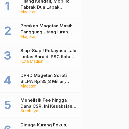
Hilang Kendali, Mobilio
Tabrak Dua Lapak
Magetan
Pedagang di Pasar
Wisata Plaosan Magetan
Pemkab Magetan Masih
Tanggung Utang Iuran
Magetan
JKN Rp6 Miliar, Dampak
Aturan Berlaku Surut dan
Tekanan Fiskal
Siap-Siap ! Rekayasa Lalu
Lintas Baru di PSC Kota
Kota Madiun
Madiun Berlaku, Ini Daftar
Jalan yang Berubah
DPRD Magetan Soroti
SILPA Rp135,8 Miliar,
Magetan
Desak Pemkab
Tuntaskan Kelebihan
Bayar Proyek
Menelisik Fee hingga
Dana CSR, Ini Kesaksian
Surabaya
Tiga Kontraktor Soal
Mekanisme Proyek di
DPUPR Kota Madiun
Diduga Kurang Fokus,