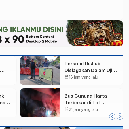
Personil Dishub
Disiagakan Dalam Uji
ta,
Coba Arus Lalu Lintas
calendar_month
16 jam yang lalu
 Anak
Baru di Kota Madiun
 3×3
ak
Bus Gunung Harta
man
Terbakar di Tol
rogo,
Madiun-Nganjuk, 30
calendar_month
21 jam yang lalu
Penumpang Selamat