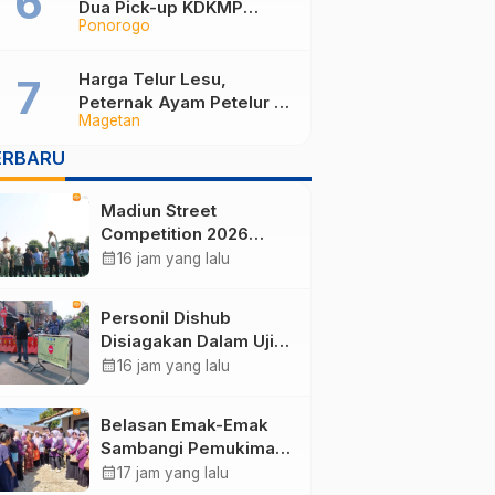
Dua Pick-up KDKMP
Ponorogo
Tabrak Bus Pariwisata di
Sukorejo Ponorogo
Harga Telur Lesu,
Peternak Ayam Petelur di
Magetan
Magetan Terpaksa Gadai
Sertifikat hingga Jual Sapi
ERBARU
demi Bertahan
Madiun Street
Competition 2026
Ramaikan Balai Kota,
calendar_month
16 jam yang lalu
Ajang Sportifitas Anak
Muda dari Basket 3×3
Personil Dishub
hingga Mural
Disiagakan Dalam Uji
Coba Arus Lalu Lintas
calendar_month
16 jam yang lalu
Baru di Kota Madiun
Belasan Emak-Emak
Sambangi Pemukiman
Terpencil di Ponorogo,
calendar_month
17 jam yang lalu
Salurkan Bantuan