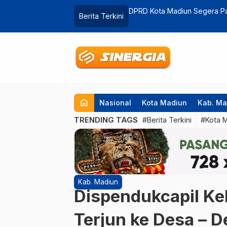
syah Terkait Konflik Sosial dengan
Satpol PP Magetan Rancang
Berita Terkini
home
Nasional
Kota Madiun
Kab. Ma
TRENDING TAGS
#Berita Terkini
#Kota 
Kab. Madiun
Dispendukcapil Keb
Terjun ke Desa – D