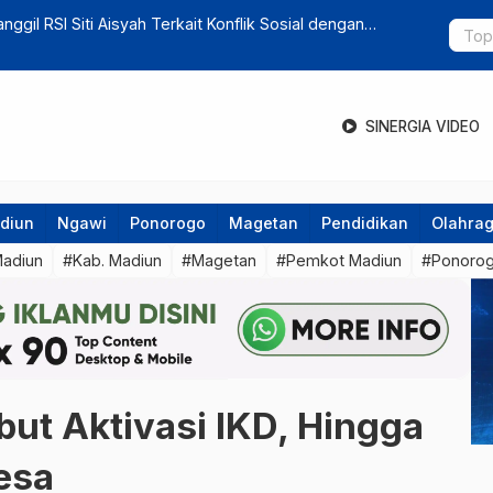
 Strategi Baru Berantas Rokok Ilegal
Hargai P
SINERGIA VIDEO
diun
Ngawi
Ponorogo
Magetan
Pendidikan
Olahra
Madiun
#Kab. Madiun
#Magetan
#Pemkot Madiun
#Ponoro
ut Aktivasi IKD, Hingga
esa