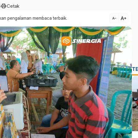
print
6
Cetak
text_increase
atkan pengalaman membaca terbaik.
text_decrease
T