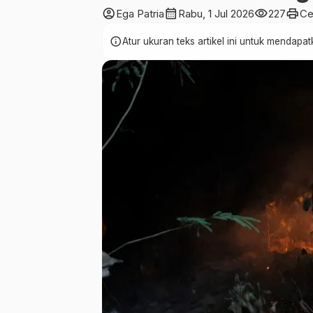
account_circle
calendar_month
visibility
print
Ega Patria
Rabu, 1 Jul 2026
227
Ce
info
Atur ukuran teks artikel ini untuk mendap