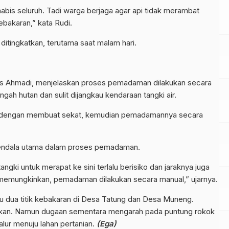
habis seluruh. Tadi warga berjaga agar api tidak merambat
ebakaran,” kata Rudi.
tingkatkan, terutama saat malam hari.
is Ahmadi, menjelaskan proses pemadaman dilakukan secara
gah hutan dan sulit dijangkau kendaraan tangki air.
i dengan membuat sekat, kemudian pemadamannya secara
kendala utama dalam proses pemadaman.
tangki untuk merapat ke sini terlalu berisiko dan jaraknya juga
ak memungkinkan, pemadaman dilakukan secara manual,” ujarnya.
 dua titik kebakaran di Desa Tatung dan Desa Muneng.
ikan. Namun dugaan sementara mengarah pada puntung rokok
lur menuju lahan pertanian.
(Ega)