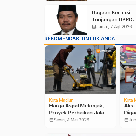
Dugaan Korupsi
Tunjangan DPRD
Ponorogo Jadi Al
calendar_month
Jumat, 7 Agt 2026
Pengamat Minta
REKOMENDASI UNTUK ANDA
Magetan Perkuat 
Kelola Administras
Kota Madiun
Kota 
 Roboh, Warga
Harga Aspal Melonjak,
Aksi 
Melintasi
Proyek Perbaikan Jalan
Diga
 Bambu
di Kota Madiun Terpaksa
Jazz
calendar_month
calendar_month
 Mar 2025
Senin, 4 Mei 2026
Jum
Tertunda
Raci