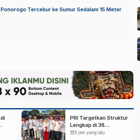
i Ponorogo Tercebur ke Sumur Sedalam 15 Meter
di
PRI Targetkan Struktur
Lengkap di 38
ut
Kabupaten/Kota Jatim
calendar_month
5 jam yang lalu
dan 75 Kursi DPR RI