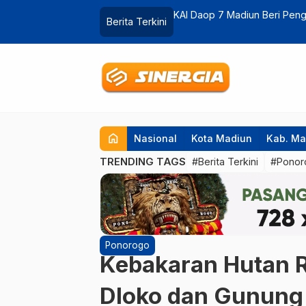
ris Susanto, Berhasil Cegah Potensi
KAI Daop 7 Catatkan Kenaik
Berita Terkini
…
home
Nasional
Kota Madiun
Kab. Ma
TRENDING TAGS
#Berita Terkini
#Ponor
Ponorogo
Kebakaran Hutan 
Dloko dan Gunung