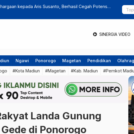
an Penumpang Sekitar 7 Persen
Situs Pemk
Bukan Dire
SINERGIA VIDEO
diun
Ngawi
Ponorogo
Magetan
Pendidikan
Olahra
ogo
#Kota Madiun
#Magetan
#Kab. Madiun
#Pemkot Madi
Rakyat Landa Gunung
 Gede di Ponorogo