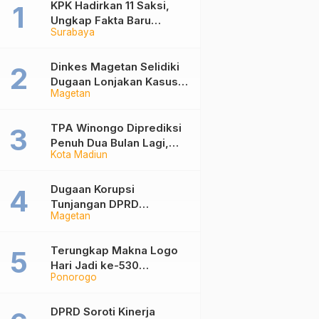
KPK Hadirkan 11 Saksi,
Ungkap Fakta Baru
Surabaya
Sidang Korupsi Wali Kota
Madiun Nonaktif Maidi
Dinkes Magetan Selidiki
Dugaan Lonjakan Kasus
Magetan
Diare di Lembeyan,
Lakukan Penyelidikan
Epidemiologi
TPA Winongo Diprediksi
Penuh Dua Bulan Lagi,
Kota Madiun
Ketua DPRD Kota Madiun
Desak Pemkot Percepat
Penanganan Sampah
Dugaan Korupsi
Tunjangan DPRD
Magetan
Ponorogo Jadi Alarm,
Pengamat Minta Magetan
Perkuat Tata Kelola
Terungkap Makna Logo
Administrasi
Hari Jadi ke-530
Ponorogo
Ponorogo, Angka 530
Bertransformasi Jadi
Sekar Kinanthi
DPRD Soroti Kinerja