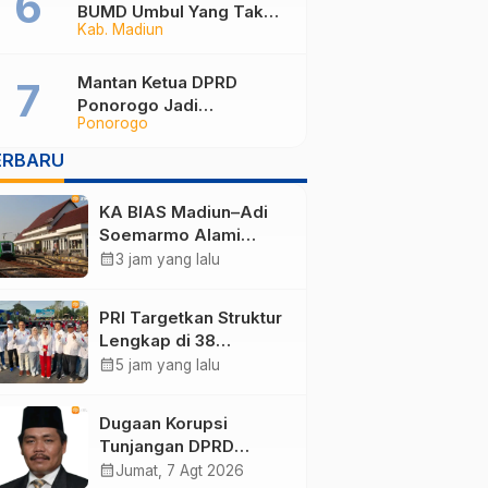
BUMD Umbul Yang Tak
Kab. Madiun
Maksimal, Dinilai Belum
Mampu Hasilkan PAD
Mantan Ketua DPRD
Ponorogo Jadi
Ponorogo
Tersangka, Punya Harta
Rp3,6 Miliar dan Utang
ERBARU
Rp1,4 Miliar
KA BIAS Madiun–Adi
Soemarmo Alami
Gangguan, 5 KA Ikut
calendar_month
3 jam yang lalu
Terdampak
PRI Targetkan Struktur
Lengkap di 38
Kabupaten/Kota Jatim
calendar_month
5 jam yang lalu
dan 75 Kursi DPR RI
pada Pemilu 2029
Dugaan Korupsi
Tunjangan DPRD
Ponorogo Jadi Alarm,
calendar_month
Jumat, 7 Agt 2026