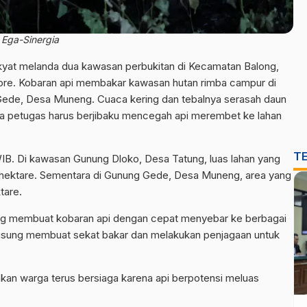
Ega-Sinergia
kyat melanda dua kawasan perbukitan di Kecamatan Balong,
ore. Kobaran api membakar kawasan hutan rimba campur di
Gede, Desa Muneng. Cuaca kering dan tebalnya serasah daun
a petugas harus berjibaku mencegah api merembet ke lahan
T
 WIB. Di kawasan Gunung Dloko, Desa Tatung, luas lahan yang
ma hektare. Sementara di Gunung Gede, Desa Muneng, area yang
tare.
ing membuat kobaran api dengan cepat menyebar ke berbagai
ngsung membuat sekat bakar dan melakukan penjagaan untuk
kan warga terus bersiaga karena api berpotensi meluas