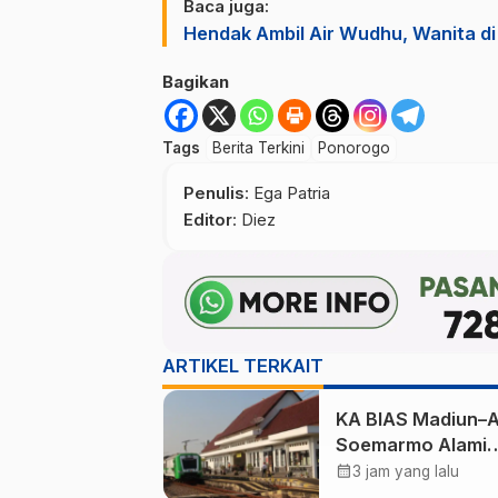
Baca juga:
Hendak Ambil Air Wudhu, Wanita d
Bagikan
Tags
Berita Terkini
Ponorogo
Penulis
: Ega Patria
Editor
: Diez
ARTIKEL TERKAIT
KA BIAS Madiun–A
Soemarmo Alami
Gangguan, 5 KA Ik
calendar_month
3 jam yang lalu
Terdampak