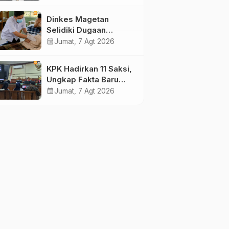
Pengamat Minta
Magetan Perkuat Tata
Dinkes Magetan
Kelola Administrasi
Selidiki Dugaan
Lonjakan Kasus Diare
calendar_month
Jumat, 7 Agt 2026
di Lembeyan, Lakukan
Penyelidikan
KPK Hadirkan 11 Saksi,
Epidemiologi
Ungkap Fakta Baru
Sidang Korupsi Wali
calendar_month
Jumat, 7 Agt 2026
Kota Madiun Nonaktif
Maidi