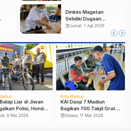
pada Pemilu 2029
Dinkes Magetan
Selidiki Dugaan
arm,
Lonjakan Kasus Diare
calendar_month
Jumat, 7 Agt 2026
di Lembeyan, Lakukan
Tata
Penyelidikan
i
Epidemiologi
Madiun
Kota Madiun
Balap Liar di Jiwan
KAI Daop 7 Madiun
galkan Polisi, Honda
Bagikan 700 Takjil Gratis
 hingga Motor
untuk Penumpang KA
calendar_month
at, 8 Mei 2026
Selasa, 17 Mar 2026
ng Disita
Jarak Jauh Selama
Lebaran 2026