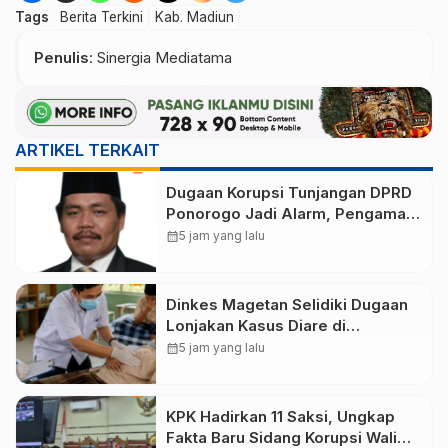
Tags
Berita Terkini
Kab. Madiun
Penulis
: Sinergia Mediatama
ARTIKEL TERKAIT
Dugaan Korupsi Tunjangan DPRD
Ponorogo Jadi Alarm, Pengamat
Minta Magetan Perkuat Tata
calendar_month
5 jam yang lalu
Kelola Administrasi
Dinkes Magetan Selidiki Dugaan
Lonjakan Kasus Diare di
Lembeyan, Lakukan Penyelidikan
calendar_month
5 jam yang lalu
Epidemiologi
KPK Hadirkan 11 Saksi, Ungkap
Fakta Baru Sidang Korupsi Wali