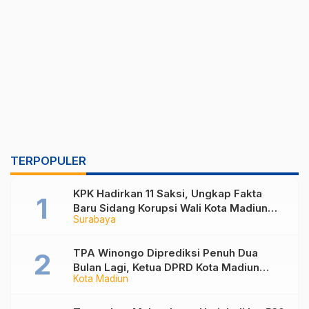
TERPOPULER
KPK Hadirkan 11 Saksi, Ungkap Fakta
Baru Sidang Korupsi Wali Kota Madiun
Surabaya
Nonaktif Maidi
TPA Winongo Diprediksi Penuh Dua
Bulan Lagi, Ketua DPRD Kota Madiun
Kota Madiun
Desak Pemkot Percepat Penanganan
Sampah