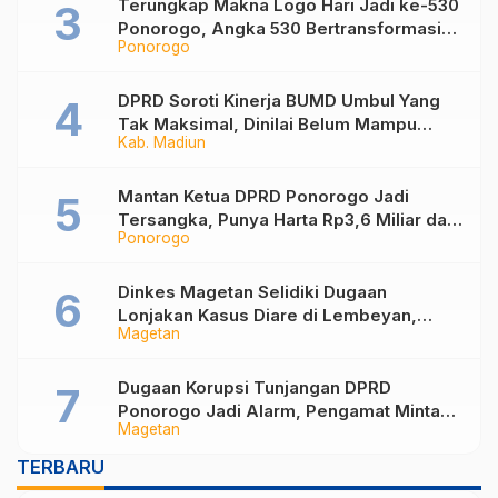
Terungkap Makna Logo Hari Jadi ke-530
Ponorogo, Angka 530 Bertransformasi
Ponorogo
Jadi Sekar Kinanthi
DPRD Soroti Kinerja BUMD Umbul Yang
Tak Maksimal, Dinilai Belum Mampu
Kab. Madiun
Hasilkan PAD
Mantan Ketua DPRD Ponorogo Jadi
Tersangka, Punya Harta Rp3,6 Miliar dan
Ponorogo
Utang Rp1,4 Miliar
Dinkes Magetan Selidiki Dugaan
Lonjakan Kasus Diare di Lembeyan,
Magetan
Lakukan Penyelidikan Epidemiologi
Dugaan Korupsi Tunjangan DPRD
Ponorogo Jadi Alarm, Pengamat Minta
Magetan
Magetan Perkuat Tata Kelola
Administrasi
TERBARU