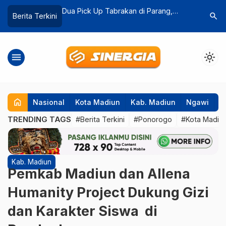
n di Parang,
Retakan Tanah Sepanjang 500 Meter
Realisasi
search
Berita Terkini
…
 Kandang
Ditemukan di Desa Mendak,
Gratis di
Dagangan, Madiun
Target
menu
light_mode
home
Nasional
Kota Madiun
Kab. Madiun
Ngawi
P
TRENDING TAGS
#Berita Terkini
#Ponorogo
#Kota Madiu
Kab. Madiun
Pemkab Madiun dan Allena
Humanity Project Dukung Gizi
dan Karakter Siswa di