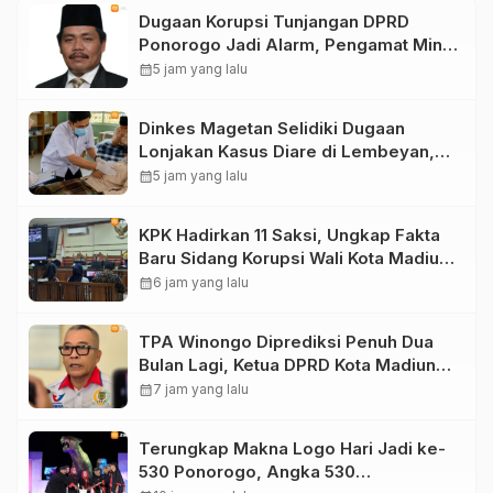
Dugaan Korupsi Tunjangan DPRD
Ponorogo Jadi Alarm, Pengamat Minta
Magetan Perkuat Tata Kelola
calendar_month
5 jam yang lalu
Administrasi
Dinkes Magetan Selidiki Dugaan
Lonjakan Kasus Diare di Lembeyan,
Lakukan Penyelidikan Epidemiologi
calendar_month
5 jam yang lalu
KPK Hadirkan 11 Saksi, Ungkap Fakta
Baru Sidang Korupsi Wali Kota Madiun
Nonaktif Maidi
calendar_month
6 jam yang lalu
TPA Winongo Diprediksi Penuh Dua
Bulan Lagi, Ketua DPRD Kota Madiun
Desak Pemkot Percepat Penanganan
calendar_month
7 jam yang lalu
Sampah
Terungkap Makna Logo Hari Jadi ke-
530 Ponorogo, Angka 530