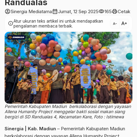
Randualas
account_circle
calendar_month
visibility
print
Sinergia Mediatama
Jumat, 12 Sep 2025
165
Cetak
Atur ukuran teks artikel ini untuk mendapatkan
text_increase
info
text_decrease
pengalaman membaca terbaik.
Pemerintah Kabupaten Madiun berkolaborasi dengan yayasan
Allena Humanity Project menggelar bakti sosial makan siang
bergizi di SD Randualas 4, Kecamatan Kare, Foto : Istimewa
Sinergia | Kab. Madiun
– Pemerintah Kabupaten Madiun
berkolaborasi dengan yayasan Allena Humanity Project