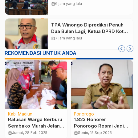
Kota Madiun Nonaktif Maidi
calendar_month
6 jam yang lalu
TPA Winongo Diprediksi Penuh
Dua Bulan Lagi, Ketua DPRD Kota
Madiun Desak Pemkot Percepat
calendar_month
7 jam yang lalu
Penanganan Sampah
REKOMENDASI UNTUK ANDA
Kab. Madiun
Ponorogo
Ratusan Warga Berburu
1.823 Honorer
Sembako Murah Jelang
Ponorogo Resmi Jadi
Ramadhan
PPPK Paruh Waktu
calendar_month
Jumat, 28 Feb 2025
calendar_month
Senin, 15 Sep 2025