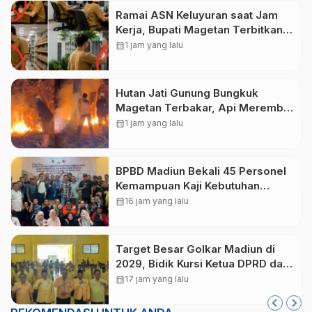
Ramai ASN Keluyuran saat Jam
Kerja, Bupati Magetan Terbitkan
SE Larang Ngopi hingga Belanja
calendar_month
1 jam yang lalu
Hutan Jati Gunung Bungkuk
Magetan Terbakar, Api Merembet
dari Parang Hill akibat Angin
calendar_month
1 jam yang lalu
Kencang
BPBD Madiun Bekali 45 Personel
Kemampuan Kaji Kebutuhan
Pasca Bencana
calendar_month
16 jam yang lalu
Target Besar Golkar Madiun di
2029, Bidik Kursi Ketua DPRD dan
Usung Lagi Hari Wuryanto
calendar_month
17 jam yang lalu