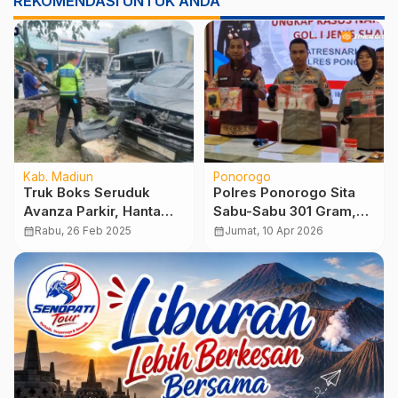
REKOMENDASI UNTUK ANDA
Kab. Madiun
Ponorogo
Truk Boks Seruduk
Polres Ponorogo Sita
Avanza Parkir, Hantam
Sabu-Sabu 301 Gram,
Pagar Rumah Warga
Jaringan Narkoba
calendar_month
Rabu, 26 Feb 2025
calendar_month
Jumat, 10 Apr 2026
Diduga Dikendalikan
dari Lapas Madiun