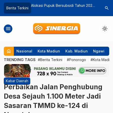
bsidi Tahun 2026
Dikbud Madiun Kawal Implementasi
Museum T
search
Berita Terkini
…
 Capai 48 Ribu
Selamat Asri di Sekolah, Bentuk Tim
Pamerkan
Kober untuk Monitoring
menu
light_mode
home
Nasional
Kota Madiun
Kab. Madiun
Ngawi
P
TRENDING TAGS
#Berita Terkini
#Ponorogo
#Kota Madiu
Kabar Daerah
Perbaikan Jalan Penghubung
Desa Sejauh 1.100 Meter Jadi
Sasaran TMMD ke-124 di