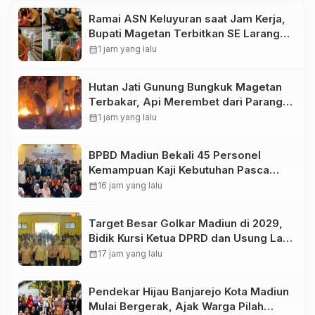
Ramai ASN Keluyuran saat Jam Kerja,
Bupati Magetan Terbitkan SE Larang
Ngopi hingga Belanja
calendar_month
1 jam yang lalu
Hutan Jati Gunung Bungkuk Magetan
Terbakar, Api Merembet dari Parang
Hill akibat Angin Kencang
calendar_month
1 jam yang lalu
BPBD Madiun Bekali 45 Personel
Kemampuan Kaji Kebutuhan Pasca
Bencana
calendar_month
16 jam yang lalu
Target Besar Golkar Madiun di 2029,
Bidik Kursi Ketua DPRD dan Usung Lagi
Hari Wuryanto
calendar_month
17 jam yang lalu
Pendekar Hijau Banjarejo Kota Madiun
Mulai Bergerak, Ajak Warga Pilah