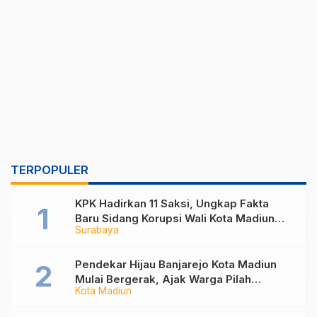
TERPOPULER
KPK Hadirkan 11 Saksi, Ungkap Fakta
Baru Sidang Korupsi Wali Kota Madiun
Surabaya
Nonaktif Maidi
Pendekar Hijau Banjarejo Kota Madiun
Mulai Bergerak, Ajak Warga Pilah
Kota Madiun
Sampah dari Rumah