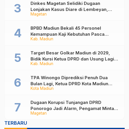
Dinkes Magetan Selidiki Dugaan
Lonjakan Kasus Diare di Lembeyan,
Magetan
Lakukan Penyelidikan Epidemiologi
BPBD Madiun Bekali 45 Personel
Kemampuan Kaji Kebutuhan Pasca
Kab. Madiun
Bencana
Target Besar Golkar Madiun di 2029,
Bidik Kursi Ketua DPRD dan Usung Lagi
Kab. Madiun
Hari Wuryanto
TPA Winongo Diprediksi Penuh Dua
Bulan Lagi, Ketua DPRD Kota Madiun
Kota Madiun
Desak Pemkot Percepat Penanganan
Sampah
Dugaan Korupsi Tunjangan DPRD
Ponorogo Jadi Alarm, Pengamat Minta
Magetan
Magetan Perkuat Tata Kelola
Administrasi
TERBARU