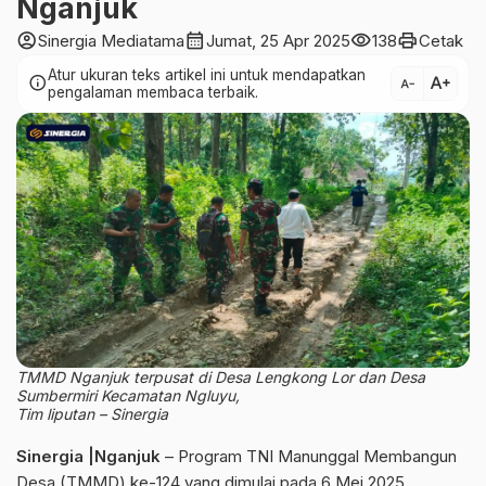
Nganjuk
account_circle
calendar_month
visibility
print
Sinergia Mediatama
Jumat, 25 Apr 2025
138
Cetak
Atur ukuran teks artikel ini untuk mendapatkan
text_increase
info
text_decrease
pengalaman membaca terbaik.
TMMD Nganjuk terpusat di Desa Lengkong Lor dan Desa
Sumbermiri Kecamatan Ngluyu,
Tim liputan – Sinergia
Sinergia |Nganjuk
– Program TNI Manunggal Membangun
Desa (TMMD) ke-124 yang dimulai pada 6 Mei 2025