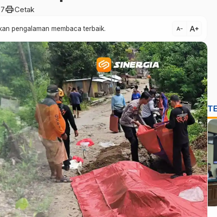
print
77
Cetak
text_increase
atkan pengalaman membaca terbaik.
text_decrease
T