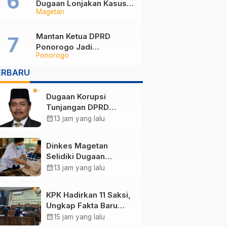
Dugaan Lonjakan Kasus
Magetan
Diare di Lembeyan,
Lakukan Penyelidikan
Epidemiologi
Mantan Ketua DPRD
Ponorogo Jadi
Ponorogo
Tersangka, Punya Harta
Rp3,6 Miliar dan Utang
ERBARU
Rp1,4 Miliar
Dugaan Korupsi
Tunjangan DPRD
Ponorogo Jadi Alarm,
calendar_month
13 jam yang lalu
Pengamat Minta
Magetan Perkuat Tata
Dinkes Magetan
Kelola Administrasi
Selidiki Dugaan
Lonjakan Kasus Diare
calendar_month
13 jam yang lalu
di Lembeyan, Lakukan
Penyelidikan
KPK Hadirkan 11 Saksi,
Epidemiologi
Ungkap Fakta Baru
Sidang Korupsi Wali
calendar_month
15 jam yang lalu
Kota Madiun Nonaktif