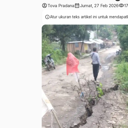
account_circle
calendar_month
visibility
Tova Pradana
Jumat, 27 Feb 2026
1
info
Atur ukuran teks artikel ini untuk mendap