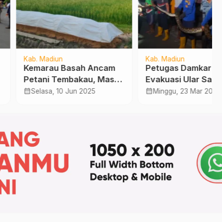
Madiun
Kab. Madiun
rau Basah Ancam
Petugas Damkar Madiun
ni Tembakau, Masa
Evakuasi Ular Sanca 5
m Mundur Hingga
Meter di Permukiman
calendar_month
asa, 10 Jun 2025
Minggu, 23 Mar 2025
Warga