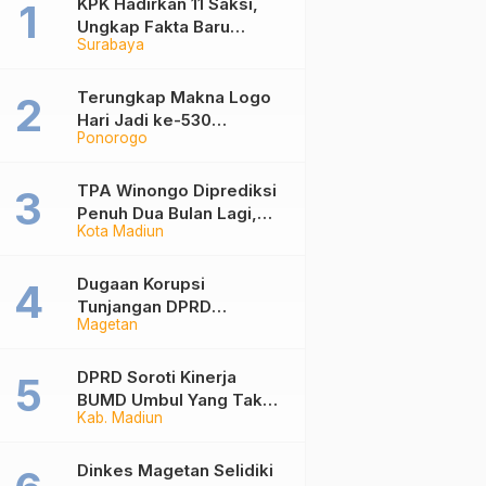
KPK Hadirkan 11 Saksi,
Ungkap Fakta Baru
Surabaya
Sidang Korupsi Wali Kota
Madiun Nonaktif Maidi
Terungkap Makna Logo
Hari Jadi ke-530
Ponorogo
Ponorogo, Angka 530
Bertransformasi Jadi
Sekar Kinanthi
TPA Winongo Diprediksi
Penuh Dua Bulan Lagi,
Kota Madiun
Ketua DPRD Kota Madiun
Desak Pemkot Percepat
Penanganan Sampah
Dugaan Korupsi
Tunjangan DPRD
Magetan
Ponorogo Jadi Alarm,
Pengamat Minta Magetan
Perkuat Tata Kelola
DPRD Soroti Kinerja
Administrasi
BUMD Umbul Yang Tak
Kab. Madiun
Maksimal, Dinilai Belum
Mampu Hasilkan PAD
Dinkes Magetan Selidiki