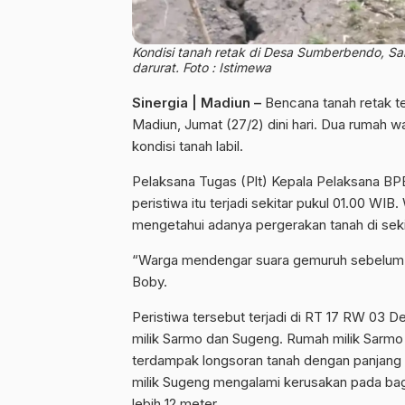
Kondisi tanah retak di Desa Sumberbendo, S
darurat. Foto : Istimewa
Sinergia | Madiun –
Bencana tanah retak 
Madiun, Jumat (27/2) dini hari. Dua rumah w
kondisi tanah labil.
Pelaksana Tugas (Plt) Kepala Pelaksana BP
peristiwa itu terjadi sekitar pukul 01.00 
mengetahui adanya pergerakan tanah di sek
“Warga mendengar suara gemuruh sebelum me
Boby.
Peristiwa tersebut terjadi di RT 17 RW 0
milik Sarmo dan Sugeng. Rumah milik Sarm
terdampak longsoran tanah dengan panjang 
milik Sugeng mengalami kerusakan pada bag
lebih 12 meter.