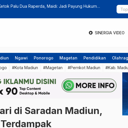
Slahung Ditutup Total Selama Pembersihan Longsor
Kolaborasi
Lingkunga
SINERGIA VIDEO
diun
Ngawi
Ponorogo
Magetan
Pendidikan
Olahra
ogo
#Kota Madiun
#Magetan
#Pemkot Madiun
#Kab. Madi
ari di Saradan Madiun,
 Terdampak