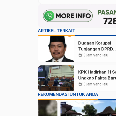
ARTIKEL TERKAIT
Dugaan Korupsi
Tunjangan DPRD
Ponorogo Jadi Al
calendar_month
13 jam yang lalu
Pengamat Minta
Magetan Perkuat 
KPK Hadirkan 11 S
Kelola Administras
Ungkap Fakta Bar
Sidang Korupsi Wa
calendar_month
15 jam yang lalu
Kota Madiun Nona
REKOMENDASI UNTUK ANDA
Maidi