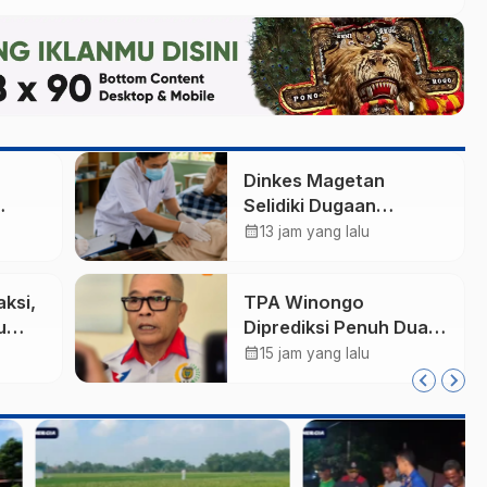
Dinkes Magetan
Selidiki Dugaan
arm,
Lonjakan Kasus Diare
calendar_month
13 jam yang lalu
di Lembeyan, Lakukan
Tata
Penyelidikan
aksi,
TPA Winongo
i
Epidemiologi
u
Diprediksi Penuh Dua
li
Bulan Lagi, Ketua DPRD
calendar_month
15 jam yang lalu
ktif
Kota Madiun Desak
Pemkot Percepat
Penanganan Sampah