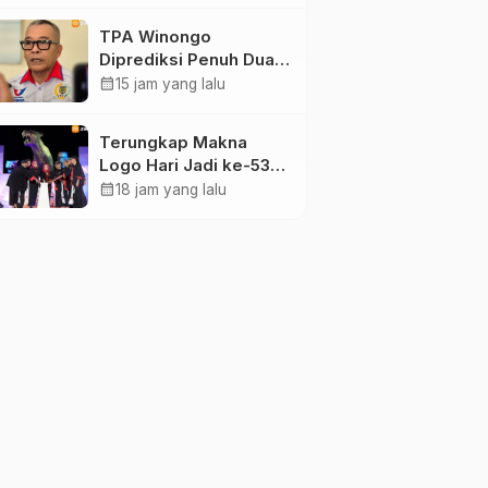
Maidi
TPA Winongo
Diprediksi Penuh Dua
Bulan Lagi, Ketua DPRD
calendar_month
15 jam yang lalu
Kota Madiun Desak
Pemkot Percepat
Terungkap Makna
Penanganan Sampah
Logo Hari Jadi ke-530
Ponorogo, Angka 530
calendar_month
18 jam yang lalu
Bertransformasi Jadi
Sekar Kinanthi