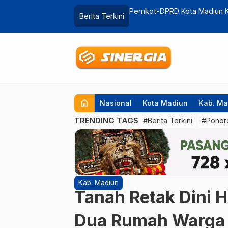
perda, Maidi: Jadi Payung Hukum
Jalan Surabaya-Pacitan di 
Berita Terkini
home
Nasional
Kota Madiun
Kab. Ma
TRENDING TAGS
#Berita Terkini
#Ponor
Kab. Madiun
Tanah Retak Dini H
Dua Rumah Warga