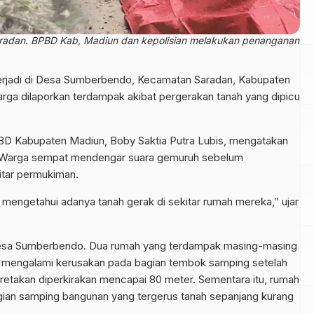
aradan. BPBD Kab, Madiun dan kepolisian melakukan penanganan
terjadi di Desa Sumberbendo, Kecamatan Saradan, Kabupaten
arga dilaporkan terdampak akibat pergerakan tanah yang dipicu
BD Kabupaten Madiun, Boby Saktia Putra Lubis, mengatakan
WIB. Warga sempat mendengar suara gemuruh sebelum
itar permukiman.
ngetahui adanya tanah gerak di sekitar rumah mereka,” ujar
3 Desa Sumberbendo. Dua rumah yang terdampak masing-masing
o mengalami kerusakan pada bagian tembok samping setelah
retakan diperkirakan mencapai 80 meter. Sementara itu, rumah
ian samping bangunan yang tergerus tanah sepanjang kurang