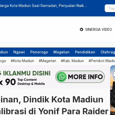
h Program Sekolah Rakyat Presiden Prabowo
Pohon Besa
Wilis Rawa
SINERGIA VIDEO
diun
Ngawi
Ponorogo
Magetan
Pendidikan
Olahra
ogo
#Kota Madiun
#Magetan
#Kab. Madiun
#Pemkot Madi
inan, Dindik Kota Madiun
librasi di Yonif Para Raider