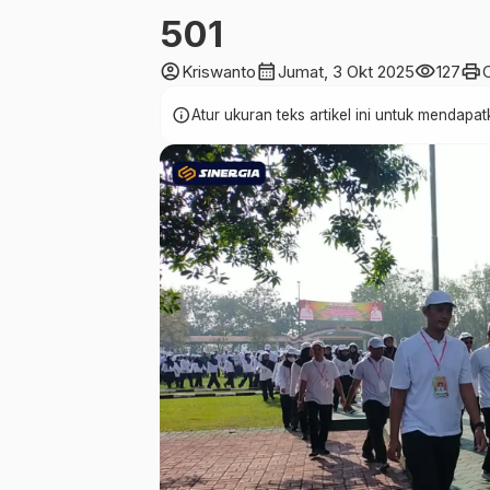
501
account_circle
calendar_month
visibility
print
Kriswanto
Jumat, 3 Okt 2025
127
info
Atur ukuran teks artikel ini untuk mendap