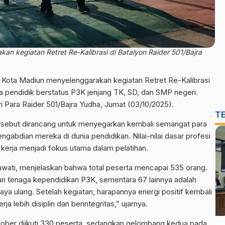
n kegiatan Retret Re-Kalibrasi di Batalyon Raider 501/Bajra
 Kota Madiun menyelenggarakan kegiatan Retret Re-Kalibrasi
a pendidik berstatus P3K jenjang TK, SD, dan SMP negeri.
ri Para Raider 501/Bajra Yudha, Jumat (03/10/2025).
T
rsebut dirancang untuk menyegarkan kembali semangat para
abdian mereka di dunia pendidikan. Nilai-nilai dasar profesi
tos kerja menjadi fokus utama dalam pelatihan.
awati, menjelaskan bahwa total peserta mencapai 535 orang.
an tenaga kependidikan P3K, sementara 67 lainnya adalah
daya ulang. Setelah kegiatan, harapannya energi positif kembali
 lebih disiplin dan berintegritas,” ujarnya.
ober diikuti 330 peserta, sedangkan gelombang kedua pada