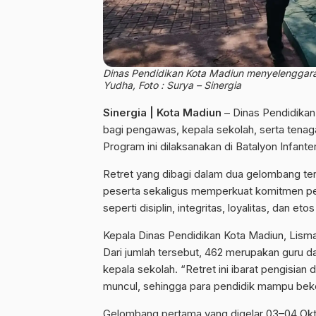
Dinas Pendidikan Kota Madiun menyelenggaraka
Yudha, Foto : Surya – Sinergia
Sinergia | Kota Madiun
– Dinas Pendidikan
bagi pengawas, kepala sekolah, serta tenag
Program ini dilaksanakan di Batalyon Infante
Retret yang dibagi dalam dua gelombang te
peserta sekaligus memperkuat komitmen peng
seperti disiplin, integritas, loyalitas, dan e
Kepala Dinas Pendidikan Kota Madiun, Lism
Dari jumlah tersebut, 462 merupakan guru d
kepala sekolah. “Retret ini ibarat pengisian 
muncul, sehingga para pendidik mampu bekerja
Gelombang pertama yang digelar 03–04 Okt