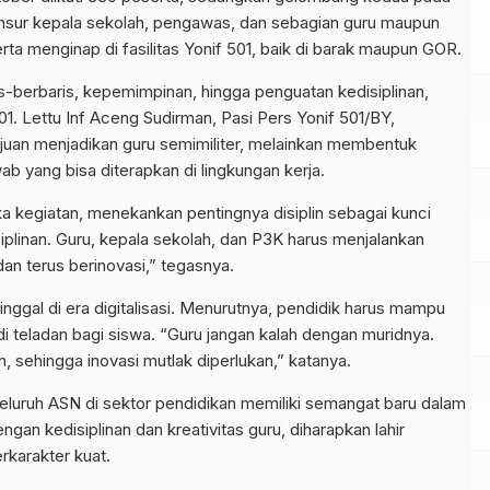
i unsur kepala sekolah, pengawas, dan sebagian guru maupun
ta menginap di fasilitas Yonif 501, baik di barak maupun GOR.
s-berbaris, kepemimpinan, hingga penguatan kedisiplinan,
501. Lettu Inf Aceng Sudirman, Pasi Pers Yonif 501/BY,
juan menjadikan guru semimiliter, melainkan membentuk
wab yang bisa diterapkan di lingkungan kerja.
a kegiatan, menekankan pentingnya disiplin sebagai kunci
siplinan. Guru, kepala sekolah, dan P3K harus menjalankan
an terus berinovasi,” tegasnya.
inggal di era digitalisasi. Menurutnya, pendidik harus mampu
adi teladan bagi siswa. “Guru jangan kalah dengan muridnya.
 sehingga inovasi mutlak diperlukan,” katanya.
seluruh ASN di sektor pendidikan memiliki semangat baru dalam
an kedisiplinan dan kreativitas guru, diharapkan lahir
rkarakter kuat.