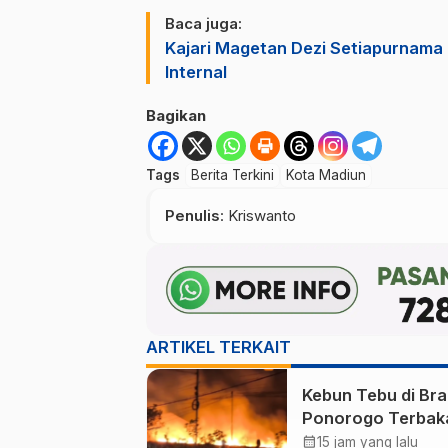
Baca juga:
Kajari Magetan Dezi Setiapurnama 
Internal
Bagikan
Tags
Berita Terkini
Kota Madiun
Penulis
: Kriswanto
ARTIKEL TERKAIT
Kebun Tebu di Br
Ponorogo Terbaka
Puluhan Hektare
calendar_month
15 jam yang lalu