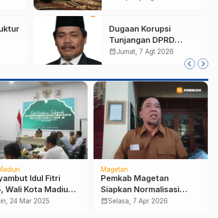
Terdampak
uktur
Dugaan Korupsi
Tunjangan DPRD
atim
Ponorogo Jadi Alarm,
calendar_month
Jumat, 7 Agt 2026
RI
Pengamat Minta
Magetan Perkuat Tata
Kelola Administrasi
Madiun
Magetan
ambut Idul Fitri
Pemkab Magetan
, Wali Kota Madiun
Siapkan Normalisasi
skan Kesiapan
Besar-besaran Atasi
calendar_month
in, 24 Mar 2025
Selasa, 7 Apr 2026
yanan Maksimal
Banjir, Fokus