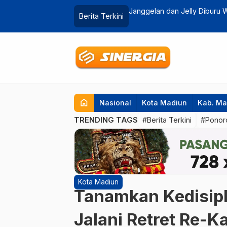
n Saat Ramadan, Penjualan Naik
DPRD Ponorogo Dukung Penu
Berita Terkini
home
Nasional
Kota Madiun
Kab. Ma
TRENDING TAGS
#Berita Terkini
#Ponor
Kota Madiun
Tanamkan Kedisipl
Jalani Retret Re-Ka