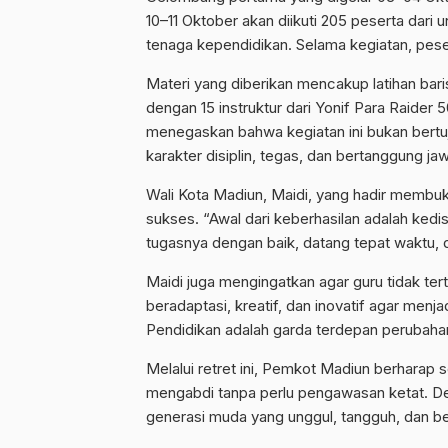
10–11 Oktober akan diikuti 205 peserta dar
tenaga kependidikan. Selama kegiatan, peser
Materi yang diberikan mencakup latihan bari
dengan 15 instruktur dari Yonif Para Raider 
menegaskan bahwa kegiatan ini bukan bertu
karakter disiplin, tegas, dan bertanggung ja
Wali Kota Madiun, Maidi, yang hadir membuk
sukses. “Awal dari keberhasilan adalah kedi
tugasnya dengan baik, datang tepat waktu, d
Maidi juga mengingatkan agar guru tidak tert
beradaptasi, kreatif, dan inovatif agar menj
Pendidikan adalah garda terdepan perubahan,
Melalui retret ini, Pemkot Madiun berharap 
mengabdi tanpa perlu pengawasan ketat. Deng
generasi muda yang unggul, tangguh, dan be