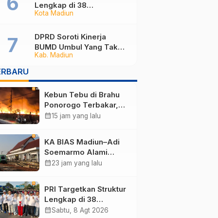
Lengkap di 38
Kota Madiun
Kabupaten/Kota Jatim
dan 75 Kursi DPR RI pada
Pemilu 2029
DPRD Soroti Kinerja
BUMD Umbul Yang Tak
Kab. Madiun
Maksimal, Dinilai Belum
Mampu Hasilkan PAD
ERBARU
Kebun Tebu di Brahu
Ponorogo Terbakar,
Puluhan Hektare
calendar_month
15 jam yang lalu
Dilalap Api
KA BIAS Madiun–Adi
Soemarmo Alami
Gangguan, 5 KA Ikut
calendar_month
23 jam yang lalu
Terdampak
PRI Targetkan Struktur
Lengkap di 38
Kabupaten/Kota Jatim
calendar_month
Sabtu, 8 Agt 2026