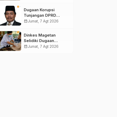
dan 75 Kursi DPR RI
pada Pemilu 2029
Dugaan Korupsi
Tunjangan DPRD
Ponorogo Jadi Alarm,
calendar_month
Jumat, 7 Agt 2026
Pengamat Minta
Magetan Perkuat Tata
Dinkes Magetan
Kelola Administrasi
Selidiki Dugaan
Lonjakan Kasus Diare
calendar_month
Jumat, 7 Agt 2026
di Lembeyan, Lakukan
Penyelidikan
Epidemiologi