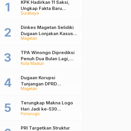
KPK Hadirkan 11 Saksi,
Ungkap Fakta Baru
Surabaya
Sidang Korupsi Wali Kota
Madiun Nonaktif Maidi
Dinkes Magetan Selidiki
Dugaan Lonjakan Kasus
Magetan
Diare di Lembeyan,
Lakukan Penyelidikan
Epidemiologi
TPA Winongo Diprediksi
Penuh Dua Bulan Lagi,
Kota Madiun
Ketua DPRD Kota Madiun
Desak Pemkot Percepat
Penanganan Sampah
Dugaan Korupsi
Tunjangan DPRD
Magetan
Ponorogo Jadi Alarm,
Pengamat Minta Magetan
Perkuat Tata Kelola
Terungkap Makna Logo
Administrasi
Hari Jadi ke-530
Ponorogo
Ponorogo, Angka 530
Bertransformasi Jadi
Sekar Kinanthi
PRI Targetkan Struktur