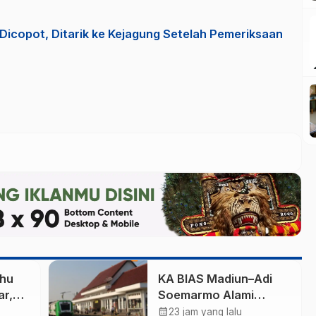
Dicopot, Ditarik ke Kejagung Setelah Pemeriksaan
ahu
KA BIAS Madiun–Adi
r,
Soemarmo Alami
Gangguan, 5 KA Ikut
calendar_month
23 jam yang lalu