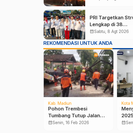
Dilalap Api
PRI Targetkan Str
Lengkap di 38
Kabupaten/Kota J
calendar_month
Sabtu, 8 Agt 2026
dan 75 Kursi DPR 
REKOMENDASI UNTUK ANDA
pada Pemilu 2029
Kab. Madiun
Kota 
7 Madiun
Pohon Trembesi
Meny
Perbaikan
Tumbang Tutup Jalan
2025
alur di
Kaibon–Nglandung
Tega
calendar_month
calendar_month
 Feb 2026
Senin, 16 Feb 2026
Sen
n Ngawi,
Madiun, Akses Sempat
Pela