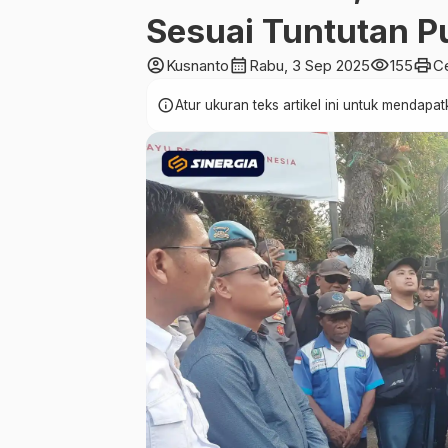
Sesuai Tuntutan P
account_circle
calendar_month
visibility
print
Kusnanto
Rabu, 3 Sep 2025
155
C
info
Atur ukuran teks artikel ini untuk mendap