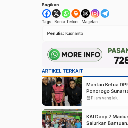
Bagikan
Tags
Berita Terkini
Magetan
Penulis
: Kusnanto
ARTIKEL TERKAIT
Mantan Ketua DP
Ponorogo Sunart
Jadi Tersangka
calendar_month
11 jam yang lalu
Korupsi Tunjanga
Perumahan
KAI Daop 7 Madiu
Salurkan Bantuan