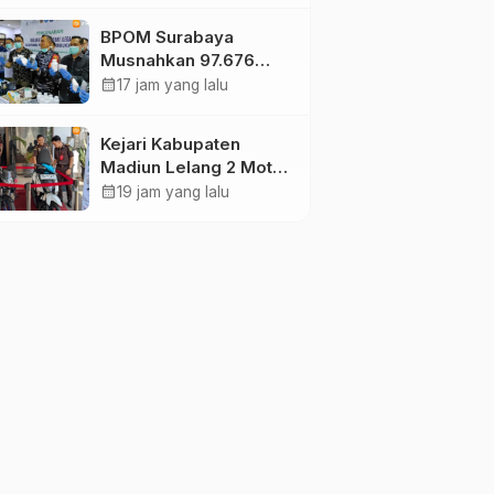
Reog Ponorogo Dapat
BPOM Surabaya
Prioritas
Musnahkan 97.676
Tablet Obat Ilegal
calendar_month
17 jam yang lalu
Senilai Rp540 Juta,
Cegah
Kejari Kabupaten
Penyalahgunaan di
Madiun Lelang 2 Motor
Kalangan Pelajar
Rampasan Perkara
calendar_month
19 jam yang lalu
Inkracht, Penawaran
Dibuka 11 Agustus