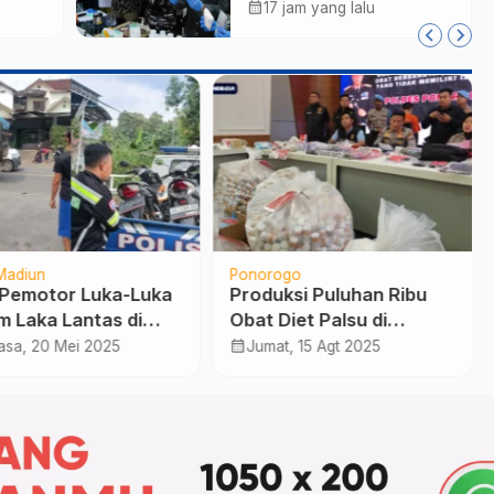
Tablet Obat Ilegal
calendar_month
17 jam yang lalu
a Reog
Senilai Rp540 Juta,
Cegah
Penyalahgunaan di
Kalangan Pelajar
Madiun
Ponorogo
Pemotor Luka-Luka
Produksi Puluhan Ribu
m Laka Lantas di
Obat Diet Palsu di
n Nasional Madiun-
Ponorogo, Warga
calendar_month
asa, 20 Mei 2025
Jumat, 15 Agt 2025
orogo
Lumajang Ditangkap
Polisi