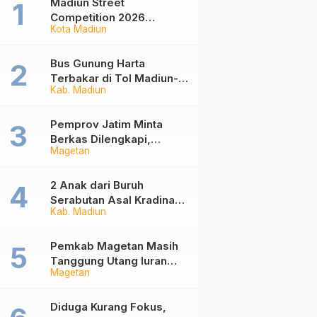
Madiun Street
Competition 2026
Kota Madiun
Ramaikan Balai Kota,
Ajang Sportifitas Anak
Muda dari Basket 3×3
Bus Gunung Harta
hingga Mural
Terbakar di Tol Madiun-
Kab. Madiun
Nganjuk, 30 Penumpang
Selamat
Pemprov Jatim Minta
Berkas Dilengkapi,
Magetan
Penetapan Ketua DPRD
Magetan Molor
2 Anak dari Buruh
Serabutan Asal Kradinan
Kab. Madiun
Madiun Kini Masuk
Sekolah Rakyat
Pemkab Magetan Masih
Tanggung Utang Iuran
Magetan
JKN Rp6 Miliar, Dampak
Aturan Berlaku Surut dan
Tekanan Fiskal
Diduga Kurang Fokus,