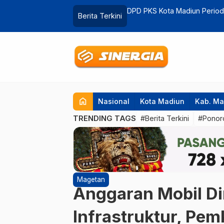
ominasi Kader Muda
Sajikan Konsep Hey Day, Nu
Berita Terkini
home
Nasional
Kota Madiun
Kab. Ma
TRENDING TAGS
#Berita Terkini
#Ponor
Magetan
Anggaran Mobil Di
Infrastruktur, Pe