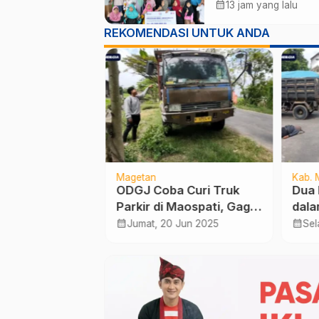
Rp123 Juta, Panti
calendar_month
13 jam yang lalu
Disabilitas hingg
REKOMENDASI UNTUK ANDA
Ponorogo Dapat
Prioritas
Magetan
Kab. 
i Kemarau
ODGJ Coba Curi Truk
Dua 
Pemkab Madiun
Parkir di Maospati, Gagal
dala
0 Pompa Air
Setelah Ditarik
Jala
calendar_month
calendar_month
Agt 2026
Jumat, 20 Jun 2025
Sel
ni di 15
Pemiliknya
Pon
n