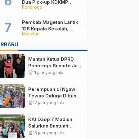
Dua Pick-up KDKMP
Ponorogo
Tabrak Bus Pariwisata di
Sukorejo Ponorogo
Pemkab Magetan Lantik
128 Kepala Sekolah,
Magetan
Bupati Pastikan
Rekrutmen Baru Segera
ERBARU
Dibuka untuk Isi Jabatan
yang Masih Kosong
Mantan Ketua DPRD
Ponorogo Sunarto Jadi
Tersangka Korupsi
calendar_month
11 jam yang lalu
Tunjangan Perumahan
Perempuan di Ngawi
Tewas Diduga Dibunuh
Anak Kandungnya
calendar_month
12 jam yang lalu
yang mengalami
gangguan kejiwaan
KAI Daop 7 Madiun
Salurkan Bantuan
Rp123 Juta, Panti
calendar_month
13 jam yang lalu
Disabilitas hingga