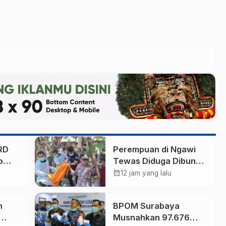
RD
Perempuan di Ngawi
o
Tewas Diduga Dibunuh
Anak Kandungnya
calendar_month
12 jam yang lalu
n
yang mengalami
gangguan kejiwaan
n
BPOM Surabaya
Musnahkan 97.676