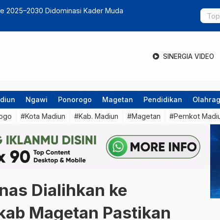
santara Edupark Diserbu Ribuan Pengunjung
Pilot Proje
Masyaraka
SINERGIA VIDEO
diun
Ngawi
Ponorogo
Magetan
Pendidikan
Olahra
ogo
#Kota Madiun
#Kab. Madiun
#Magetan
#Pemkot Madi
nas Dialihkan ke
mkab Magetan Pastikan