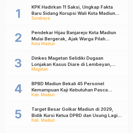
KPK Hadirkan 11 Saksi, Ungkap Fakta
Baru Sidang Korupsi Wali Kota Madiun
Surabaya
Nonaktif Maidi
Pendekar Hijau Banjarejo Kota Madiun
Mulai Bergerak, Ajak Warga Pilah
Kota Madiun
Sampah dari Rumah
Dinkes Magetan Selidiki Dugaan
Lonjakan Kasus Diare di Lembeyan,
Magetan
Lakukan Penyelidikan Epidemiologi
BPBD Madiun Bekali 45 Personel
Kemampuan Kaji Kebutuhan Pasca
Kab. Madiun
Bencana
Target Besar Golkar Madiun di 2029,
Bidik Kursi Ketua DPRD dan Usung Lagi
Kab. Madiun
Hari Wuryanto