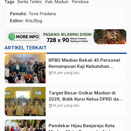
Tags
Berita Terkini
Kab. Madiun
Peristiwa
Penulis
: Tova Pradana
Editor
: Kris/Byg
ARTIKEL TERKAIT
BPBD Madiun Bekali 45 Personel
Kemampuan Kaji Kebutuhan
Pasca Bencana
calendar_month
14 jam yang lalu
Target Besar Golkar Madiun di
2029, Bidik Kursi Ketua DPRD dan
Usung Lagi Hari Wuryanto
calendar_month
14 jam yang lalu
Pendekar Hijau Banjarejo Kota