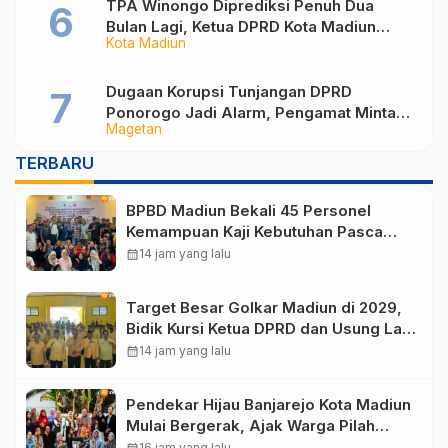
TPA Winongo Diprediksi Penuh Dua
Bulan Lagi, Ketua DPRD Kota Madiun
Kota Madiun
Desak Pemkot Percepat Penanganan
Sampah
Dugaan Korupsi Tunjangan DPRD
Ponorogo Jadi Alarm, Pengamat Minta
Magetan
Magetan Perkuat Tata Kelola
Administrasi
TERBARU
BPBD Madiun Bekali 45 Personel
Kemampuan Kaji Kebutuhan Pasca
Bencana
calendar_month
14 jam yang lalu
Target Besar Golkar Madiun di 2029,
Bidik Kursi Ketua DPRD dan Usung Lagi
Hari Wuryanto
calendar_month
14 jam yang lalu
Pendekar Hijau Banjarejo Kota Madiun
Mulai Bergerak, Ajak Warga Pilah
Sampah dari Rumah
16 jam yang lalu