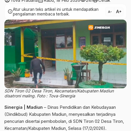
account_circle
calendar_month
visibility
print
Tova Pradana
Rabu, 18 Feb 2026
241
Cetak
Atur ukuran teks artikel ini untuk mendapatkan
text_increase
info
text_decrease
pengalaman membaca terbaik.
SDN Tiron 02 Desa Tiron, Kecamatan/Kabupaten Madiun
disatroni maling. Foto : Tova-Sinergia
Sinergia | Madiun
– Dinas Pendidikan dan Kebudayaan
(Dindikbud) Kabupaten Madiun, menyesalkan terjadinya
pencurian disertai pembobolan, di SDN Tiron 02 Desa Tiron,
Kecamatan/Kabupaten Madiun, Selasa (17/2/2026).