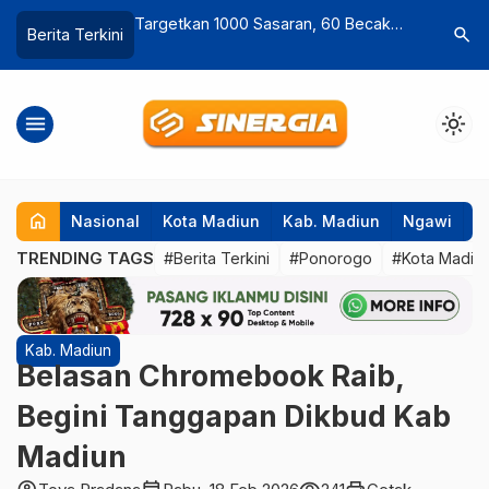
aran, 60 Becak
Peminat Masih Kurang, Pendaftaran
Senyum Ce
search
Berita Terkini
…
en Prabowo
Lelang Jabatan Sekda Ponorogo
Belanja B
ima di 3 Daerah
Diperpanjang hingga 27 Februari
Ponorog
menu
light_mode
home
Nasional
Kota Madiun
Kab. Madiun
Ngawi
P
TRENDING TAGS
#Berita Terkini
#Ponorogo
#Kota Madiu
Kab. Madiun
Belasan Chromebook Raib,
Begini Tanggapan Dikbud Kab
Madiun