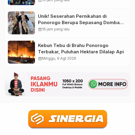
calendar_month
Unik! Seserahan Pernikahan di
Ponorogo Berupa Sepasang Domba
Merino
calendar_month
16 jam yang lalu
Kebun Tebu di Brahu Ponorogo
Terbakar, Puluhan Hektare Dilalap Api
calendar_month
Minggu, 9 Agt 2026