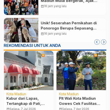
Madiun Mulai Bergerak, Ajak
Warga Pilah Sampah dari Rumah
calendar_month
16 jam yang lalu
Unik! Seserahan Pernikahan di
Ponorogo Berupa Sepasang
Domba Merino
calendar_month
16 jam yang lalu
REKOMENDASI UNTUK ANDA
Kota Madiun
Kota Madiun
Kabur dari Lapas,
Plt Wali Kota Madiun
Tertangkap di Pati,
Gowes Cek Fasilitas
Akhir Pelarian Napi
Umum, Pastikan
calendar_month
Selasa, 7 Jul 2026
calendar_month
Selasa, 7 Apr 2026