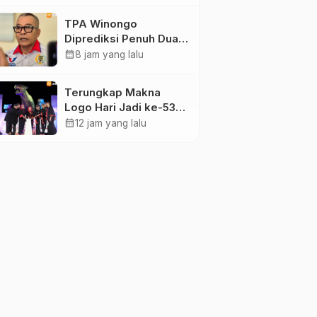
Maidi
TPA Winongo
Diprediksi Penuh Dua
Bulan Lagi, Ketua DPRD
calendar_month
8 jam yang lalu
Kota Madiun Desak
Pemkot Percepat
Terungkap Makna
Penanganan Sampah
Logo Hari Jadi ke-530
Ponorogo, Angka 530
calendar_month
12 jam yang lalu
Bertransformasi Jadi
Sekar Kinanthi