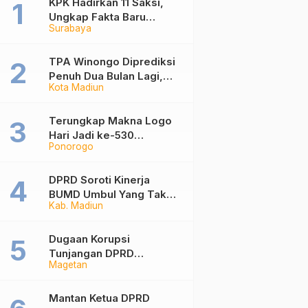
KPK Hadirkan 11 Saksi,
Ungkap Fakta Baru
Surabaya
Sidang Korupsi Wali Kota
Madiun Nonaktif Maidi
TPA Winongo Diprediksi
Penuh Dua Bulan Lagi,
Kota Madiun
Ketua DPRD Kota Madiun
Desak Pemkot Percepat
Penanganan Sampah
Terungkap Makna Logo
Hari Jadi ke-530
Ponorogo
Ponorogo, Angka 530
Bertransformasi Jadi
Sekar Kinanthi
DPRD Soroti Kinerja
BUMD Umbul Yang Tak
Kab. Madiun
Maksimal, Dinilai Belum
Mampu Hasilkan PAD
Dugaan Korupsi
Tunjangan DPRD
Magetan
Ponorogo Jadi Alarm,
Pengamat Minta Magetan
Perkuat Tata Kelola
Mantan Ketua DPRD