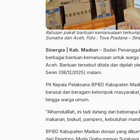
Ratusan paket bantuan kemanusiaan terkump
Sumatra dan Aceh, Foto : Tova Pradana – Sine
Sinergia | Kab. Madiun
– Badan Penanggu
berbagai bantuan kemanusiaan untuk warga 
Aceh. Bantuan tersebut ditata dan dipilah 
Senin (08/12/2025) malam.
Plt Kepala Pelaksana BPBD Kabupaten Madi
berasal dari beragam kelompok masyarakat, 
hingga warga umum.
“Alhamdulillah, ini tadi datang dari beber
makanan, biskuit, pampers, kebutuhan mandi
BPBD Kabupaten Madiun donasi yang dikump
dari Pendopo Muda Graha menuju Surabaya. S