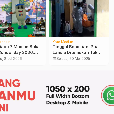
Madiun
Kota Madiun
Daop 7 Madiun Buka
Tinggal Sendirian, Pria
Schooliday 2026,
Lansia Ditemukan Tak
rkan Edukasi dan
Bernyawa di Kamar
calendar_month
u, 8 Jul 2026
Selasa, 20 Mei 2025
ran Selama Libur
Mandi
lah