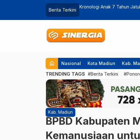
s RS Hermina Madiun, Polisi Cek CCTV
Soal Darus Salam, Pemdes Kr
Berita Terkini
…
home
Nasional
Kota Madiun
Kab. Ma
TRENDING TAGS
#Berita Terkini
#Ponor
Kab. Madiun
BPBD Kabupaten M
Kemanusiaan untu