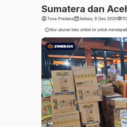
Sumatera dan Ace
account_circle
calendar_month
visibility
Tova Pradana
Selasa, 9 Des 2025
11
info
Atur ukuran teks artikel ini untuk mendap