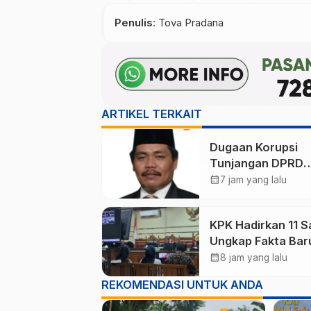
Penulis
: Tova Pradana
ARTIKEL TERKAIT
Dugaan Korupsi
Tunjangan DPRD
Ponorogo Jadi Al
calendar_month
7 jam yang lalu
Pengamat Minta
Magetan Perkuat 
KPK Hadirkan 11 S
Kelola Administras
Ungkap Fakta Bar
Sidang Korupsi Wa
calendar_month
8 jam yang lalu
Kota Madiun Nona
REKOMENDASI UNTUK ANDA
Maidi