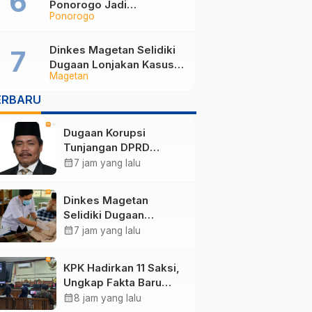
Administrasi
Ponorogo Jadi
Ponorogo
Tersangka, Punya Harta
Rp3,6 Miliar dan Utang
Rp1,4 Miliar
Dinkes Magetan Selidiki
Dugaan Lonjakan Kasus
Magetan
Diare di Lembeyan,
Lakukan Penyelidikan
ERBARU
Epidemiologi
Dugaan Korupsi
Tunjangan DPRD
Ponorogo Jadi Alarm,
calendar_month
7 jam yang lalu
Pengamat Minta
Magetan Perkuat Tata
Dinkes Magetan
Kelola Administrasi
Selidiki Dugaan
Lonjakan Kasus Diare
calendar_month
7 jam yang lalu
di Lembeyan, Lakukan
Penyelidikan
KPK Hadirkan 11 Saksi,
Epidemiologi
Ungkap Fakta Baru
Sidang Korupsi Wali
calendar_month
8 jam yang lalu
Kota Madiun Nonaktif