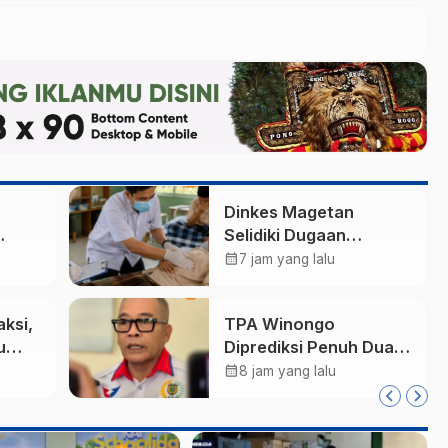
Dinkes Magetan
Selidiki Dugaan
arm,
Lonjakan Kasus Diare
calendar_month
7 jam yang lalu
di Lembeyan, Lakukan
Tata
Penyelidikan
aksi,
TPA Winongo
i
Epidemiologi
u
Diprediksi Penuh Dua
li
Bulan Lagi, Ketua DPRD
calendar_month
8 jam yang lalu
ktif
Kota Madiun Desak
Pemkot Percepat
Penanganan Sampah