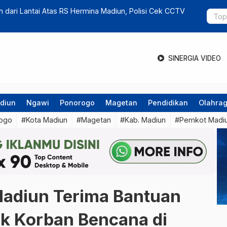
adinan : Layak Dibantu, Tapi Bukan Prioritas Utama
Warga Kare 
SINERGIA VIDEO
diun
Ngawi
Ponorogo
Magetan
Pendidikan
Olahra
ogo
#Kota Madiun
#Magetan
#Kab. Madiun
#Pemkot Madi
adiun Terima Bantuan
k Korban Bencana di