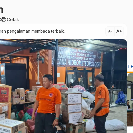
h
print
3
Cetak
text_increase
atkan pengalaman membaca terbaik.
text_decrease
T