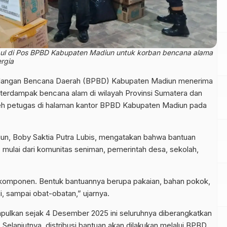
ul di Pos BPBD Kabupaten Madiun untuk korban bencana alama
rgia
langan Bencana Daerah (BPBD) Kabupaten Madiun menerima
terdampak bencana alam di wilayah Provinsi Sumatera dan
oleh petugas di halaman kantor BPBD Kabupaten Madiun pada
un, Boby Saktia Putra Lubis, mengatakan bahwa bantuan
mulai dari komunitas seniman, pemerintah desa, sekolah,
apa komponen. Bentuk bantuannya berupa pakaian, bahan pokok,
, sampai obat-obatan,” ujarnya.
ulkan sejak 4 Desember 2025 ini seluruhnya diberangkatkan
elanjutnya, distribusi bantuan akan dilakukan melalui BPBD