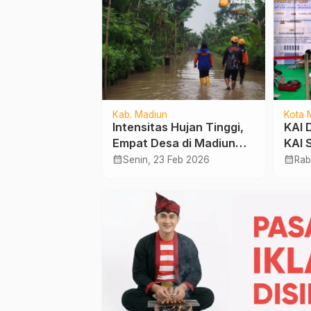
Kab. Madiun
Kota 
Puluhan Siswa
Intensitas Hujan Tinggi,
KAI 
ne Ngawi
Empat Desa di Madiun
KAI 
eracunan MBG
Terdampak Luapan
Hadi
calendar_month
calendar_month
t 2025
Senin, 23 Feb 2026
Rab
Sungai
Hibu
Seko