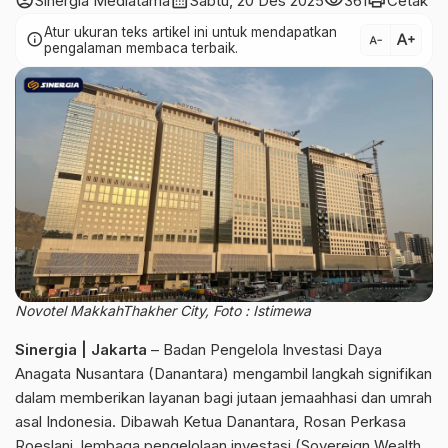
account_circle
calendar_month
visibility
print
Sinergia Mediatama
Sabtu, 20 Des 2025
361
Cetak
Atur ukuran teks artikel ini untuk mendapatkan
text_increase
info
text_decrease
pengalaman membaca terbaik.
Novotel MakkahThakher City, Foto : Istimewa
Sinergia | Jakarta
– Badan Pengelola Investasi Daya
Anagata Nusantara (Danantara) mengambil langkah signifikan
dalam memberikan layanan bagi jutaan jemaahhasi dan umrah
asal Indonesia. Dibawah Ketua Danantara, Rosan Perkasa
Roeslani, lembaga pengelolaan investasi (Sovereign Wealth