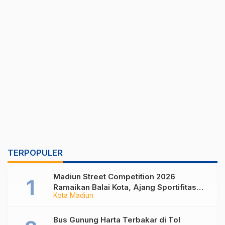
TERPOPULER
Madiun Street Competition 2026
Ramaikan Balai Kota, Ajang Sportifitas
Kota Madiun
Anak Muda dari Basket 3×3 hingga Mural
Bus Gunung Harta Terbakar di Tol