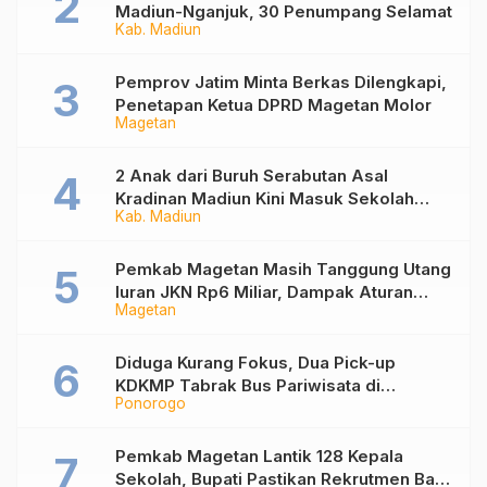
Madiun-Nganjuk, 30 Penumpang Selamat
Kab. Madiun
Pemprov Jatim Minta Berkas Dilengkapi,
Penetapan Ketua DPRD Magetan Molor
Magetan
2 Anak dari Buruh Serabutan Asal
Kradinan Madiun Kini Masuk Sekolah
Kab. Madiun
Rakyat
Pemkab Magetan Masih Tanggung Utang
Iuran JKN Rp6 Miliar, Dampak Aturan
Magetan
Berlaku Surut dan Tekanan Fiskal
Diduga Kurang Fokus, Dua Pick-up
KDKMP Tabrak Bus Pariwisata di
Ponorogo
Sukorejo Ponorogo
Pemkab Magetan Lantik 128 Kepala
Sekolah, Bupati Pastikan Rekrutmen Baru