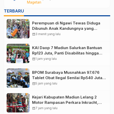
Magetan
Segera Dibuka untuk Isi Jabatan yang
Masih Kosong
TERBARU
Perempuan di Ngawi Tewas Diduga
Dibunuh Anak Kandungnya yang
mengalami gangguan kejiwaan
calendar_month
3 menit yang lalu
KAI Daop 7 Madiun Salurkan Bantuan
Rp123 Juta, Panti Disabilitas hingga
Reog Ponorogo Dapat Prioritas
calendar_month
1 jam yang lalu
BPOM Surabaya Musnahkan 97.676
Tablet Obat Ilegal Senilai Rp540 Juta,
Cegah Penyalahgunaan di Kalangan
calendar_month
5 jam yang lalu
Pelajar
Kejari Kabupaten Madiun Lelang 2
Motor Rampasan Perkara Inkracht,
Penawaran Dibuka 11 Agustus
calendar_month
7 jam yang lalu