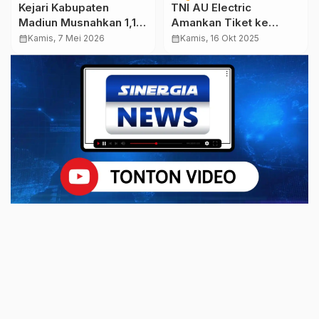
Kejari Kabupaten
TNI AU Electric
Madiun Musnahkan 1,1
Amankan Tiket ke
Kg Sabu, Tegaskan
Grand Final Livoli 2025
calendar_month
Kamis, 7 Mei 2026
calendar_month
Kamis, 16 Okt 2025
Komitmen Berantas
Setelah Tundukkan
Narkoba
Bank Jatim 3-2