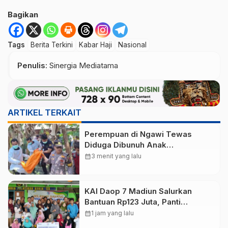
Bagikan
Tags
Berita Terkini
Kabar Haji
Nasional
Penulis
: Sinergia Mediatama
ARTIKEL TERKAIT
Perempuan di Ngawi Tewas
Diduga Dibunuh Anak
Kandungnya yang mengalami
calendar_month
3 menit yang lalu
gangguan kejiwaan
KAI Daop 7 Madiun Salurkan
Bantuan Rp123 Juta, Panti
Disabilitas hingga Reog Ponorogo
calendar_month
1 jam yang lalu
Dapat Prioritas