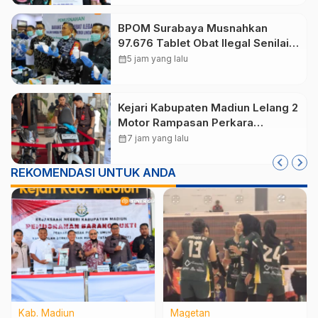
BPOM Surabaya Musnahkan
97.676 Tablet Obat Ilegal Senilai
Rp540 Juta, Cegah
calendar_month
5 jam yang lalu
Penyalahgunaan di Kalangan
Pelajar
Kejari Kabupaten Madiun Lelang 2
Motor Rampasan Perkara
Inkracht, Penawaran Dibuka 11
calendar_month
7 jam yang lalu
Agustus
REKOMENDASI UNTUK ANDA
Kab. Madiun
Magetan