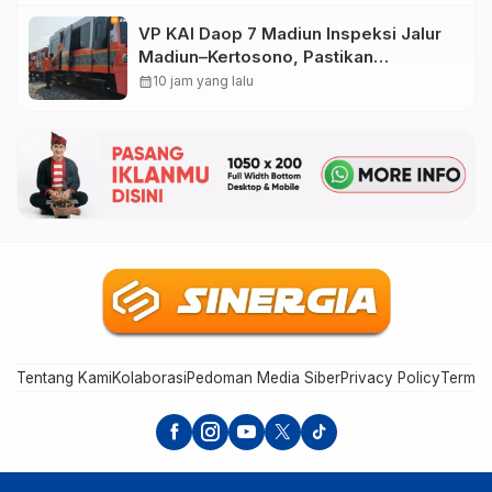
VP KAI Daop 7 Madiun Inspeksi Jalur
Madiun–Kertosono, Pastikan
Keselamatan Perjalanan Kereta Tetap
calendar_month
10 jam yang lalu
Optimal
Tentang Kami
Kolaborasi
Pedoman Media Siber
Privacy Policy
Terms 