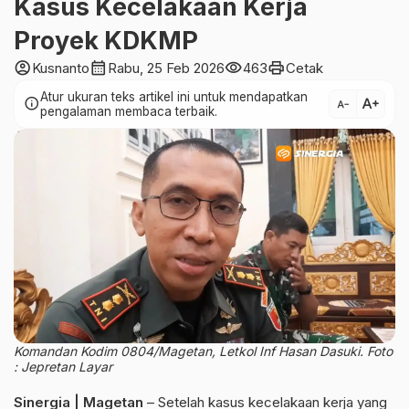
Kasus Kecelakaan Kerja
Proyek KDKMP
account_circle
calendar_month
visibility
print
Kusnanto
Rabu, 25 Feb 2026
463
Cetak
Atur ukuran teks artikel ini untuk mendapatkan
text_increase
info
text_decrease
pengalaman membaca terbaik.
Komandan Kodim 0804/Magetan, Letkol Inf Hasan Dasuki. Foto
: Jepretan Layar
Sinergia | Magetan
– Setelah kasus kecelakaan kerja yang