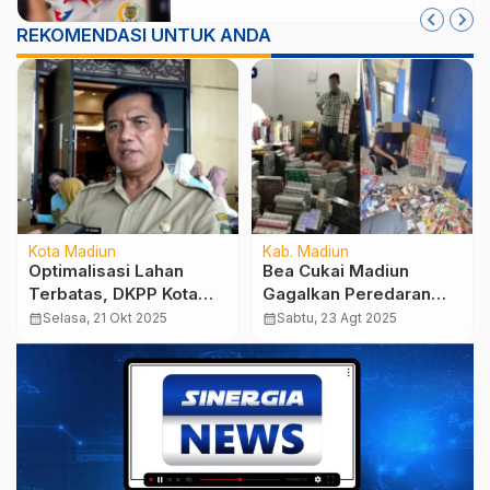
Penanganan Sampah
REKOMENDASI UNTUK ANDA
Kota Madiun
Kab. Madiun
Optimalisasi Lahan
Bea Cukai Madiun
Terbatas, DKPP Kota
Gagalkan Peredaran
Madiun Dorong
Rokok Ilegal, Kerugian
calendar_month
Selasa, 21 Okt 2025
calendar_month
Sabtu, 23 Agt 2025
Pertanian Terpadu
Negara Dicegah Rp. 141
Juta