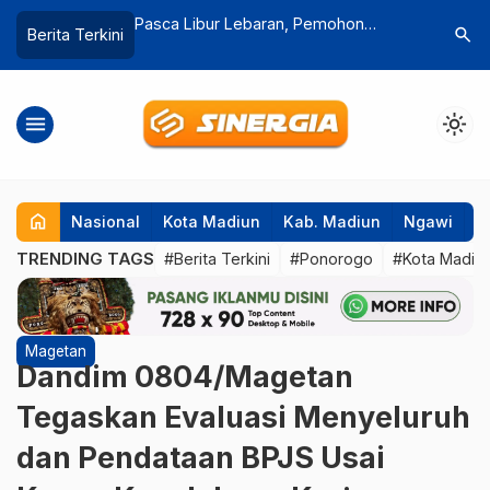
an, Pemohon
Mantan Kades Sukosari Madiun
Ratusan
search
Berita Terkini
ndukcapil
Divonis 2 Tahun, JPU Tegas Masih
Tempo M
Pikir Pikir
menu
light_mode
home
Nasional
Kota Madiun
Kab. Madiun
Ngawi
P
TRENDING TAGS
#Berita Terkini
#Ponorogo
#Kota Madiu
Magetan
Dandim 0804/Magetan
Tegaskan Evaluasi Menyeluruh
dan Pendataan BPJS Usai