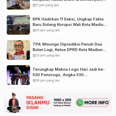
Lakukan Penyelidikan Epidemiologi
calendar_month
11 jam yang lalu
KPK Hadirkan 11 Saksi, Ungkap Fakta
Baru Sidang Korupsi Wali Kota Madiun
Nonaktif Maidi
calendar_month
13 jam yang lalu
TPA Winongo Diprediksi Penuh Dua
Bulan Lagi, Ketua DPRD Kota Madiun
Desak Pemkot Percepat Penanganan
calendar_month
13 jam yang lalu
Sampah
Terungkap Makna Logo Hari Jadi ke-
530 Ponorogo, Angka 530
Bertransformasi Jadi Sekar Kinanthi
calendar_month
16 jam yang lalu