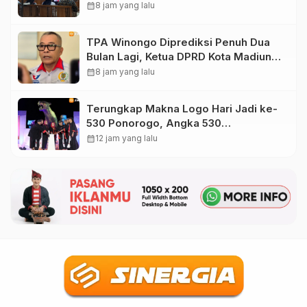
Nonaktif Maidi
calendar_month
8 jam yang lalu
TPA Winongo Diprediksi Penuh Dua
Bulan Lagi, Ketua DPRD Kota Madiun
Desak Pemkot Percepat Penanganan
calendar_month
8 jam yang lalu
Sampah
Terungkap Makna Logo Hari Jadi ke-
530 Ponorogo, Angka 530
Bertransformasi Jadi Sekar Kinanthi
calendar_month
12 jam yang lalu