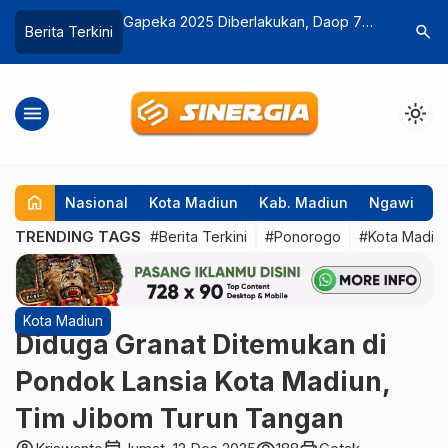
erlakukan, Daop 7
HGN 2025, Bupati Madiun Dorong
Pro K
search
Berita Terkini
erjalanan KA
Guru Lebih Adaptif Hadapi Era Digital
Muncu
dan Tantangan Sosial Baru
Raya
menu
light_mode
home
Nasional
Kota Madiun
Kab. Madiun
Ngawi
P
TRENDING TAGS
#Berita Terkini
#Ponorogo
#Kota Madiu
Kota Madiun
Diduga Granat Ditemukan di
Pondok Lansia Kota Madiun,
Tim Jibom Turun Tangan