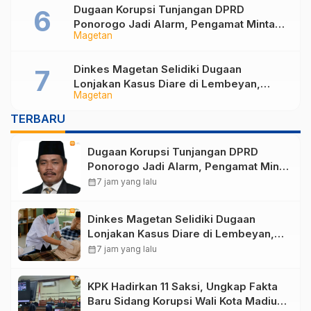
Dugaan Korupsi Tunjangan DPRD
Ponorogo Jadi Alarm, Pengamat Minta
Magetan
Magetan Perkuat Tata Kelola
Administrasi
Dinkes Magetan Selidiki Dugaan
Lonjakan Kasus Diare di Lembeyan,
Magetan
Lakukan Penyelidikan Epidemiologi
TERBARU
Dugaan Korupsi Tunjangan DPRD
Ponorogo Jadi Alarm, Pengamat Minta
Magetan Perkuat Tata Kelola
calendar_month
7 jam yang lalu
Administrasi
Dinkes Magetan Selidiki Dugaan
Lonjakan Kasus Diare di Lembeyan,
Lakukan Penyelidikan Epidemiologi
calendar_month
7 jam yang lalu
KPK Hadirkan 11 Saksi, Ungkap Fakta
Baru Sidang Korupsi Wali Kota Madiun