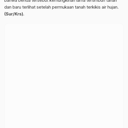
bahwa benda tersebut kemungkinan lama tertimbun tanah
dan baru terlihat setelah permukaan tanah terkikis air hujan.
(Sur/Krs).