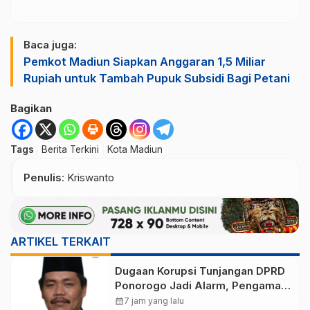
Baca juga:
Pemkot Madiun Siapkan Anggaran 1,5 Miliar
Rupiah untuk Tambah Pupuk Subsidi Bagi Petani
Bagikan
Tags
Berita Terkini
Kota Madiun
Penulis
: Kriswanto
ARTIKEL TERKAIT
Dugaan Korupsi Tunjangan DPRD
Ponorogo Jadi Alarm, Pengamat
Minta Magetan Perkuat Tata
calendar_month
7 jam yang lalu