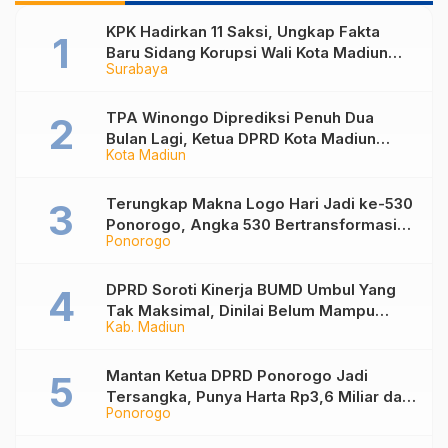
KPK Hadirkan 11 Saksi, Ungkap Fakta
Baru Sidang Korupsi Wali Kota Madiun
Surabaya
Nonaktif Maidi
TPA Winongo Diprediksi Penuh Dua
Bulan Lagi, Ketua DPRD Kota Madiun
Kota Madiun
Desak Pemkot Percepat Penanganan
Sampah
Terungkap Makna Logo Hari Jadi ke-530
Ponorogo, Angka 530 Bertransformasi
Ponorogo
Jadi Sekar Kinanthi
DPRD Soroti Kinerja BUMD Umbul Yang
Tak Maksimal, Dinilai Belum Mampu
Kab. Madiun
Hasilkan PAD
Mantan Ketua DPRD Ponorogo Jadi
Tersangka, Punya Harta Rp3,6 Miliar dan
Ponorogo
Utang Rp1,4 Miliar