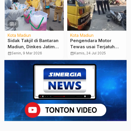
photo_camera
2
Kota Madiun
Kota Madiun
Sidak Takjil di Bantaran
Pengendara Motor
Madiun, Dinkes Jatim
Tewas usai Terjatuh
Uji 10 Sampel Makanan
dan Terlindas Truk
calendar_month
Senin, 9 Mar 2026
calendar_month
Kamis, 24 Jul 2025
dan Temukan Penjualan
Dump
Ciki Bull