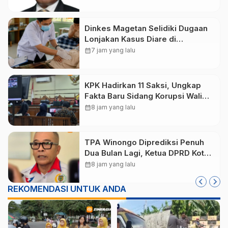
Kelola Administrasi
Dinkes Magetan Selidiki Dugaan
Lonjakan Kasus Diare di
Lembeyan, Lakukan Penyelidikan
calendar_month
7 jam yang lalu
Epidemiologi
KPK Hadirkan 11 Saksi, Ungkap
Fakta Baru Sidang Korupsi Wali
Kota Madiun Nonaktif Maidi
calendar_month
8 jam yang lalu
TPA Winongo Diprediksi Penuh
Dua Bulan Lagi, Ketua DPRD Kota
Madiun Desak Pemkot Percepat
calendar_month
8 jam yang lalu
Penanganan Sampah
REKOMENDASI UNTUK ANDA