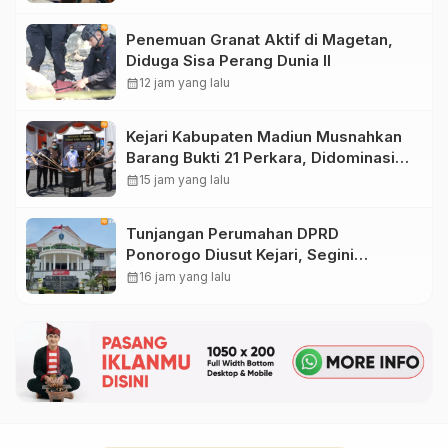
Penanganan Cepat
Penemuan Granat Aktif di Magetan,
Diduga Sisa Perang Dunia II
calendar_month
12 jam yang lalu
Kejari Kabupaten Madiun Musnahkan
Barang Bukti 21 Perkara, Didominasi
Kasus Narkotika
calendar_month
15 jam yang lalu
Tunjangan Perumahan DPRD
Ponorogo Diusut Kejari, Segini
Besaran yang Diterima Anggota
calendar_month
16 jam yang lalu
Dewan