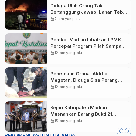
Diduga Ulah Orang Tak
Bertanggung Jawab, Lahan Tebu
Seluas 2 Hektare di Plunturan
calendar_month
7 jam yang lalu
Ponorogo Terbakar
Pemkot Madiun Libatkan LPMK
Percepat Program Pilah Sampah
dari Rumah, TPA Winongo Butuh
calendar_month
12 jam yang lalu
Penanganan Cepat
Penemuan Granat Aktif di
Magetan, Diduga Sisa Perang
Dunia II
calendar_month
12 jam yang lalu
Kejari Kabupaten Madiun
Musnahkan Barang Bukti 21
Perkara, Didominasi Kasus
calendar_month
15 jam yang lalu
Narkotika
REKOMENDASI UNTUK ANDA