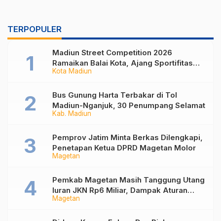
TERPOPULER
Madiun Street Competition 2026
Ramaikan Balai Kota, Ajang Sportifitas
Kota Madiun
Anak Muda dari Basket 3×3 hingga Mural
Bus Gunung Harta Terbakar di Tol
Madiun-Nganjuk, 30 Penumpang Selamat
Kab. Madiun
Pemprov Jatim Minta Berkas Dilengkapi,
Penetapan Ketua DPRD Magetan Molor
Magetan
Pemkab Magetan Masih Tanggung Utang
Iuran JKN Rp6 Miliar, Dampak Aturan
Magetan
Berlaku Surut dan Tekanan Fiskal