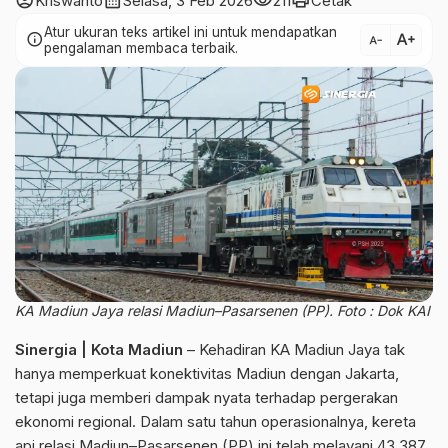
account_circle
calendar_month
visibility
print
Kriswanto
Selasa, 3 Feb 2026
211
Cetak
Atur ukuran teks artikel ini untuk mendapatkan
text_increase
info
text_decrease
pengalaman membaca terbaik.
KA Madiun Jaya relasi Madiun–Pasarsenen (PP). Foto : Dok KAI
Sinergia | Kota Madiun
– Kehadiran KA Madiun Jaya tak
hanya memperkuat konektivitas Madiun dengan Jakarta,
tetapi juga memberi dampak nyata terhadap pergerakan
ekonomi regional. Dalam satu tahun operasionalnya, kereta
api relasi Madiun–Pasarsenen (PP) ini telah melayani 43.387