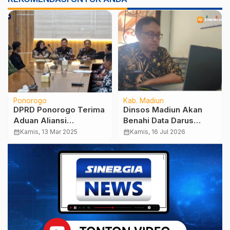
Ponorogo
Kab. Madiun
DPRD Ponorogo Terima
Dinsos Madiun Akan
Aduan Aliansi
Benahi Data Darus
Masyarakat Sadar
Salam, Warga Miskin
calendar_month
Kamis, 13 Mar 2025
calendar_month
Kamis, 16 Jul 2026
Hukum Terkait Koperasi
yang Terganjal ‘Desil
DMS
Tinggi’