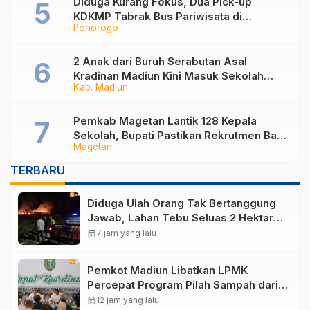
Diduga Kurang Fokus, Dua Pick-up
KDKMP Tabrak Bus Pariwisata di
Ponorogo
Sukorejo Ponorogo
2 Anak dari Buruh Serabutan Asal
Kradinan Madiun Kini Masuk Sekolah
Kab. Madiun
Rakyat
Pemkab Magetan Lantik 128 Kepala
Sekolah, Bupati Pastikan Rekrutmen Baru
Magetan
Segera Dibuka untuk Isi Jabatan yang
Masih Kosong
TERBARU
Diduga Ulah Orang Tak Bertanggung
Jawab, Lahan Tebu Seluas 2 Hektare
di Plunturan Ponorogo Terbakar
calendar_month
7 jam yang lalu
Pemkot Madiun Libatkan LPMK
Percepat Program Pilah Sampah dari
Rumah, TPA Winongo Butuh
calendar_month
12 jam yang lalu