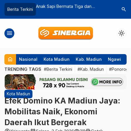
Anak Sapi Bermata Tiga dan
Pesilat Madiun Deklarasi
search
Berita Terkini
Bermocong Dua Lahir di Magetan Bikin
Bangsa, Polri dan Pemeri
Heboh
Tekankan Pentingnya Kon
menu
light_mode
home
Nasional
Kota Madiun
Kab. Madiun
Ngawi
P
TRENDING TAGS
#Berita Terkini
#Kab. Madiun
#Ponorog
Kota Madiun
Efek Domino KA Madiun Jaya:
Mobilitas Naik, Ekonomi
Daerah Ikut Bergerak