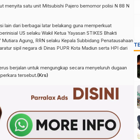
urut menyita satu unit Mitsubishi Pajero bernomor polisi N 88 N
i lain dari berbagai latar belakang guna memperkuat
erinisial US selaku Wakil Ketua Yayasan STIKES Bhakti
V Mutiara Agung, RRN selaku Kepala Subbidang Penatausahaan
T
atur sipil negara di Dinas PUPR Kota Madiun serta HPI dari
erus berjalan untuk mengungkap secara menyeluruh dugaan
perkara tersebut.
(Krs)