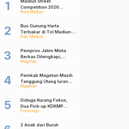
Madiun Street
Competition 2026
Kota Madiun
Ramaikan Balai Kota,
Ajang Sportifitas Anak
Muda dari Basket 3×3
Bus Gunung Harta
hingga Mural
Terbakar di Tol Madiun-
Kab. Madiun
Nganjuk, 30 Penumpang
Selamat
Pemprov Jatim Minta
Berkas Dilengkapi,
Magetan
Penetapan Ketua DPRD
Magetan Molor
Pemkab Magetan Masih
Tanggung Utang Iuran
Magetan
JKN Rp6 Miliar, Dampak
Aturan Berlaku Surut dan
Tekanan Fiskal
Diduga Kurang Fokus,
Dua Pick-up KDKMP
Ponorogo
Tabrak Bus Pariwisata di
Sukorejo Ponorogo
2 Anak dari Buruh