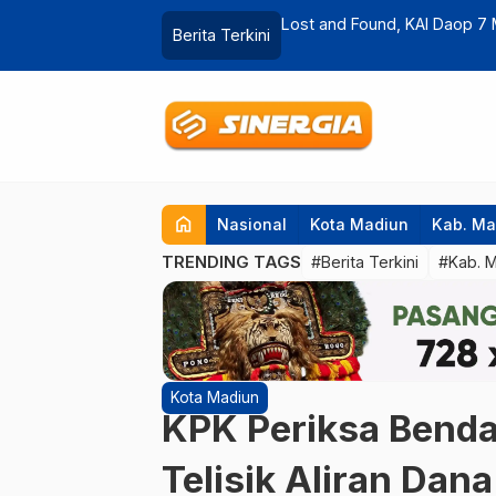
n 28 Barang Penumpang Selama
Siswa Mulai Pulih, Dugaan 
Berita Terkini
…
home
Nasional
Kota Madiun
Kab. Ma
TRENDING TAGS
#Berita Terkini
#Kab. 
Kota Madiun
KPK Periksa Benda
Telisik Aliran Da