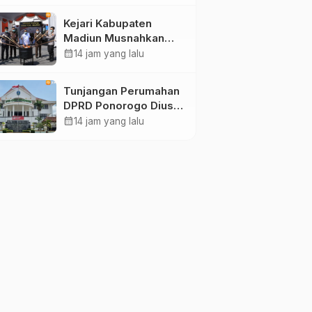
Kejari Kabupaten
Madiun Musnahkan
Barang Bukti 21
calendar_month
14 jam yang lalu
Perkara, Didominasi
Kasus Narkotika
Tunjangan Perumahan
DPRD Ponorogo Diusut
Kejari, Segini Besaran
calendar_month
14 jam yang lalu
yang Diterima Anggota
Dewan