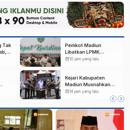
g Tak
Pemkot Madiun
ab,
Libatkan LPMK
s 2
Percepat Program
calendar_month
10 jam yang lalu
ran
Pilah Sampah dari
ar
Rumah, TPA Winongo
Kejari Kabupaten
Butuh Penanganan
Madiun Musnahkan
Cepat
ng
Barang Bukti 21
calendar_month
14 jam yang lalu
Perkara, Didominasi
Kasus Narkotika