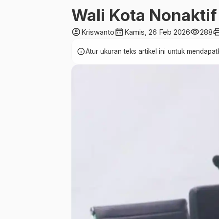
Wali Kota Nonaktif
account_circle
calendar_month
visibility
pri
Kriswanto
Kamis, 26 Feb 2026
288
info
Atur ukuran teks artikel ini untuk mendap