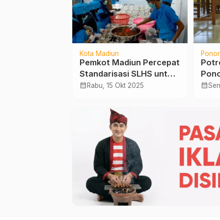
Kota Madiun
Pono
atangan,
Pemkot Madiun Percepat
Potr
 Kota Madiun
Standarisasi SLHS untuk
Pono
ng Pohon
Seluruh SPPG
Tersi
calendar_month
calendar_month
Feb 2025
Rabu, 15 Okt 2025
Sen
mdin Wabup
dan 