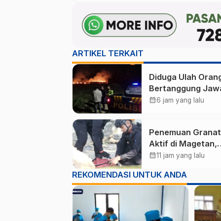
ARTIKEL TERKAIT
Diduga Ulah Oran
Bertanggung Jaw
Lahan Tebu Selua
calendar_month
6 jam yang lalu
Hektare di Pluntu
Ponorogo Terbak
Penemuan Granat
Aktif di Magetan,
Diduga Sisa Pera
calendar_month
11 jam yang lalu
Dunia II
REKOMENDASI UNTUK ANDA