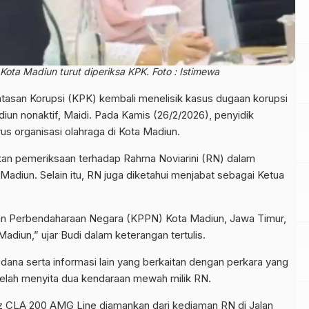
ota Madiun turut diperiksa KPK. Foto : Istimewa
asan Korupsi (KPK) kembali menelisik kasus dugaan korupsi
un nonaktif, Maidi. Pada Kamis (26/2/2026), penyidik
s organisasi olahraga di Kota Madiun.
kan pemeriksaan terhadap Rahma Noviarini (RN) dalam
adiun. Selain itu, RN juga diketahui menjabat sebagai Ketua
an Perbendaharaan Negara (KPPN) Kota Madiun, Jawa Timur,
diun,” ujar Budi dalam keterangan tertulis.
dana serta informasi lain yang berkaitan dengan perkara yang
telah menyita dua kendaraan mewah milik RN.
z CLA 200 AMG Line diamankan dari kediaman RN di Jalan