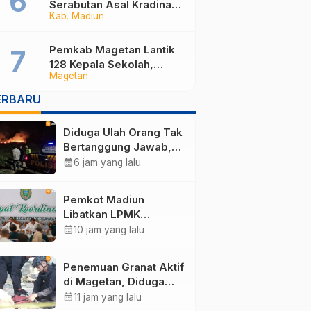
Serabutan Asal Kradinan
Kab. Madiun
Madiun Kini Masuk
Sekolah Rakyat
Pemkab Magetan Lantik
128 Kepala Sekolah,
Magetan
Bupati Pastikan
Rekrutmen Baru Segera
ERBARU
Dibuka untuk Isi Jabatan
yang Masih Kosong
Diduga Ulah Orang Tak
Bertanggung Jawab,
Lahan Tebu Seluas 2
calendar_month
6 jam yang lalu
Hektare di Plunturan
Ponorogo Terbakar
Pemkot Madiun
Libatkan LPMK
Percepat Program
calendar_month
10 jam yang lalu
Pilah Sampah dari
Rumah, TPA Winongo
Penemuan Granat Aktif
Butuh Penanganan
di Magetan, Diduga
Cepat
Sisa Perang Dunia II
calendar_month
11 jam yang lalu