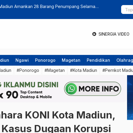
Keracunan MBG di Ngawi Sisakan Trauma Orang Tua
Balita 1,5 
SINERGIA VIDEO
diun
Ngawi
Ponorogo
Magetan
Pendidikan
Olahra
Madiun
#Ponorogo
#Magetan
#Kota Madiun
#Pemkot Madi
hara KONI Kota Madiun,
na Kasus Dugaan Korupsi