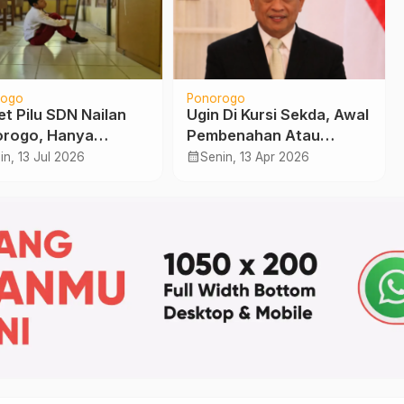
rogo
Ponorogo
et Pilu SDN Nailan
Ugin Di Kursi Sekda, Awal
rogo, Hanya
Pembenahan Atau
sa 13 Siswa, Kelas 1
Sekedar Transisi?
calendar_month
in, 13 Jul 2026
Senin, 13 Apr 2026
2 Tanpa Murid