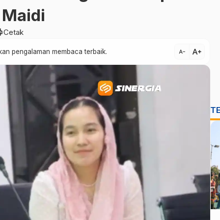
 Maidi
nt
Cetak
text_increase
atkan pengalaman membaca terbaik.
text_decrease
T