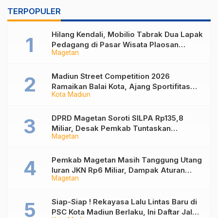
TERPOPULER
Hilang Kendali, Mobilio Tabrak Dua Lapak
Pedagang di Pasar Wisata Plaosan
Magetan
Magetan
Madiun Street Competition 2026
Ramaikan Balai Kota, Ajang Sportifitas
Kota Madiun
Anak Muda dari Basket 3×3 hingga Mural
DPRD Magetan Soroti SILPA Rp135,8
Miliar, Desak Pemkab Tuntaskan
Magetan
Kelebihan Bayar Proyek
Pemkab Magetan Masih Tanggung Utang
Iuran JKN Rp6 Miliar, Dampak Aturan
Magetan
Berlaku Surut dan Tekanan Fiskal
Siap-Siap ! Rekayasa Lalu Lintas Baru di
PSC Kota Madiun Berlaku, Ini Daftar Jalan