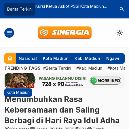
t PSSI Kota Madiun
Ada-ada Saja Tingkah Bocil Ini, Jarinya
Disap
search
Berita Terkini
ersiapan Liga
Terjepit Kursi, Damkar Evakuasi
Rumah
ndat
menu
light_mode
home
Nasional
Kota Madiun
Kab. Madiun
Ngawi
P
TRENDING TAGS
#Berita Terkini
#Kab. Madiun
#Kota Mad
Kota Madiun
Menumbuhkan Rasa
Kebersamaan dan Saling
Berbagi di Hari Raya Idul Adha