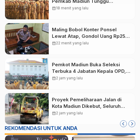
Pemkab Madiun Tunggu
Persetujuan Kemendagri
calendar_month
18 menit yang lalu
Maling Bobol Konter Ponsel
Lewat Atap, Gondol Uang Rp25
Juta dan Empat HP di Ponorogo
calendar_month
22 menit yang lalu
Pemkot Madiun Buka Seleksi
Terbuka 4 Jabatan Kepala OPD,
Pendaftaran Dibuka hingga 16
calendar_month
2 jam yang lalu
Agustus 2026
Proyek Pemeliharaan Jalan di
Kota Madiun Dikebut, Seluruh
Paket Pekerjaan Lampaui Target
calendar_month
2 jam yang lalu
REKOMENDASI UNTUK ANDA