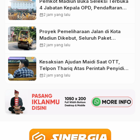
Pemkot Madiun Buka Seleksi Terbuka
4 Jabatan Kepala OPD, Pendaftaran
Dibuka hingga 16 Agustus 2026
calendar_month
2 jam yang lalu
Proyek Pemeliharaan Jalan di Kota
Madiun Dikebut, Seluruh Paket
Pekerjaan Lampaui Target
calendar_month
2 jam yang lalu
Kesaksian Ajudan Maidi Saat OTT,
Telpon Thariq Atas Perintah Penyidik
KPK, Wali Kota Madiun Nonaktif
calendar_month
2 jam yang lalu
Sedang Olahraga