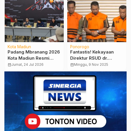
Kota Madiun
Ponorogo
Padang Mbranang 2026
Fantastis! Kekayaan
Kota Madiun Resmi
Direktur RSUD dr.
Digelar, Festival Video
Harjono Ponorogo
calendar_month
Jumat, 24 Jul 2026
calendar_month
Minggu, 9 Nov 2025
Mapping Internasional
Capai Rp14,5 Miliar
Dongkrak Ekonomi
Kreatif