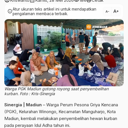
account_circle
calendar_month
visibility
print
Kriswanto
Kamis, 28 Mei 2026
184
Cetak
Atur ukuran teks artikel ini untuk mendapatkan
text_increase
info
text_decrease
pengalaman membaca terbaik.
Warga PGK Madiun gotong royong saat penyembelihan
kurban. Foto : Kris-Sinergia
Sinergia | Madiun
– Warga Perum Pesona Griya Kencana
(PGK), Kelurahan Winongo, Kecamatan Manguharjo, Kota
Madiun, kembali melakukan penyembelihan hewan kurban
pada perayaan Idul Adha tahun ini.