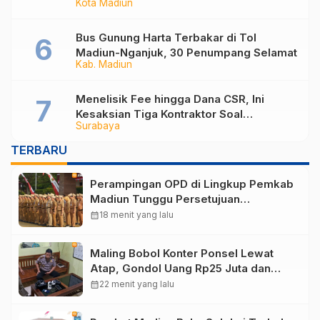
Kota Madiun
yang Berubah
Bus Gunung Harta Terbakar di Tol
Madiun-Nganjuk, 30 Penumpang Selamat
Kab. Madiun
Menelisik Fee hingga Dana CSR, Ini
Kesaksian Tiga Kontraktor Soal
Surabaya
Mekanisme Proyek di DPUPR Kota
Madiun
TERBARU
Perampingan OPD di Lingkup Pemkab
Madiun Tunggu Persetujuan
Kemendagri
calendar_month
18 menit yang lalu
Maling Bobol Konter Ponsel Lewat
Atap, Gondol Uang Rp25 Juta dan
Empat HP di Ponorogo
calendar_month
22 menit yang lalu