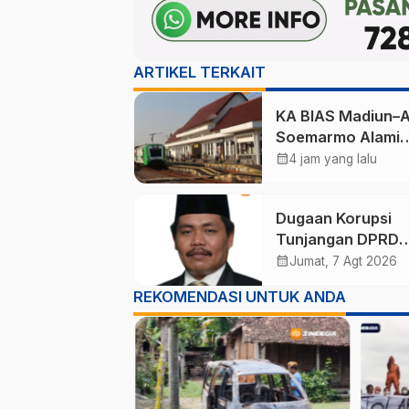
ARTIKEL TERKAIT
KA BIAS Madiun–A
Soemarmo Alami
Gangguan, 5 KA Ik
calendar_month
4 jam yang lalu
Terdampak
Dugaan Korupsi
Tunjangan DPRD
Ponorogo Jadi Al
calendar_month
Jumat, 7 Agt 2026
Pengamat Minta
REKOMENDASI UNTUK ANDA
Magetan Perkuat 
Kelola Administras