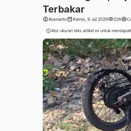
Terbakar
account_circle
calendar_month
visibility
print
Kusnanto
Kamis, 9 Jul 2026
226
C
info
Atur ukuran teks artikel ini untuk mendap