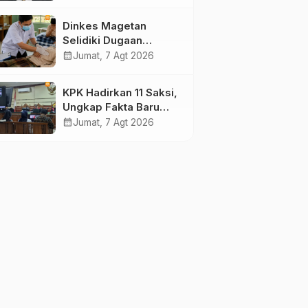
Pengamat Minta
Magetan Perkuat Tata
Dinkes Magetan
Kelola Administrasi
Selidiki Dugaan
Lonjakan Kasus Diare
calendar_month
Jumat, 7 Agt 2026
di Lembeyan, Lakukan
Penyelidikan
KPK Hadirkan 11 Saksi,
Epidemiologi
Ungkap Fakta Baru
Sidang Korupsi Wali
calendar_month
Jumat, 7 Agt 2026
Kota Madiun Nonaktif
Maidi