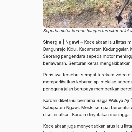
Sepeda motor korban hangus terbakar di lokasi
Sinergia | Ngawi
– Kecelakaan lalu lintas m
Bangunrejo Kidul, Kecamatan Kedunggalar, K
Seorang pengendara sepeda motor meninggal 
berlawanan. Benturan keras mengakibatkan s
Peristiwa tersebut sempat terekam video ol
memperlihatkan kobaran api melalap sepeda
pengguna jalan berupaya memberikan perto
Korban diketahui bernama Bagja Waluya Aj
Kabupaten Ngawi. Meski sempat berusaha di
diselamatkan. Korban dinyatakan meninggal d
Kecelakaan juga menyebabkan arus lalu lint