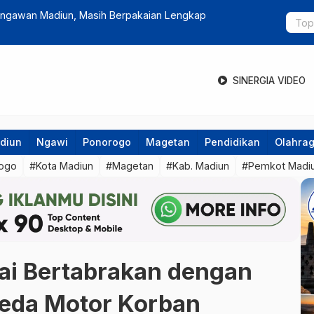
ti SILPA dan Dorong Optimalisasi PAD 2025
TKA Susula
dan Sistem
SINERGIA VIDEO
diun
Ngawi
Ponorogo
Magetan
Pendidikan
Olahra
ogo
#Kota Madiun
#Magetan
#Kab. Madiun
#Pemkot Madi
ai Bertabrakan dengan
peda Motor Korban