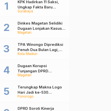
KPK Hadirkan 11 Saksi,
Ungkap Fakta Baru
Surabaya
Sidang Korupsi Wali Kota
Madiun Nonaktif Maidi
Dinkes Magetan Selidiki
Dugaan Lonjakan Kasus
Magetan
Diare di Lembeyan,
Lakukan Penyelidikan
Epidemiologi
TPA Winongo Diprediksi
Penuh Dua Bulan Lagi,
Kota Madiun
Ketua DPRD Kota Madiun
Desak Pemkot Percepat
Penanganan Sampah
Dugaan Korupsi
Tunjangan DPRD
Magetan
Ponorogo Jadi Alarm,
Pengamat Minta Magetan
Perkuat Tata Kelola
Terungkap Makna Logo
Administrasi
Hari Jadi ke-530
Ponorogo
Ponorogo, Angka 530
Bertransformasi Jadi
Sekar Kinanthi
DPRD Soroti Kinerja