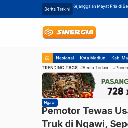
 Masih Berpakaian Lengkap
DPRD Kabupaten Madiun Soro
Berita Terkini
home
Nasional
Kota Madiun
Kab. Ma
TRENDING TAGS
#Berita Terkini
#Ponor
Ngawi
Pemotor Tewas Us
Truk di Ngawi, Se