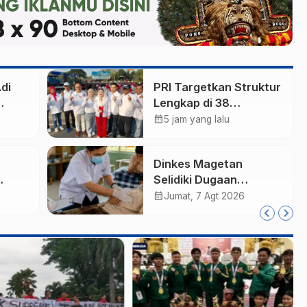
di
PRI Targetkan Struktur
Lengkap di 38
ut
Kabupaten/Kota Jatim
calendar_month
5 jam yang lalu
dan 75 Kursi DPR RI
pada Pemilu 2029
Dinkes Magetan
Selidiki Dugaan
arm,
Lonjakan Kasus Diare
calendar_month
Jumat, 7 Agt 2026
di Lembeyan, Lakukan
Tata
Penyelidikan
i
Epidemiologi