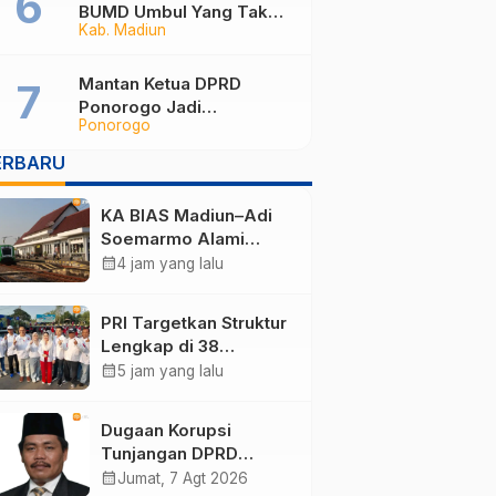
BUMD Umbul Yang Tak
Kab. Madiun
Maksimal, Dinilai Belum
Mampu Hasilkan PAD
Mantan Ketua DPRD
Ponorogo Jadi
Ponorogo
Tersangka, Punya Harta
Rp3,6 Miliar dan Utang
ERBARU
Rp1,4 Miliar
KA BIAS Madiun–Adi
Soemarmo Alami
Gangguan, 5 KA Ikut
calendar_month
4 jam yang lalu
Terdampak
PRI Targetkan Struktur
Lengkap di 38
Kabupaten/Kota Jatim
calendar_month
5 jam yang lalu
dan 75 Kursi DPR RI
pada Pemilu 2029
Dugaan Korupsi
Tunjangan DPRD
Ponorogo Jadi Alarm,
calendar_month
Jumat, 7 Agt 2026