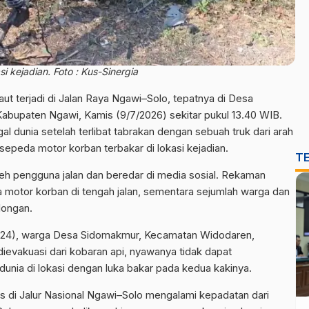
 kejadian. Foto : Kus-Sinergia
aut terjadi di Jalan Raya Ngawi–Solo, tepatnya di Desa
abupaten Ngawi, Kamis (9/7/2026) sekitar pukul 13.40 WIB.
dunia setelah terlibat tabrakan dengan sebuah truk dari arah
epeda motor korban terbakar di lokasi kejadian.
T
eh pengguna jalan dan beredar di media sosial. Rekaman
 motor korban di tengah jalan, sementara sejumlah warga dan
longan.
i (24), warga Desa Sidomakmur, Kecamatan Widodaren,
evakuasi dari kobaran api, nyawanya tidak dapat
unia di lokasi dengan luka bakar pada kedua kakinya.
as di Jalur Nasional Ngawi–Solo mengalami kepadatan dari