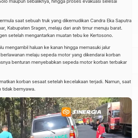
 Solo maupun sebaliknya, hingga proses evakuasi selesai
ermula saat sebuah truk yang dikemudikan Candra Eka Saputra
r, Kabupaten Sragen, melaju dari arah timur menuju barat.
Sragen setelah mengantarkan muatan tebu ke Kertosono.
rlalu mengambil haluan ke kanan hingga memasuki jalur
h berlawanan melaju sepeda motor yang dikendarai korban
Kerasnya benturan menyebabkan sepeda motor korban terbakar
tkan korban sesaat setelah kecelakaan terjadi. Namun, saat
h tidak bernyawa.