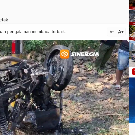
etak
text_increase
atkan pengalaman membaca terbaik.
text_decrease