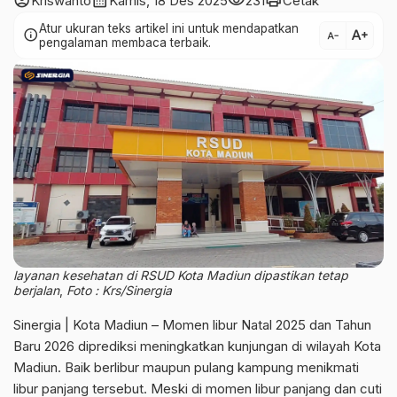
account_circle
calendar_month
visibility
print
Kriswanto
Kamis, 18 Des 2025
231
Cetak
Atur ukuran teks artikel ini untuk mendapatkan
text_increase
info
text_decrease
pengalaman membaca terbaik.
layanan kesehatan di RSUD Kota Madiun dipastikan tetap
berjalan
,
Foto : Krs/Sinergia
Sinergia | Kota Madiun – Momen libur Natal 2025 dan Tahun
Baru 2026 diprediksi meningkatkan kunjungan di wilayah Kota
Madiun. Baik berlibur maupun pulang kampung menikmati
libur panjang tersebut. Meski di momen libur panjang dan cuti