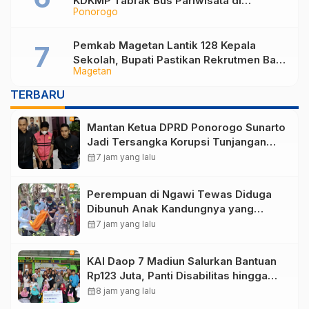
KDKMP Tabrak Bus Pariwisata di
Ponorogo
Sukorejo Ponorogo
Pemkab Magetan Lantik 128 Kepala
Sekolah, Bupati Pastikan Rekrutmen Baru
Magetan
Segera Dibuka untuk Isi Jabatan yang
Masih Kosong
TERBARU
Mantan Ketua DPRD Ponorogo Sunarto
Jadi Tersangka Korupsi Tunjangan
Perumahan
calendar_month
7 jam yang lalu
Perempuan di Ngawi Tewas Diduga
Dibunuh Anak Kandungnya yang
mengalami gangguan kejiwaan
calendar_month
7 jam yang lalu
KAI Daop 7 Madiun Salurkan Bantuan
Rp123 Juta, Panti Disabilitas hingga
Reog Ponorogo Dapat Prioritas
calendar_month
8 jam yang lalu