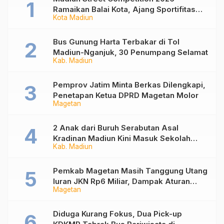
Ramaikan Balai Kota, Ajang Sportifitas
Kota Madiun
Anak Muda dari Basket 3×3 hingga Mural
Bus Gunung Harta Terbakar di Tol
Madiun-Nganjuk, 30 Penumpang Selamat
Kab. Madiun
Pemprov Jatim Minta Berkas Dilengkapi,
Penetapan Ketua DPRD Magetan Molor
Magetan
2 Anak dari Buruh Serabutan Asal
Kradinan Madiun Kini Masuk Sekolah
Kab. Madiun
Rakyat
Pemkab Magetan Masih Tanggung Utang
Iuran JKN Rp6 Miliar, Dampak Aturan
Magetan
Berlaku Surut dan Tekanan Fiskal
Diduga Kurang Fokus, Dua Pick-up