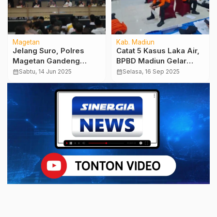
Magetan
Kab. Madiun
Jelang Suro, Polres
Catat 5 Kasus Laka Air,
Magetan Gandeng
BPBD Madiun Gelar
Perguruan Silat
Pelatihan Water Rescue
calendar_month
Sabtu, 14 Jun 2025
calendar_month
Selasa, 16 Sep 2025
Wujudkan Keamanan
Bersama