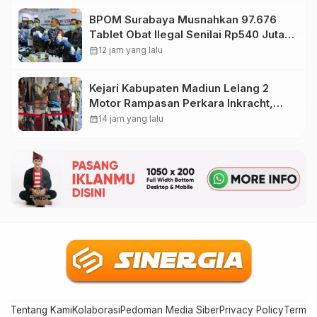
BPOM Surabaya Musnahkan 97.676
Tablet Obat Ilegal Senilai Rp540 Juta,
Cegah Penyalahgunaan di Kalangan
calendar_month
12 jam yang lalu
Pelajar
Kejari Kabupaten Madiun Lelang 2
Motor Rampasan Perkara Inkracht,
Penawaran Dibuka 11 Agustus
calendar_month
14 jam yang lalu
Tentang Kami
Kolaborasi
Pedoman Media Siber
Privacy Policy
Terms 