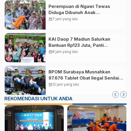
Perempuan di Ngawi Tewas
Diduga Dibunuh Anak
Kandungnya yang mengalami
calendar_month
7 jam yang lalu
gangguan kejiwaan
KAI Daop 7 Madiun Salurkan
Bantuan Rp123 Juta, Panti
Disabilitas hingga Reog Ponorogo
calendar_month
8 jam yang lalu
Dapat Prioritas
BPOM Surabaya Musnahkan
97.676 Tablet Obat Ilegal Senilai
Rp540 Juta, Cegah
calendar_month
12 jam yang lalu
Penyalahgunaan di Kalangan
Pelajar
REKOMENDASI UNTUK ANDA