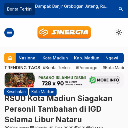
ak Banjir Grobogan Jateng, Rute
Duduk Di Tanah, Bupati Madiun
search
Berita Terkini
Surabaya – Jakarta PP Dialihkan
Bersama 16 Bupati, 9 Walikota Se
Indonesia Menjalani Lemhanas
menu
light_mode
home
Nasional
Kota Madiun
Kab. Madiun
Ngawi
P
TRENDING TAGS
#Berita Terkini
#Ponorogo
#Kota Madiu
Kesehatan
Kota Madiun
RSUD Kota Madiun Siagakan
Personil Tambahan di IGD
Selama Libur Nataru