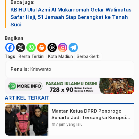
Baca juga:
KBIHU Ulul Azmi Al Mukarromah Gelar Walimatus
Safar Haji, 51 Jemaah Siap Berangkat ke Tanah
Suci
Bagikan
Tags
Berita Terkini
Kota Madiun
Serba-Serbi
Penulis
: Kriswanto
ARTIKEL TERKAIT
Mantan Ketua DPRD Ponorogo
Sunarto Jadi Tersangka Korupsi
Tunjangan Perumahan
calendar_month
7 jam yang lalu