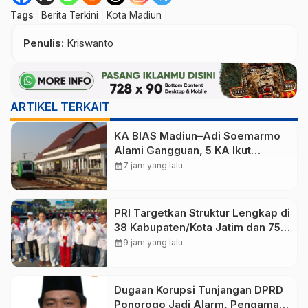
Tags
Berita Terkini
Kota Madiun
Penulis
: Kriswanto
ARTIKEL TERKAIT
KA BIAS Madiun–Adi Soemarmo
Alami Gangguan, 5 KA Ikut
Terdampak
calendar_month
7 jam yang lalu
PRI Targetkan Struktur Lengkap di
38 Kabupaten/Kota Jatim dan 75
Kursi DPR RI pada Pemilu 2029
calendar_month
9 jam yang lalu
Dugaan Korupsi Tunjangan DPRD
Ponorogo Jadi Alarm, Pengamat