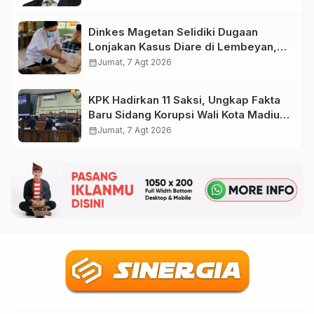
Administrasi
Dinkes Magetan Selidiki Dugaan
Lonjakan Kasus Diare di Lembeyan,
Lakukan Penyelidikan Epidemiologi
calendar_month
Jumat, 7 Agt 2026
KPK Hadirkan 11 Saksi, Ungkap Fakta
Baru Sidang Korupsi Wali Kota Madiun
Nonaktif Maidi
calendar_month
Jumat, 7 Agt 2026