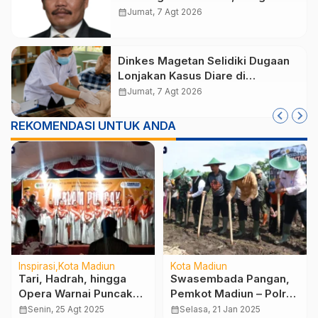
Minta Magetan Perkuat Tata
calendar_month
Jumat, 7 Agt 2026
Kelola Administrasi
Dinkes Magetan Selidiki Dugaan
Lonjakan Kasus Diare di
Lembeyan, Lakukan Penyelidikan
calendar_month
Jumat, 7 Agt 2026
Epidemiologi
REKOMENDASI UNTUK ANDA
Inspirasi
Kota Madiun
Kota Madiun
Tari, Hadrah, hingga
Swasembada Pangan,
Opera Warnai Puncak
Pemkot Madiun – Polres
HUT RI ke-80 di
Madiun Kota Komitmen
calendar_month
Senin, 25 Agt 2025
calendar_month
Selasa, 21 Jan 2025