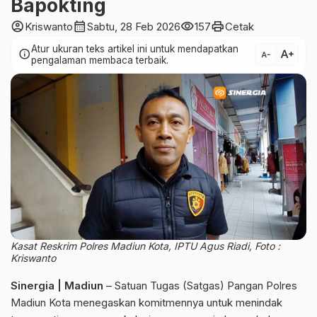
Bapokting
account_circle
calendar_month
visibility
print
Kriswanto
Sabtu, 28 Feb 2026
157
Cetak
Atur ukuran teks artikel ini untuk mendapatkan
text_increase
info
text_decrease
pengalaman membaca terbaik.
Kasat Reskrim Polres Madiun Kota, IPTU Agus Riadi, Foto :
Kriswanto
Sinergia | Madiun
– Satuan Tugas (Satgas) Pangan Polres
Madiun Kota menegaskan komitmennya untuk menindak