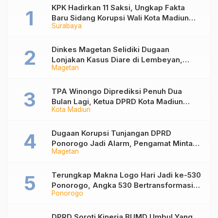
KPK Hadirkan 11 Saksi, Ungkap Fakta
Baru Sidang Korupsi Wali Kota Madiun
Surabaya
Nonaktif Maidi
Dinkes Magetan Selidiki Dugaan
Lonjakan Kasus Diare di Lembeyan,
Magetan
Lakukan Penyelidikan Epidemiologi
TPA Winongo Diprediksi Penuh Dua
Bulan Lagi, Ketua DPRD Kota Madiun
Kota Madiun
Desak Pemkot Percepat Penanganan
Sampah
Dugaan Korupsi Tunjangan DPRD
Ponorogo Jadi Alarm, Pengamat Minta
Magetan
Magetan Perkuat Tata Kelola
Administrasi
Terungkap Makna Logo Hari Jadi ke-530
Ponorogo, Angka 530 Bertransformasi
Ponorogo
Jadi Sekar Kinanthi
DPRD Soroti Kinerja BUMD Umbul Yang