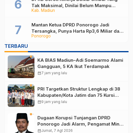
Tak Maksimal, Dinilai Belum Mampu
Kab. Madiun
Hasilkan PAD
Mantan Ketua DPRD Ponorogo Jadi
Tersangka, Punya Harta Rp3,6 Miliar dan
Ponorogo
Utang Rp1,4 Miliar
TERBARU
KA BIAS Madiun–Adi Soemarmo Alami
Gangguan, 5 KA Ikut Terdampak
calendar_month
7 jam yang lalu
PRI Targetkan Struktur Lengkap di 38
Kabupaten/Kota Jatim dan 75 Kursi
DPR RI pada Pemilu 2029
calendar_month
9 jam yang lalu
Dugaan Korupsi Tunjangan DPRD
Ponorogo Jadi Alarm, Pengamat Minta
Magetan Perkuat Tata Kelola
calendar_month
Jumat, 7 Agt 2026