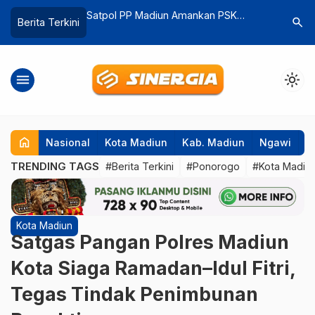
Amankan PSK
Pawai Budaya Meriahkan HUT ke-80
Marak Pe
search
Berita Terkini
tu Waria Diduga
RI di Magetan, 55 Peserta Tampilkan
Simak At
Atraksi Tradisi
menu
light_mode
home
Nasional
Kota Madiun
Kab. Madiun
Ngawi
P
TRENDING TAGS
#Berita Terkini
#Ponorogo
#Kota Madiu
Kota Madiun
Satgas Pangan Polres Madiun
Kota Siaga Ramadan–Idul Fitri,
Tegas Tindak Penimbunan