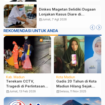
Dinkes Magetan Selidiki Dugaan
Lonjakan Kasus Diare di
Lembeyan, Lakukan Penyelidikan
calendar_month
Jumat, 7 Agt 2026
Epidemiologi
REKOMENDASI UNTUK ANDA
Kab. Madiun
Kota Madiun
Terekam CCTV,
Gadis 20 Tahun di Kota
Tragedi di Perlintasan
Madiun Hilang Sejak
Bancong, Pria di Madiun
Awal November, Polisi
calendar_month
Jumat, 13 Feb 2026
calendar_month
Selasa, 11 Nov 2025
Tewas Disambar KA
Lakukan Pencarian
Jayakarta