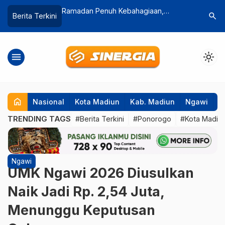
ahagiaan,
Disnakerperin Madiun Dorong Industri
Kota Mad
search
Berita Terkini
…
swa Difabel SLB
Padat Karya untuk Serap Tenaga Kerja
Terbaik I
Lebaran di Mall
Pemutakh
menu
light_mode
home
Nasional
Kota Madiun
Kab. Madiun
Ngawi
P
TRENDING TAGS
#Berita Terkini
#Ponorogo
#Kota Madiu
Ngawi
UMK Ngawi 2026 Diusulkan
Naik Jadi Rp. 2,54 Juta,
Menunggu Keputusan