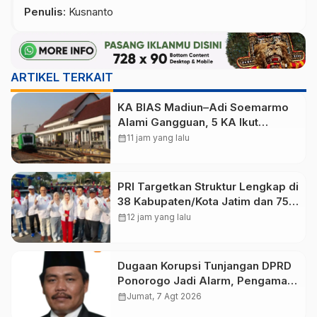
Penulis
: Kusnanto
ARTIKEL TERKAIT
KA BIAS Madiun–Adi Soemarmo
Alami Gangguan, 5 KA Ikut
Terdampak
calendar_month
11 jam yang lalu
PRI Targetkan Struktur Lengkap di
38 Kabupaten/Kota Jatim dan 75
Kursi DPR RI pada Pemilu 2029
calendar_month
12 jam yang lalu
Dugaan Korupsi Tunjangan DPRD
Ponorogo Jadi Alarm, Pengamat
Minta Magetan Perkuat Tata
calendar_month
Jumat, 7 Agt 2026
Kelola Administrasi