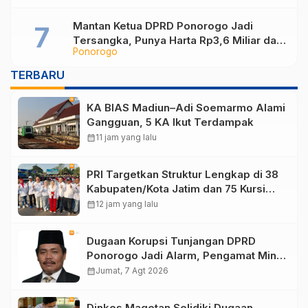
Mantan Ketua DPRD Ponorogo Jadi
Tersangka, Punya Harta Rp3,6 Miliar dan
Ponorogo
Utang Rp1,4 Miliar
TERBARU
KA BIAS Madiun–Adi Soemarmo Alami
Gangguan, 5 KA Ikut Terdampak
calendar_month
11 jam yang lalu
PRI Targetkan Struktur Lengkap di 38
Kabupaten/Kota Jatim dan 75 Kursi
DPR RI pada Pemilu 2029
calendar_month
12 jam yang lalu
Dugaan Korupsi Tunjangan DPRD
Ponorogo Jadi Alarm, Pengamat Minta
Magetan Perkuat Tata Kelola
calendar_month
Jumat, 7 Agt 2026
Administrasi
Dinkes Magetan Selidiki Dugaan