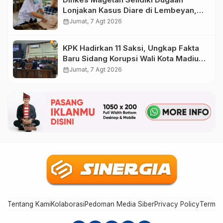
Lonjakan Kasus Diare di Lembeyan,
Lakukan Penyelidikan Epidemiologi
calendar_month
Jumat, 7 Agt 2026
KPK Hadirkan 11 Saksi, Ungkap Fakta
Baru Sidang Korupsi Wali Kota Madiun
Nonaktif Maidi
calendar_month
Jumat, 7 Agt 2026
Tentang Kami
Kolaborasi
Pedoman Media Siber
Privacy Policy
Terms 