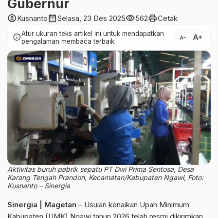
Gubernur
account_circle
calendar_month
visibility
print
Kusnanto
Selasa, 23 Des 2025
562
Cetak
Atur ukuran teks artikel ini untuk mendapatkan
text_increase
info
text_decrease
pengalaman membaca terbaik.
Aktivitas buruh pabrik sepatu PT Dwi Prima Sentosa, Desa
Karang Tengah Prandon, Kecamatan/Kabupaten Ngawi, Foto:
Kusnanto – Sinergia
Sinergia | Magetan
– Usulan kenaikan Upah Minimum
Kabupaten (UMK) Ngawi tahun 2026 telah resmi dikirimkan