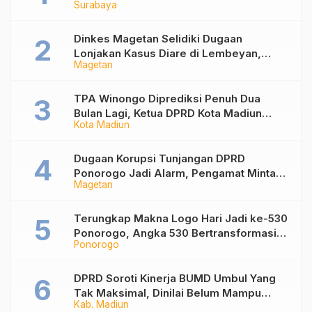
Surabaya
Nonaktif Maidi
Dinkes Magetan Selidiki Dugaan
Lonjakan Kasus Diare di Lembeyan,
Magetan
Lakukan Penyelidikan Epidemiologi
TPA Winongo Diprediksi Penuh Dua
Bulan Lagi, Ketua DPRD Kota Madiun
Kota Madiun
Desak Pemkot Percepat Penanganan
Sampah
Dugaan Korupsi Tunjangan DPRD
Ponorogo Jadi Alarm, Pengamat Minta
Magetan
Magetan Perkuat Tata Kelola
Administrasi
Terungkap Makna Logo Hari Jadi ke-530
Ponorogo, Angka 530 Bertransformasi
Ponorogo
Jadi Sekar Kinanthi
DPRD Soroti Kinerja BUMD Umbul Yang
Tak Maksimal, Dinilai Belum Mampu
Kab. Madiun
Hasilkan PAD