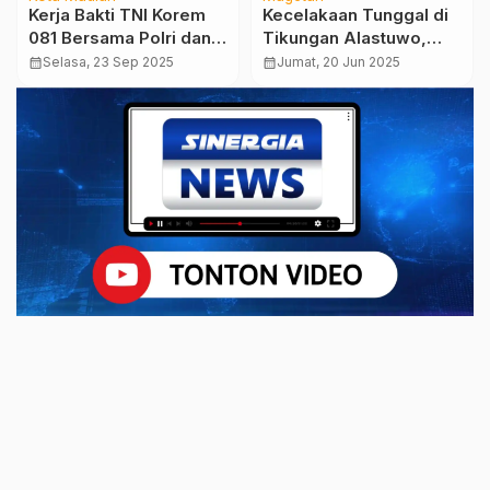
Kerja Bakti TNI Korem
Kecelakaan Tunggal di
081 Bersama Polri dan
Tikungan Alastuwo,
Warga, Fokus Bersihkan
Inova DIduga Ngebut
calendar_month
Selasa, 23 Sep 2025
calendar_month
Jumat, 20 Jun 2025
Sungai Maling
Hingga Terguling