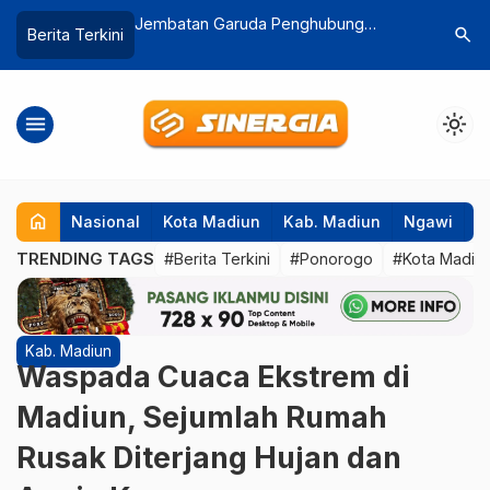
Penghubung
4 Orang Meninggal Dunia, Dinkes
Jasa Raha
search
Berita Terkini
k Mulai Dibangun
Magetan Ingatkan Masyarakat Bahaya
Keluarga 
DBD
Ekspres
menu
light_mode
home
Nasional
Kota Madiun
Kab. Madiun
Ngawi
P
TRENDING TAGS
#Berita Terkini
#Ponorogo
#Kota Madiu
Kab. Madiun
Waspada Cuaca Ekstrem di
Madiun, Sejumlah Rumah
Rusak Diterjang Hujan dan