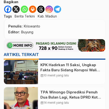
Bagikan
Tags
Berita Terkini
Kab. Madiun
Penulis
: Kriswanto
Editor
: Buyung
ARTIKEL TERKAIT
KPK Hadirkan 11 Saksi, Ungkap
Fakta Baru Sidang Korupsi Wali
Kota Madiun Nonaktif Maidi
calendar_month
10 menit yang lalu
TPA Winongo Diprediksi Penuh
Dua Bulan Lagi, Ketua DPRD Kota
Madiun Desak Pemkot Percepat
calendar_month
14 menit yang lalu
Penanganan Sampah