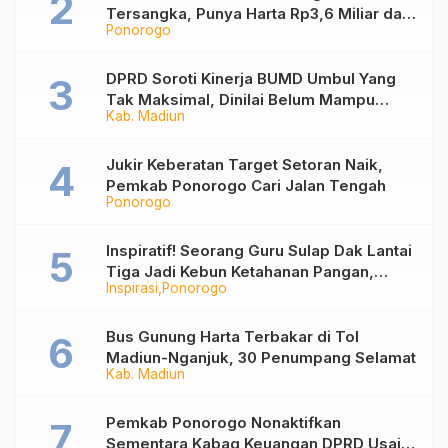
Tersangka, Punya Harta Rp3,6 Miliar dan
Ponorogo
Utang Rp1,4 Miliar
DPRD Soroti Kinerja BUMD Umbul Yang
Tak Maksimal, Dinilai Belum Mampu
Kab. Madiun
Hasilkan PAD
Jukir Keberatan Target Setoran Naik,
Pemkab Ponorogo Cari Jalan Tengah
Ponorogo
Inspiratif! Seorang Guru Sulap Dak Lantai
Tiga Jadi Kebun Ketahanan Pangan,
Inspirasi
Ponorogo
Tanam Karakter Siswa Lewat Praktik
Nyata
Bus Gunung Harta Terbakar di Tol
Madiun-Nganjuk, 30 Penumpang Selamat
Kab. Madiun
Pemkab Ponorogo Nonaktifkan
Sementara Kabag Keuangan DPRD Usai