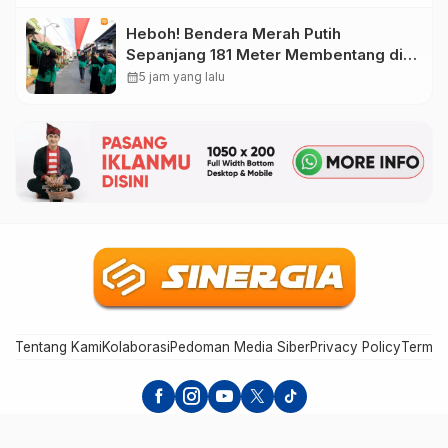
Heboh! Bendera Merah Putih
Sepanjang 181 Meter Membentang di
Jalan Magetan, Ini Maknanya
calendar_month
5 jam yang lalu
Tentang Kami
Kolaborasi
Pedoman Media Siber
Privacy Policy
Terms 