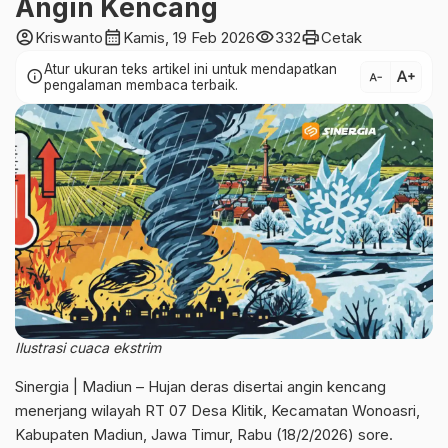
Angin Kencang
account_circle
calendar_month
visibility
print
Kriswanto
Kamis, 19 Feb 2026
332
Cetak
Atur ukuran teks artikel ini untuk mendapatkan
text_increase
info
text_decrease
pengalaman membaca terbaik.
Ilustrasi cuaca ekstrim
Sinergia | Madiun – Hujan deras disertai angin kencang
menerjang wilayah RT 07 Desa Klitik, Kecamatan Wonoasri,
Kabupaten Madiun, Jawa Timur, Rabu (18/2/2026) sore.