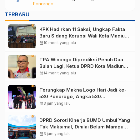
Ponorogo
Jadi Tersangka Korupsi
TERBARU
KPK Hadirkan 11 Saksi, Ungkap Fakta
Baru Sidang Korupsi Wali Kota Madiun
Nonaktif Maidi
calendar_month
10 menit yang lalu
TPA Winongo Diprediksi Penuh Dua
Bulan Lagi, Ketua DPRD Kota Madiun
Desak Pemkot Percepat Penanganan
calendar_month
14 menit yang lalu
Sampah
Terungkap Makna Logo Hari Jadi ke-
530 Ponorogo, Angka 530
Bertransformasi Jadi Sekar Kinanthi
calendar_month
3 jam yang lalu
DPRD Soroti Kinerja BUMD Umbul Yang
Tak Maksimal, Dinilai Belum Mampu
Hasilkan PAD
calendar_month
3 jam yang lalu