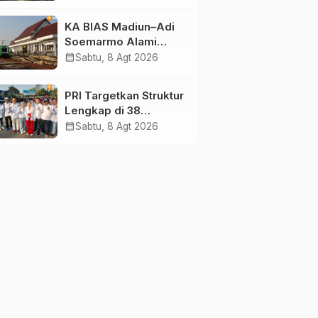
Dilalap Api
KA BIAS Madiun–Adi
Soemarmo Alami
Gangguan, 5 KA Ikut
calendar_month
Sabtu, 8 Agt 2026
Terdampak
PRI Targetkan Struktur
Lengkap di 38
Kabupaten/Kota Jatim
calendar_month
Sabtu, 8 Agt 2026
dan 75 Kursi DPR RI
pada Pemilu 2029