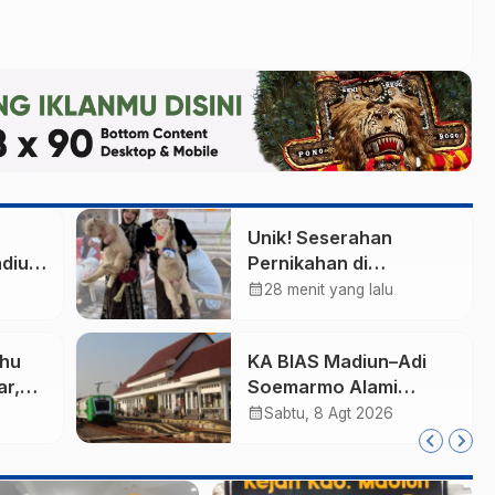
Unik! Seserahan
adiun
Pernikahan di
jak
Ponorogo Berupa
calendar_month
28 menit yang lalu
pah
Sepasang Domba
Merino
ahu
KA BIAS Madiun–Adi
r,
Soemarmo Alami
Gangguan, 5 KA Ikut
calendar_month
Sabtu, 8 Agt 2026
Terdampak