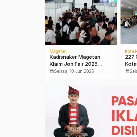
Magetan
Kota 
leting Listrik,
Kadisnaker Magetan
227 
tel Kintamani
Klaim Job Fair 2025
Kota
Terbakar Saat
Bukan Hanya
Bera
calendar_month
calendar_month
l 2026
Selasa, 10 Jun 2025
Sel
uran
Seremonial, 6 Ribu
Ajuk
Pelamar Mendaftar