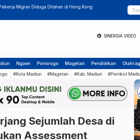
ntis Garuda di Wilayah Korem 081 Rampung, Warga
Pemkab Mad
SINERGIA VIDEO
diun
Ngawi
Ponorogo
Magetan
Pendidikan
Olahra
ogo
#Kota Madiun
#Magetan
#Kab. Madiun
#Pemkot Madi
jang Sejumlah Desa di
ukan Assessment