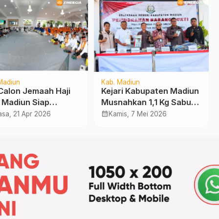
Madiun
Kab. Madiun
Calon Jemaah Haji
Kejari Kabupaten Madiun
 Madiun Siap
Musnahkan 1,1 Kg Sabu,
ngkat, 23 ASN
Tegaskan Komitmen
calendar_month
asa, 21 Apr 2026
Kamis, 7 Mei 2026
an Cuti
Berantas Narkoba