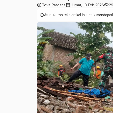
account_circle
calendar_month
visibility
Tova Pradana
Jumat, 13 Feb 2026
2
info
Atur ukuran teks artikel ini untuk mendap