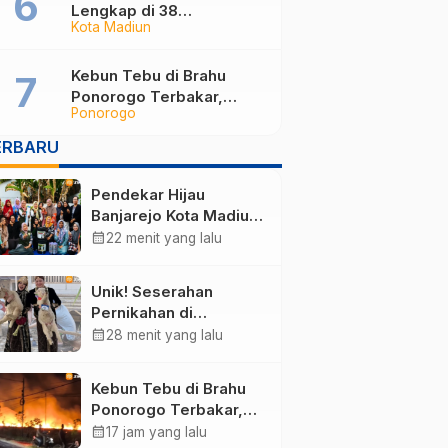
Lengkap di 38
Kota Madiun
Kabupaten/Kota Jatim
dan 75 Kursi DPR RI pada
Pemilu 2029
Kebun Tebu di Brahu
Ponorogo Terbakar,
Ponorogo
Puluhan Hektare Dilalap
Api
ERBARU
Pendekar Hijau
Banjarejo Kota Madiun
Mulai Bergerak, Ajak
calendar_month
22 menit yang lalu
Warga Pilah Sampah
dari Rumah
Unik! Seserahan
Pernikahan di
Ponorogo Berupa
calendar_month
28 menit yang lalu
Sepasang Domba
Merino
Kebun Tebu di Brahu
Ponorogo Terbakar,
Puluhan Hektare
calendar_month
17 jam yang lalu