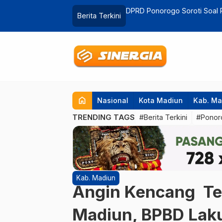
duga Ditahan di Hong Kong
Pembangunan Jembatan Peri
Berita Terkini
Rasakan Dampak Ekonomi
home
Nasional
Kota Madiun
Kab. Ma
TRENDING TAGS
#Berita Terkini
#Ponor
Kab. Madiun
Angin Kencang Ter
Madiun, BPBD Lak