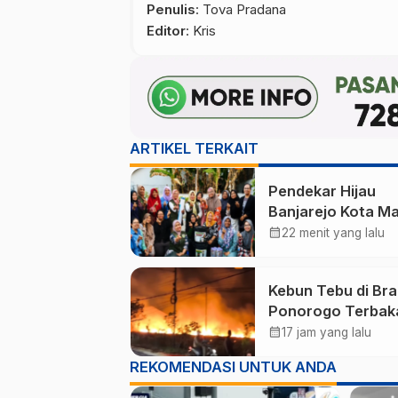
Penulis
: Tova Pradana
Editor
: Kris
ARTIKEL TERKAIT
Pendekar Hijau
Banjarejo Kota M
Mulai Bergerak, A
calendar_month
22 menit yang lalu
Warga Pilah Sam
dari Rumah
Kebun Tebu di Br
Ponorogo Terbaka
Puluhan Hektare
calendar_month
17 jam yang lalu
Dilalap Api
REKOMENDASI UNTUK ANDA