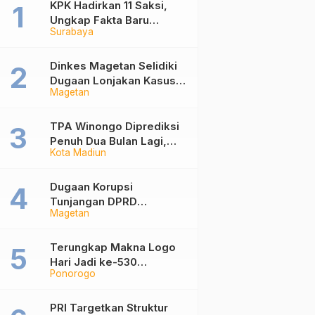
KPK Hadirkan 11 Saksi,
Ungkap Fakta Baru
Surabaya
Sidang Korupsi Wali Kota
Madiun Nonaktif Maidi
Dinkes Magetan Selidiki
Dugaan Lonjakan Kasus
Magetan
Diare di Lembeyan,
Lakukan Penyelidikan
Epidemiologi
TPA Winongo Diprediksi
Penuh Dua Bulan Lagi,
Kota Madiun
Ketua DPRD Kota Madiun
Desak Pemkot Percepat
Penanganan Sampah
Dugaan Korupsi
Tunjangan DPRD
Magetan
Ponorogo Jadi Alarm,
Pengamat Minta Magetan
Perkuat Tata Kelola
Terungkap Makna Logo
Administrasi
Hari Jadi ke-530
Ponorogo
Ponorogo, Angka 530
Bertransformasi Jadi
Sekar Kinanthi
PRI Targetkan Struktur