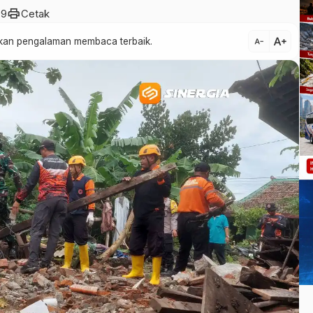
print
99
Cetak
text_increase
atkan pengalaman membaca terbaik.
text_decrease