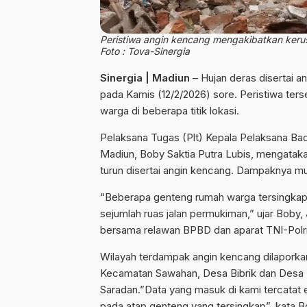
Peristiwa angin kencang mengakibatkan kerus
Foto : Tova-Sinergia
Sinergia | Madiun
– Hujan deras disertai 
pada Kamis (12/2/2026) sore. Peristiwa ter
warga di beberapa titik lokasi.
Pelaksana Tugas (Plt) Kepala Pelaksana 
Madiun, Boby Saktia Putra Lubis, mengatakan
turun disertai angin kencang. Dampaknya mul
“Beberapa genteng rumah warga tersingkap ak
sejumlah ruas jalan permukiman,” ujar Boby,
bersama relawan BPBD dan aparat TNI-Polri
Wilayah terdampak angin kencang dilaporka
Kecamatan Sawahan, Desa Bibrik dan Desa
Saradan.”Data yang masuk di kami tercata
pada atap genteng yang tersingkap”, kata B