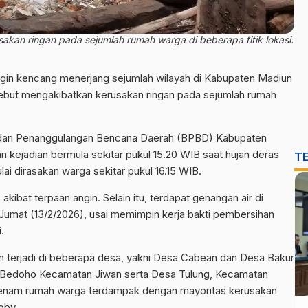
akan ringan pada sejumlah rumah warga di beberapa titik lokasi.
angin kencang menerjang sejumlah wilayah di Kabupaten Madiun
sebut mengakibatkan kerusakan ringan pada sejumlah rumah
Badan Penanggulangan Bencana Daerah (BPBD) Kabupaten
 kejadian bermula sekitar pukul 15.20 WIB saat hujan deras
T
ai dirasakan warga sekitar pukul 16.15 WIB.
ibat terpaan angin. Selain itu, terdapat genangan air di
 Jumat (13/2/2026), usai memimpin kerja bakti pembersihan
.
n terjadi di beberapa desa, yakni Desa Cabean dan Desa Bakur
 Bedoho Kecamatan Jiwan serta Desa Tulung, Kecamatan
t enam rumah warga terdampak dengan mayoritas kerusakan
oby.