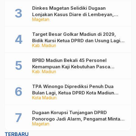
Dinkes Magetan Selidiki Dugaan
Lonjakan Kasus Diare di Lembeyan,
Magetan
Lakukan Penyelidikan Epidemiologi
Target Besar Golkar Madiun di 2029,
Bidik Kursi Ketua DPRD dan Usung Lagi
Kab. Madiun
Hari Wuryanto
BPBD Madiun Bekali 45 Personel
Kemampuan Kaji Kebutuhan Pasca
Kab. Madiun
Bencana
TPA Winongo Diprediksi Penuh Dua
Bulan Lagi, Ketua DPRD Kota Madiun
Kota Madiun
Desak Pemkot Percepat Penanganan
Sampah
Dugaan Korupsi Tunjangan DPRD
Ponorogo Jadi Alarm, Pengamat Minta
Magetan
Magetan Perkuat Tata Kelola
Administrasi
TERBARU