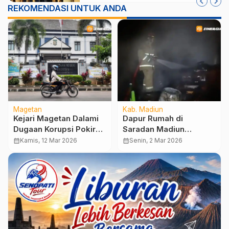
REKOMENDASI UNTUK ANDA
Magetan
Kab. Madiun
Kejari Magetan Dalami
Dapur Rumah di
Dugaan Korupsi Pokir
Saradan Madiun
DPRD, 100 Saksi Sudah
Terbakar, Diduga
calendar_month
Kamis, 12 Mar 2026
calendar_month
Senin, 2 Mar 2026
Diperiksa
Berasal dari Tungku
Kayu