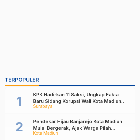
TERPOPULER
KPK Hadirkan 11 Saksi, Ungkap Fakta
Baru Sidang Korupsi Wali Kota Madiun
Surabaya
Nonaktif Maidi
Pendekar Hijau Banjarejo Kota Madiun
Mulai Bergerak, Ajak Warga Pilah
Kota Madiun
Sampah dari Rumah