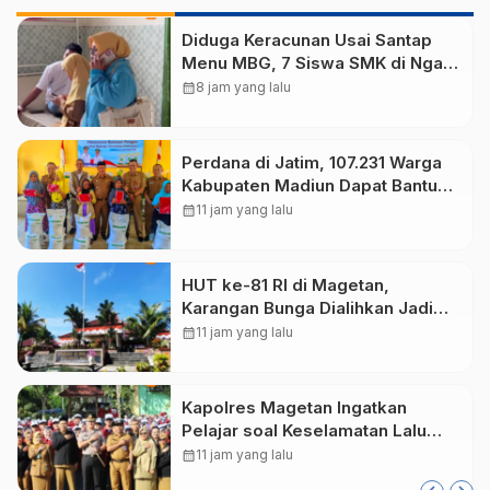
Diduga Keracunan Usai Santap
Menu MBG, 7 Siswa SMK di Ngawi
Mengeluh Mual dan Muntah
calendar_month
8 jam yang lalu
Perdana di Jatim, 107.231 Warga
Kabupaten Madiun Dapat Bantuan
Pangan Beras 30 Kg
calendar_month
11 jam yang lalu
HUT ke-81 RI di Magetan,
Karangan Bunga Dialihkan Jadi
Bingkisan untuk Disabilitas dan
calendar_month
11 jam yang lalu
Lansia
Kapolres Magetan Ingatkan
Pelajar soal Keselamatan Lalu
Lintas dan Bahaya Judi Online
calendar_month
11 jam yang lalu