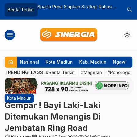
an Strategi Rahasia
Adik Ipar Presiden Prabowo Dorong
Diduga 
search
Berita Terkini
, Manajer:
SPPG di Ponorogo Miliki Pabrik
Tronto
Tempe, Ciptakan Lapangan Kerja Baru
Ngawi
menu
light_mode
home
Nasional
Kota Madiun
Kab. Madiun
Ngawi
P
TRENDING TAGS
#Berita Terkini
#Magetan
#Ponorogo
Kota Madiun
Gempar ! Bayi Laki-Laki
Ditemukan Menangis Di
Jembatan Ring Road