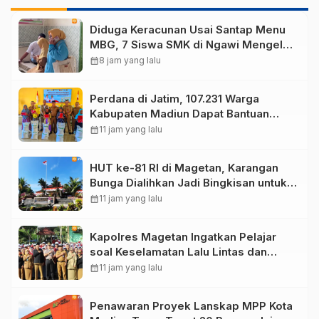
Diduga Keracunan Usai Santap Menu
MBG, 7 Siswa SMK di Ngawi Mengeluh
Mual dan Muntah
calendar_month
8 jam yang lalu
Perdana di Jatim, 107.231 Warga
Kabupaten Madiun Dapat Bantuan
Pangan Beras 30 Kg
calendar_month
11 jam yang lalu
HUT ke-81 RI di Magetan, Karangan
Bunga Dialihkan Jadi Bingkisan untuk
Disabilitas dan Lansia
calendar_month
11 jam yang lalu
Kapolres Magetan Ingatkan Pelajar
soal Keselamatan Lalu Lintas dan
Bahaya Judi Online
calendar_month
11 jam yang lalu
Penawaran Proyek Lanskap MPP Kota