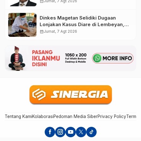
Magetan Perkuat Tata Kelola
calendar_month
Jumat, 7 Agt 2026
Administrasi
Dinkes Magetan Selidiki Dugaan
Lonjakan Kasus Diare di Lembeyan,
Lakukan Penyelidikan Epidemiologi
calendar_month
Jumat, 7 Agt 2026
Tentang Kami
Kolaborasi
Pedoman Media Siber
Privacy Policy
Terms 