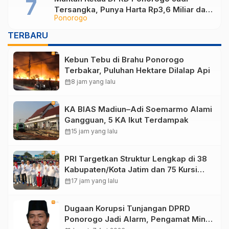
Tersangka, Punya Harta Rp3,6 Miliar dan
Ponorogo
Utang Rp1,4 Miliar
TERBARU
Kebun Tebu di Brahu Ponorogo
Terbakar, Puluhan Hektare Dilalap Api
calendar_month
8 jam yang lalu
KA BIAS Madiun–Adi Soemarmo Alami
Gangguan, 5 KA Ikut Terdampak
calendar_month
15 jam yang lalu
PRI Targetkan Struktur Lengkap di 38
Kabupaten/Kota Jatim dan 75 Kursi
DPR RI pada Pemilu 2029
calendar_month
17 jam yang lalu
Dugaan Korupsi Tunjangan DPRD
Ponorogo Jadi Alarm, Pengamat Minta