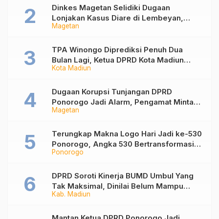
Dinkes Magetan Selidiki Dugaan
Lonjakan Kasus Diare di Lembeyan,
Magetan
Lakukan Penyelidikan Epidemiologi
TPA Winongo Diprediksi Penuh Dua
Bulan Lagi, Ketua DPRD Kota Madiun
Kota Madiun
Desak Pemkot Percepat Penanganan
Sampah
Dugaan Korupsi Tunjangan DPRD
Ponorogo Jadi Alarm, Pengamat Minta
Magetan
Magetan Perkuat Tata Kelola
Administrasi
Terungkap Makna Logo Hari Jadi ke-530
Ponorogo, Angka 530 Bertransformasi
Ponorogo
Jadi Sekar Kinanthi
DPRD Soroti Kinerja BUMD Umbul Yang
Tak Maksimal, Dinilai Belum Mampu
Kab. Madiun
Hasilkan PAD
Mantan Ketua DPRD Ponorogo Jadi