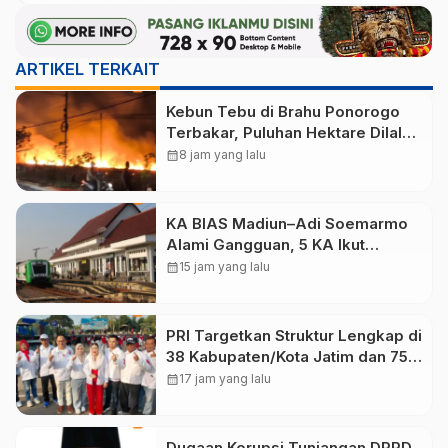
ARTIKEL TERKAIT
Kebun Tebu di Brahu Ponorogo
Terbakar, Puluhan Hektare Dilalap
Api
calendar_month
8 jam yang lalu
KA BIAS Madiun–Adi Soemarmo
Alami Gangguan, 5 KA Ikut
Terdampak
calendar_month
15 jam yang lalu
PRI Targetkan Struktur Lengkap di
38 Kabupaten/Kota Jatim dan 75
Kursi DPR RI pada Pemilu 2029
calendar_month
17 jam yang lalu
Dugaan Korupsi Tunjangan DPRD