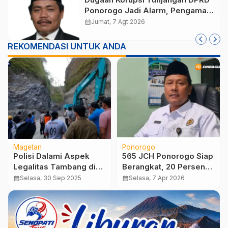
Ponorogo Jadi Alarm, Pengamat
Minta Magetan Perkuat Tata
calendar_month
Jumat, 7 Agt 2026
Kelola Administrasi
REKOMENDASI UNTUK ANDA
Magetan
Ponorogo
Polisi Dalami Aspek
565 JCH Ponorogo Siap
Legalitas Tambang di
Berangkat, 20 Persen
Trosono Pasca Longsor
Lansia dan Risti
calendar_month
Selasa, 30 Sep 2025
calendar_month
Selasa, 7 Apr 2026