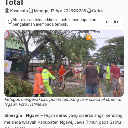
Total
account_circle
calendar_month
visibility
print
Kusnanto
Minggu, 12 Apr 2026
235
Cetak
Atur ukuran teks artikel ini untuk mendapatkan
text_increase
info
text_decrease
pengalaman membaca terbaik.
Petugas mengevakuasi pohon tumbang usai cuaca ekstrem di
Ngawi. Foto : Istimewa
Sinergia | Ngawi
– Hujan deras yang disertai angin kencang
melanda wilayah Kabupaten Ngawi, Jawa Timur, pada Sabtu