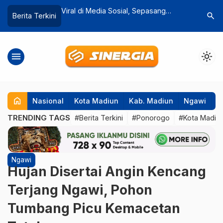
l, Sepasang
Motor Tanpa Pengendara Ditemukan
Gerbong K
search
Berita Terkini
…
Habiskan Rp. 1
Ringsek di Jalur Tembus Sarangan,
Monumen
Pernikahan
Warga Sempat Panik
Luka Sej
menu
light_mode
home
Nasional
Kota Madiun
Kab. Madiun
Ngawi
P
TRENDING TAGS
#Berita Terkini
#Ponorogo
#Kota Madiu
Ngawi
Hujan Disertai Angin Kencang
Terjang Ngawi, Pohon
Tumbang Picu Kemacetan