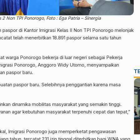
s 2 Non TPI Ponorogo, Foto : Ega Patria – Sinergia
paspor di Kantor Imigrasi Kelas II Non TPI Ponorogo melonjak
ncatat telah menerbitkan 18.891 paspor selama satu tahun
nat warga Ponorogo bekerja di luar negeri sebagai Pekerja
 Imigrasi Ponorogo, Anggoro Widy Utomo, menyampaikan
T
an paspor baru.
buatan paspor baru. Selebihnya penggantian karena masa
kan dinamika mobilitas masyarakat yang semakin tinggi.
ayanan agar kebutuhan masyarakat terpenuhi cepat dan tepat,”
lokal, Imigrasi Ponorogo juga memperketat pengawasan
g tahun, tercatat 231 izin tinggal diterbitkan bagi WNA yang