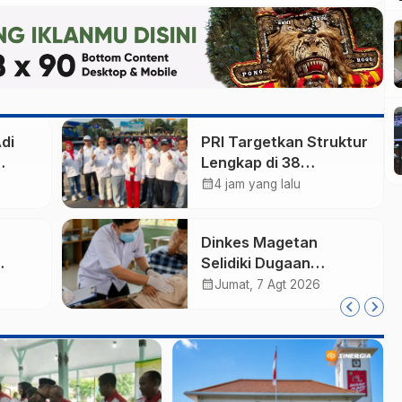
di
PRI Targetkan Struktur
Lengkap di 38
ut
Kabupaten/Kota Jatim
calendar_month
4 jam yang lalu
dan 75 Kursi DPR RI
pada Pemilu 2029
Dinkes Magetan
Selidiki Dugaan
arm,
Lonjakan Kasus Diare
calendar_month
Jumat, 7 Agt 2026
di Lembeyan, Lakukan
Tata
Penyelidikan
i
Epidemiologi