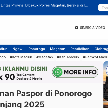
alah Banjir ! Saluran Irigasi Penuh Sampah Jadi Biang
Jamaah Calo
SINERGIA VIDEO
diun
Ngawi
Ponorogo
Magetan
Pendidikan
Olahra
ogo
#Kota Madiun
#Magetan
#Kab. Madiun
#Pemkot Madi
nan Paspor di Ponorogo
anjang 2025