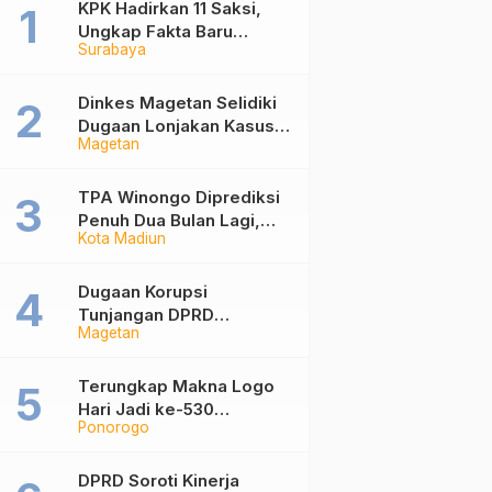
KPK Hadirkan 11 Saksi,
Ungkap Fakta Baru
Surabaya
Sidang Korupsi Wali Kota
Madiun Nonaktif Maidi
Dinkes Magetan Selidiki
Dugaan Lonjakan Kasus
Magetan
Diare di Lembeyan,
Lakukan Penyelidikan
Epidemiologi
TPA Winongo Diprediksi
Penuh Dua Bulan Lagi,
Kota Madiun
Ketua DPRD Kota Madiun
Desak Pemkot Percepat
Penanganan Sampah
Dugaan Korupsi
Tunjangan DPRD
Magetan
Ponorogo Jadi Alarm,
Pengamat Minta Magetan
Perkuat Tata Kelola
Terungkap Makna Logo
Administrasi
Hari Jadi ke-530
Ponorogo
Ponorogo, Angka 530
Bertransformasi Jadi
Sekar Kinanthi
DPRD Soroti Kinerja