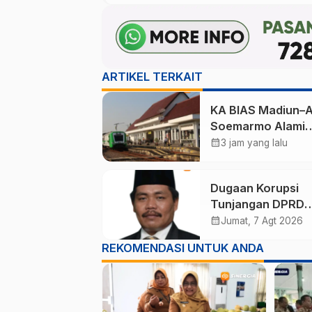
ARTIKEL TERKAIT
KA BIAS Madiun–A
Soemarmo Alami
Gangguan, 5 KA Ik
calendar_month
3 jam yang lalu
Terdampak
Dugaan Korupsi
Tunjangan DPRD
Ponorogo Jadi Al
calendar_month
Jumat, 7 Agt 2026
Pengamat Minta
REKOMENDASI UNTUK ANDA
Magetan Perkuat 
Kelola Administras