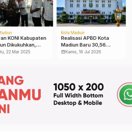
Madiun
Kota Madiun
ran KONI Kabupaten
Realisasi APBD Kota
un Dikukuhkan,
Madiun Baru 30,56
ti : Pengurus
Persen, Proyek Fisik
calendar_month
tu, 22 Mar 2025
Kamis, 16 Jul 2026
ing, Tetapi Prestasi
yang Masih Lelang Jadi
 Penting
Penyebab