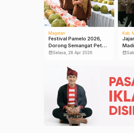
Magetan
Kab. 
reet
Festival Pamelo 2026,
Jaja
on 2026
Dorong Semangat Petani
Madi
alai Kota,
dan Promosi Wisata
Bupa
calendar_month
calendar_month
gt 2026
Selasa, 28 Apr 2026
Sab
tifitas Anak
Daerah
Ramp
 Basket 3×3
Yang
ral