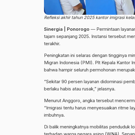
Refleksi akhir tahun 2025 kantor imigrasi kela
Sinergia | Ponorogo
— Permintaan layanan 
tajam sepanjang 2025. Instansi tersebut me
terakhir.
Peningkatan ini selaras dengan tingginya mi
Migran Indonesia (PMI). Plt Kepala Kantor
bahwa hampir seluruh permohonan merupak
“Sekitar 90 persen layanan didominasi pem
berlaku habis atau rusak,” jelasnya.
Menurut Anggoro, angka tersebut mencermin
“Imigrasi tentu harus menyesuaikan ritme l
imbuhnya.
Di balik meningkatnya mobilitas penduduk 
terhadap warga negara asing (WNA). Sepanjan