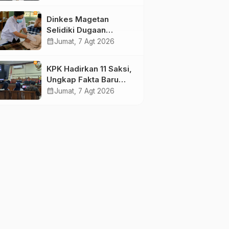
Pengamat Minta
Magetan Perkuat Tata
Dinkes Magetan
Kelola Administrasi
Selidiki Dugaan
Lonjakan Kasus Diare
calendar_month
Jumat, 7 Agt 2026
di Lembeyan, Lakukan
Penyelidikan
KPK Hadirkan 11 Saksi,
Epidemiologi
Ungkap Fakta Baru
Sidang Korupsi Wali
calendar_month
Jumat, 7 Agt 2026
Kota Madiun Nonaktif
Maidi