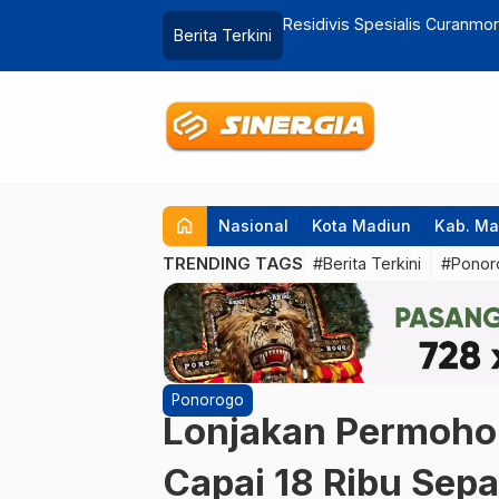
Dibekuk Polres Magetan, Beraksi di 17
Baru Raih Adipura, Magetan M
Berita Terkini
Kerok
home
Nasional
Kota Madiun
Kab. Ma
TRENDING TAGS
#Berita Terkini
#Ponor
Ponorogo
Lonjakan Permoho
Capai 18 Ribu Sep