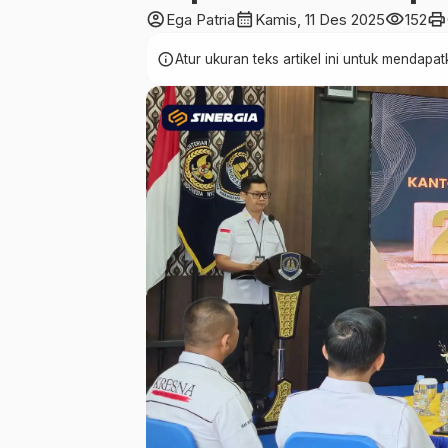
account_circle
calendar_month
visibility
print
Ega Patria
Kamis, 11 Des 2025
152
info
Atur ukuran teks artikel ini untuk mendap