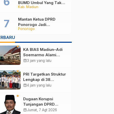
BUMD Umbul Yang Tak
Kab. Madiun
Maksimal, Dinilai Belum
Mampu Hasilkan PAD
Mantan Ketua DPRD
Ponorogo Jadi
Ponorogo
Tersangka, Punya Harta
Rp3,6 Miliar dan Utang
ERBARU
Rp1,4 Miliar
KA BIAS Madiun–Adi
Soemarmo Alami
Gangguan, 5 KA Ikut
calendar_month
3 jam yang lalu
Terdampak
PRI Targetkan Struktur
Lengkap di 38
Kabupaten/Kota Jatim
calendar_month
4 jam yang lalu
dan 75 Kursi DPR RI
pada Pemilu 2029
Dugaan Korupsi
Tunjangan DPRD
Ponorogo Jadi Alarm,
calendar_month
Jumat, 7 Agt 2026