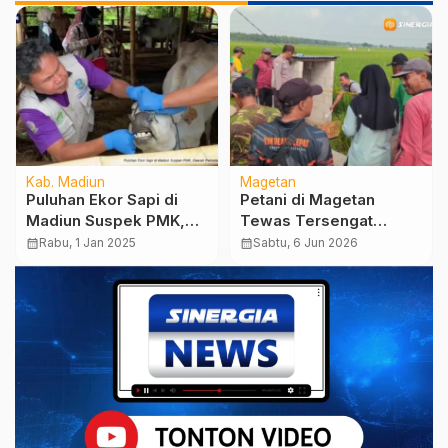
Kab. Madiun
Magetan
Puluhan Ekor Sapi di
Petani di Magetan
Madiun Suspek PMK,
Tewas Tersengat
Daerah Perbatasan
Listrik Saat Perbaiki
calendar_month
Rabu, 1 Jan 2025
calendar_month
Sabtu, 6 Jun 2026
Rawan Penularan
Pompa Air Sawah