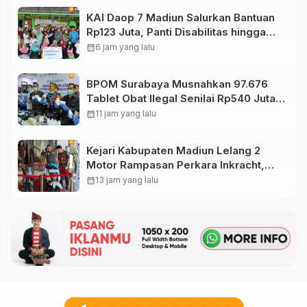
KAI Daop 7 Madiun Salurkan Bantuan
Rp123 Juta, Panti Disabilitas hingga
Reog Ponorogo Dapat Prioritas
calendar_month
6 jam yang lalu
BPOM Surabaya Musnahkan 97.676
Tablet Obat Ilegal Senilai Rp540 Juta,
Cegah Penyalahgunaan di Kalangan
calendar_month
11 jam yang lalu
Pelajar
Kejari Kabupaten Madiun Lelang 2
Motor Rampasan Perkara Inkracht,
Penawaran Dibuka 11 Agustus
calendar_month
13 jam yang lalu