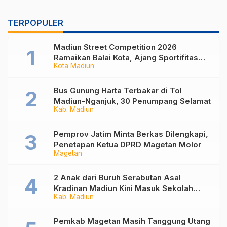
TERPOPULER
Madiun Street Competition 2026
Ramaikan Balai Kota, Ajang Sportifitas
Kota Madiun
Anak Muda dari Basket 3×3 hingga Mural
Bus Gunung Harta Terbakar di Tol
Madiun-Nganjuk, 30 Penumpang Selamat
Kab. Madiun
Pemprov Jatim Minta Berkas Dilengkapi,
Penetapan Ketua DPRD Magetan Molor
Magetan
2 Anak dari Buruh Serabutan Asal
Kradinan Madiun Kini Masuk Sekolah
Kab. Madiun
Rakyat
Pemkab Magetan Masih Tanggung Utang