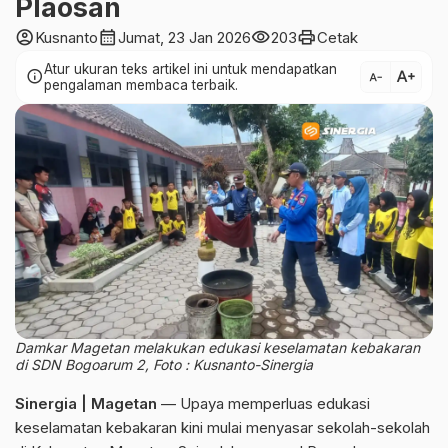
Plaosan
account_circle
calendar_month
visibility
print
Kusnanto
Jumat, 23 Jan 2026
203
Cetak
Atur ukuran teks artikel ini untuk mendapatkan
text_increase
info
text_decrease
pengalaman membaca terbaik.
Damkar Magetan melakukan edukasi keselamatan kebakaran
di SDN Bogoarum 2, Foto : Kusnanto-Sinergia
Sinergia | Magetan
— Upaya memperluas edukasi
keselamatan kebakaran kini mulai menyasar sekolah-sekolah