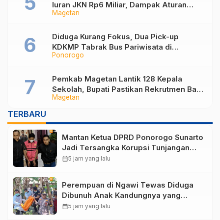
Iuran JKN Rp6 Miliar, Dampak Aturan
Magetan
Berlaku Surut dan Tekanan Fiskal
Diduga Kurang Fokus, Dua Pick-up
KDKMP Tabrak Bus Pariwisata di
Ponorogo
Sukorejo Ponorogo
Pemkab Magetan Lantik 128 Kepala
Sekolah, Bupati Pastikan Rekrutmen Baru
Magetan
Segera Dibuka untuk Isi Jabatan yang
Masih Kosong
TERBARU
Mantan Ketua DPRD Ponorogo Sunarto
Jadi Tersangka Korupsi Tunjangan
Perumahan
calendar_month
5 jam yang lalu
Perempuan di Ngawi Tewas Diduga
Dibunuh Anak Kandungnya yang
mengalami gangguan kejiwaan
calendar_month
5 jam yang lalu