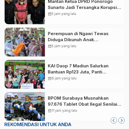
Mantan Ketua DPRD Ponorogo
Sunarto Jadi Tersangka Korupsi
Tunjangan Perumahan
calendar_month
5 jam yang lalu
Perempuan di Ngawi Tewas
Diduga Dibunuh Anak
Kandungnya yang mengalami
calendar_month
5 jam yang lalu
gangguan kejiwaan
KAI Daop 7 Madiun Salurkan
Bantuan Rp123 Juta, Panti
Disabilitas hingga Reog Ponorogo
calendar_month
6 jam yang lalu
Dapat Prioritas
BPOM Surabaya Musnahkan
97.676 Tablet Obat Ilegal Senilai
Rp540 Juta, Cegah
calendar_month
11 jam yang lalu
Penyalahgunaan di Kalangan
Pelajar
REKOMENDASI UNTUK ANDA