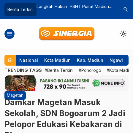
 Hukum PSHT Pusat Madiun
Ini Link Download Logo Kemerdeka
search
Berita Terkini
, Soroti Munas IPSI hingga
RI ke-80, Usung tema ‘Bersatu
asi Sepihak
Berdaulat, Rakyat Sejahtera, Indone
Maju
menu
light_mode
home
Nasional
Kota Madiun
Kab. Madiun
Ngawi
P
TRENDING TAGS
#Berita Terkini
#Ponorogo
#Kota Madiu
Magetan
Damkar Magetan Masuk
Sekolah, SDN Bogoarum 2 Jadi
Pelopor Edukasi Kebakaran di