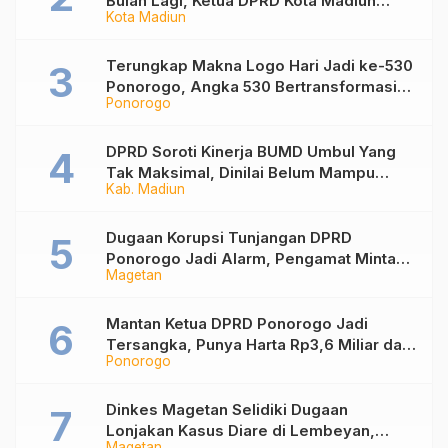
Bulan Lagi, Ketua DPRD Kota Madiun
Kota Madiun
Desak Pemkot Percepat Penanganan
Sampah
Terungkap Makna Logo Hari Jadi ke-530
Ponorogo, Angka 530 Bertransformasi
Ponorogo
Jadi Sekar Kinanthi
DPRD Soroti Kinerja BUMD Umbul Yang
Tak Maksimal, Dinilai Belum Mampu
Kab. Madiun
Hasilkan PAD
Dugaan Korupsi Tunjangan DPRD
Ponorogo Jadi Alarm, Pengamat Minta
Magetan
Magetan Perkuat Tata Kelola
Administrasi
Mantan Ketua DPRD Ponorogo Jadi
Tersangka, Punya Harta Rp3,6 Miliar dan
Ponorogo
Utang Rp1,4 Miliar
Dinkes Magetan Selidiki Dugaan
Lonjakan Kasus Diare di Lembeyan,
Magetan