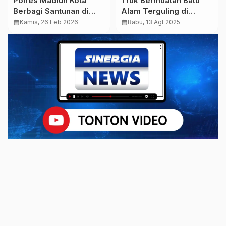
Polres Madiun Kota
Truk Bermuatan Batu
Berbagi Santunan di
Alam Terguling di
Panti Asuhan
Tikungan Sarangan,
calendar_month
Kamis, 26 Feb 2026
calendar_month
Rabu, 13 Agt 2025
Muhammadiyah,
Pasutri Alami Luka
Pererat Silaturahmi dan
Serius
Motivasi Anak Asuh