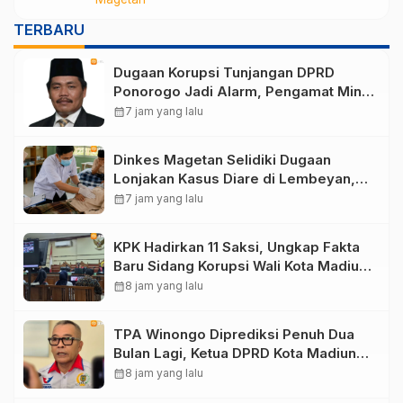
Lakukan Penyelidikan Epidemiologi
TERBARU
Dugaan Korupsi Tunjangan DPRD
Ponorogo Jadi Alarm, Pengamat Minta
Magetan Perkuat Tata Kelola
calendar_month
7 jam yang lalu
Administrasi
Dinkes Magetan Selidiki Dugaan
Lonjakan Kasus Diare di Lembeyan,
Lakukan Penyelidikan Epidemiologi
calendar_month
7 jam yang lalu
KPK Hadirkan 11 Saksi, Ungkap Fakta
Baru Sidang Korupsi Wali Kota Madiun
Nonaktif Maidi
calendar_month
8 jam yang lalu
TPA Winongo Diprediksi Penuh Dua
Bulan Lagi, Ketua DPRD Kota Madiun
Desak Pemkot Percepat Penanganan
calendar_month
8 jam yang lalu
Sampah