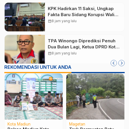
KPK Hadirkan 11 Saksi, Ungkap
Fakta Baru Sidang Korupsi Wali
Kota Madiun Nonaktif Maidi
calendar_month
8 jam yang lalu
TPA Winongo Diprediksi Penuh
Dua Bulan Lagi, Ketua DPRD Kota
Madiun Desak Pemkot Percepat
calendar_month
8 jam yang lalu
Penanganan Sampah
REKOMENDASI UNTUK ANDA
Kota Madiun
Magetan