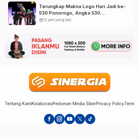
Terungkap Makna Logo Hari Jadi ke-
530 Ponorogo, Angka 530
Bertransformasi Jadi Sekar Kinanthi
calendar_month
12 jam yang lalu
Tentang Kami
Kolaborasi
Pedoman Media Siber
Privacy Policy
Terms 