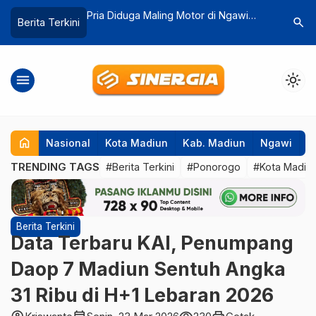
Motor di Ngawi
Tingkatkan Respons Kebakaran,
Koloni Ul
search
Berita Terkini
 Gangguan Jiwa
Pemkot Madiun Siapkan Pos Damkar
Kincang,
Baru
Pembasm
menu
light_mode
home
Nasional
Kota Madiun
Kab. Madiun
Ngawi
P
TRENDING TAGS
#Berita Terkini
#Ponorogo
#Kota Madiu
Berita Terkini
Data Terbaru KAI, Penumpang
Daop 7 Madiun Sentuh Angka
31 Ribu di H+1 Lebaran 2026