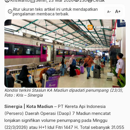
account_circle
calendar_month
visibility
print
Kriswanto
Senin, 23 Mar 2026
230
Cetak
Atur ukuran teks artikel ini untuk mendapatkan
text_increase
info
text_decrease
pengalaman membaca terbaik.
Kondisi terkini Stasiun KA Madiun dipadati penumpang (23/3),
Foto : Kris – Sinergia
Sinergia | Kota Madiun
– PT Kereta Api Indonesia
(Persero) Daerah Operasi (Daop) 7 Madiun mencatat
lonjakan signifikan volume penumpang pada Minggu
(22/3/2026) atau H+1 Idul Fitri 1447 H. Total sebanyak 31.055