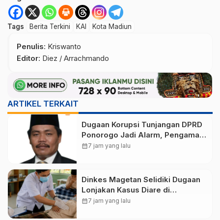
Tags
Berita Terkini
KAI
Kota Madiun
Penulis
: Kriswanto
Editor
: Diez / Arrachmando
ARTIKEL TERKAIT
Dugaan Korupsi Tunjangan DPRD
Ponorogo Jadi Alarm, Pengamat
Minta Magetan Perkuat Tata
calendar_month
7 jam yang lalu
Kelola Administrasi
Dinkes Magetan Selidiki Dugaan
Lonjakan Kasus Diare di
Lembeyan, Lakukan Penyelidikan
calendar_month
7 jam yang lalu
Epidemiologi