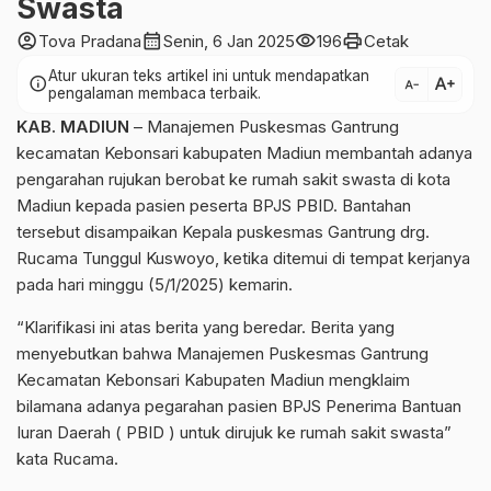
Swasta
account_circle
calendar_month
visibility
print
Tova Pradana
Senin, 6 Jan 2025
196
Cetak
Atur ukuran teks artikel ini untuk mendapatkan
text_increase
info
text_decrease
pengalaman membaca terbaik.
KAB. MADIUN
– Manajemen Puskesmas Gantrung
kecamatan Kebonsari kabupaten Madiun membantah adanya
pengarahan rujukan berobat ke rumah sakit swasta di kota
Madiun kepada pasien peserta BPJS PBID. Bantahan
tersebut disampaikan Kepala puskesmas Gantrung drg.
Rucama Tunggul Kuswoyo, ketika ditemui di tempat kerjanya
pada hari minggu (5/1/2025) kemarin.
“Klarifikasi ini atas berita yang beredar. Berita yang
menyebutkan bahwa Manajemen Puskesmas Gantrung
Kecamatan Kebonsari Kabupaten Madiun mengklaim
bilamana adanya pegarahan pasien BPJS Penerima Bantuan
Iuran Daerah ( PBID ) untuk dirujuk ke rumah sakit swasta”
kata Rucama.