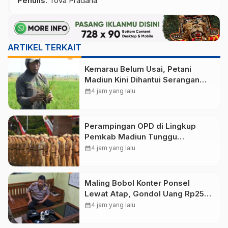
Penulis
: Tova Pradana
ARTIKEL TERKAIT
Kemarau Belum Usai, Petani
Madiun Kini Dihantui Serangan
Wereng yang Ancam Produksi
calendar_month
4 jam yang lalu
Padi
Perampingan OPD di Lingkup
Pemkab Madiun Tunggu
Persetujuan Kemendagri
calendar_month
4 jam yang lalu
Maling Bobol Konter Ponsel
Lewat Atap, Gondol Uang Rp25
Juta dan Empat HP di Ponorogo
calendar_month
4 jam yang lalu