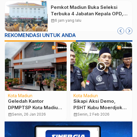
Pemkot Madiun Buka Seleksi
Terbuka 4 Jabatan Kepala OPD,
Pendaftaran Dibuka hingga 16
calendar_month
6 jam yang lalu
Agustus 2026
REKOMENDASI UNTUK ANDA
Kota Madiun
Kota Madiun
Geledah Kantor
Sikapi Aksi Demo,
DPMPTSP Kota Madiun,
PSHT Kubu Moerdjoko :
KPK Sita Dokumen
Hormati Upaya Hukum
calendar_month
Senin, 26 Jan 2026
calendar_month
Senin, 2 Feb 2026
hingga Uang Tunai
di Pengadilan
Ratusan Juta Rupiah