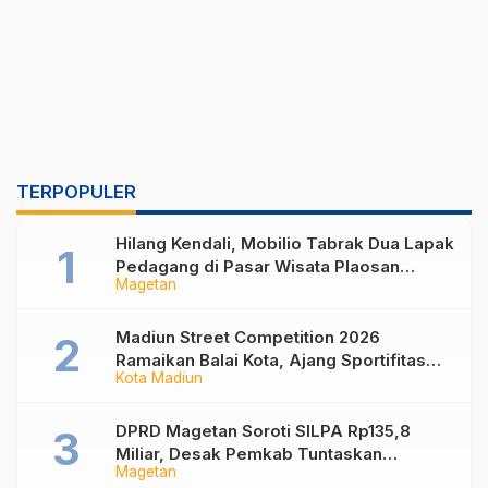
TERPOPULER
Hilang Kendali, Mobilio Tabrak Dua Lapak
Pedagang di Pasar Wisata Plaosan
Magetan
Magetan
Madiun Street Competition 2026
Ramaikan Balai Kota, Ajang Sportifitas
Kota Madiun
Anak Muda dari Basket 3×3 hingga Mural
DPRD Magetan Soroti SILPA Rp135,8
Miliar, Desak Pemkab Tuntaskan
Magetan
Kelebihan Bayar Proyek