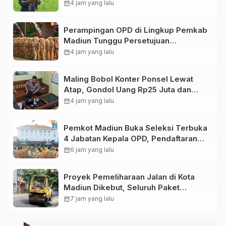
Ancam Produksi Padi
calendar_month
4 jam yang lalu
Perampingan OPD di Lingkup Pemkab
Madiun Tunggu Persetujuan
Kemendagri
calendar_month
4 jam yang lalu
Maling Bobol Konter Ponsel Lewat
Atap, Gondol Uang Rp25 Juta dan
Empat HP di Ponorogo
calendar_month
4 jam yang lalu
Pemkot Madiun Buka Seleksi Terbuka
4 Jabatan Kepala OPD, Pendaftaran
Dibuka hingga 16 Agustus 2026
calendar_month
6 jam yang lalu
Proyek Pemeliharaan Jalan di Kota
Madiun Dikebut, Seluruh Paket
Pekerjaan Lampaui Target
calendar_month
7 jam yang lalu