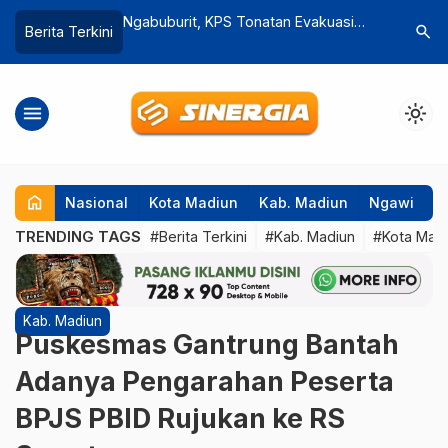
 MBG di
Ngabuburit, KPS Tonatan Evakuasi
Disdag dan Sat
search
Berita Terkini
fikat
Sampah dari Sungai
Modern, Harga 
Madiun Di Baw
menu
light_mode
home
Nasional
Kota Madiun
Kab. Madiun
Ngawi
P
TRENDING TAGS
#Berita Terkini
#Kab. Madiun
#Kota Mad
Kab. Madiun
Puskesmas Gantrung Bantah
Adanya Pengarahan Peserta
BPJS PBID Rujukan ke RS