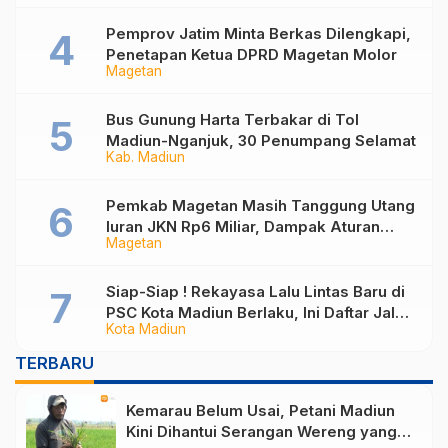
Pemprov Jatim Minta Berkas Dilengkapi,
Penetapan Ketua DPRD Magetan Molor
Magetan
Bus Gunung Harta Terbakar di Tol
Madiun-Nganjuk, 30 Penumpang Selamat
Kab. Madiun
Pemkab Magetan Masih Tanggung Utang
Iuran JKN Rp6 Miliar, Dampak Aturan
Magetan
Berlaku Surut dan Tekanan Fiskal
Siap-Siap ! Rekayasa Lalu Lintas Baru di
PSC Kota Madiun Berlaku, Ini Daftar Jalan
Kota Madiun
yang Berubah
TERBARU
Kemarau Belum Usai, Petani Madiun
Kini Dihantui Serangan Wereng yang