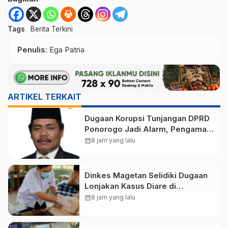
Tags
Berita Terkini
Penulis
: Ega Patria
ARTIKEL TERKAIT
Dugaan Korupsi Tunjangan DPRD
Ponorogo Jadi Alarm, Pengamat
Minta Magetan Perkuat Tata
calendar_month
8 jam yang lalu
Kelola Administrasi
Dinkes Magetan Selidiki Dugaan
Lonjakan Kasus Diare di
Lembeyan, Lakukan Penyelidikan
calendar_month
8 jam yang lalu
Epidemiologi