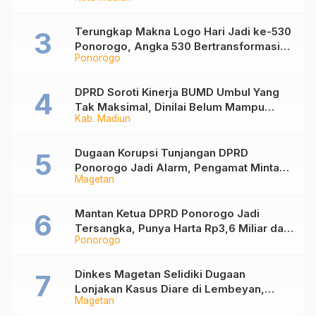
Desak Pemkot Percepat Penanganan
Sampah
Terungkap Makna Logo Hari Jadi ke-530
Ponorogo, Angka 530 Bertransformasi
Ponorogo
Jadi Sekar Kinanthi
DPRD Soroti Kinerja BUMD Umbul Yang
Tak Maksimal, Dinilai Belum Mampu
Kab. Madiun
Hasilkan PAD
Dugaan Korupsi Tunjangan DPRD
Ponorogo Jadi Alarm, Pengamat Minta
Magetan
Magetan Perkuat Tata Kelola
Administrasi
Mantan Ketua DPRD Ponorogo Jadi
Tersangka, Punya Harta Rp3,6 Miliar dan
Ponorogo
Utang Rp1,4 Miliar
Dinkes Magetan Selidiki Dugaan
Lonjakan Kasus Diare di Lembeyan,
Magetan
Lakukan Penyelidikan Epidemiologi