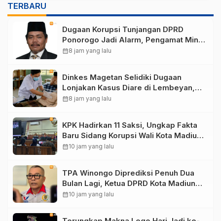
TERBARU
Dugaan Korupsi Tunjangan DPRD
Ponorogo Jadi Alarm, Pengamat Minta
Magetan Perkuat Tata Kelola
calendar_month
8 jam yang lalu
Administrasi
Dinkes Magetan Selidiki Dugaan
Lonjakan Kasus Diare di Lembeyan,
Lakukan Penyelidikan Epidemiologi
calendar_month
8 jam yang lalu
KPK Hadirkan 11 Saksi, Ungkap Fakta
Baru Sidang Korupsi Wali Kota Madiun
Nonaktif Maidi
calendar_month
10 jam yang lalu
TPA Winongo Diprediksi Penuh Dua
Bulan Lagi, Ketua DPRD Kota Madiun
Desak Pemkot Percepat Penanganan
calendar_month
10 jam yang lalu
Sampah
Terungkap Makna Logo Hari Jadi ke-