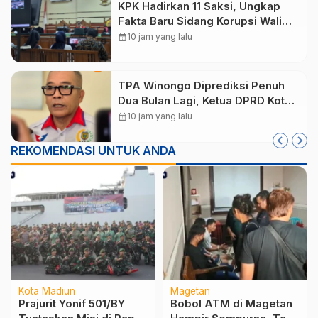
KPK Hadirkan 11 Saksi, Ungkap
Fakta Baru Sidang Korupsi Wali
Kota Madiun Nonaktif Maidi
calendar_month
10 jam yang lalu
TPA Winongo Diprediksi Penuh
Dua Bulan Lagi, Ketua DPRD Kota
Madiun Desak Pemkot Percepat
calendar_month
10 jam yang lalu
Penanganan Sampah
REKOMENDASI UNTUK ANDA
Kota Madiun
Magetan
Prajurit Yonif 501/BY
Bobol ATM di Magetan