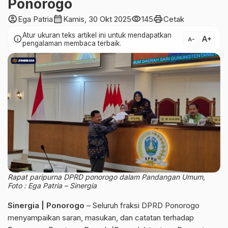
Ponorogo
account_circle
calendar_month
visibility
print
Ega Patria
Kamis, 30 Okt 2025
145
Cetak
Atur ukuran teks artikel ini untuk mendapatkan
text_increase
info
text_decrease
pengalaman membaca terbaik.
Rapat paripurna DPRD ponorogo dalam Pandangan Umum,
Foto : Ega Patria – Sinergia
Sinergia | Ponorogo
– Seluruh fraksi DPRD Ponorogo
menyampaikan saran, masukan, dan catatan terhadap