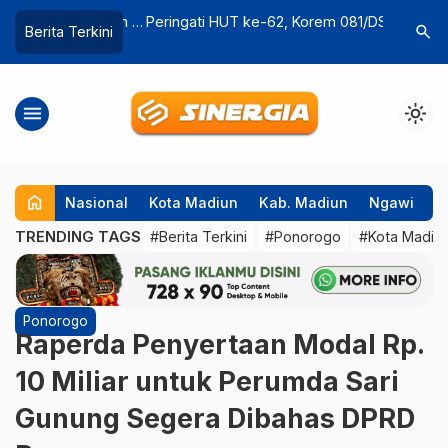
g Penyelundupan 2
Peringati HUT ke-62, Korem 081/DSJ
Masuk Da
search
Berita Terkini
i Kamboja,
Gelar Bakti Sosial untuk Warga Madiun
di Jatim,
Data Sud
menu
light_mode
home
Nasional
Kota Madiun
Kab. Madiun
Ngawi
P
TRENDING TAGS
#Berita Terkini
#Ponorogo
#Kota Madiu
Ponorogo
Raperda Penyertaan Modal Rp.
10 Miliar untuk Perumda Sari
Gunung Segera Dibahas DPRD