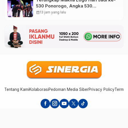
530 Ponorogo, Angka 530
Bertransformasi Jadi Sekar Kinanthi
calendar_month
13 jam yang lalu
Tentang Kami
Kolaborasi
Pedoman Media Siber
Privacy Policy
Terms 
Sinergia Mediatama - Bersinergi dan Menginspirasi