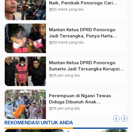
Naik, Pemkab Ponorogo Cari
Jalan Tengah
calendar_month
55 menit yang lalu
Mantan Ketua DPRD Ponorogo
Jadi Tersangka, Punya Harta
Rp3,6 Miliar dan Utang Rp1,4
calendar_month
59 menit yang lalu
Miliar
Mantan Ketua DPRD Ponorogo
Sunarto Jadi Tersangka Korupsi
Tunjangan Perumahan
calendar_month
16 jam yang lalu
Perempuan di Ngawi Tewas
Diduga Dibunuh Anak
Kandungnya yang mengalami
calendar_month
16 jam yang lalu
gangguan kejiwaan
REKOMENDASI UNTUK ANDA