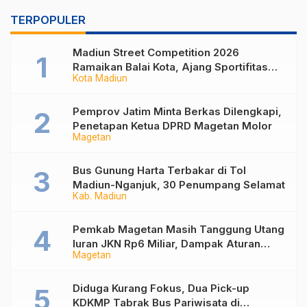
TERPOPULER
Madiun Street Competition 2026
Ramaikan Balai Kota, Ajang Sportifitas
Kota Madiun
Anak Muda dari Basket 3×3 hingga Mural
Pemprov Jatim Minta Berkas Dilengkapi,
Penetapan Ketua DPRD Magetan Molor
Magetan
Bus Gunung Harta Terbakar di Tol
Madiun-Nganjuk, 30 Penumpang Selamat
Kab. Madiun
Pemkab Magetan Masih Tanggung Utang
Iuran JKN Rp6 Miliar, Dampak Aturan
Magetan
Berlaku Surut dan Tekanan Fiskal
Diduga Kurang Fokus, Dua Pick-up
KDKMP Tabrak Bus Pariwisata di