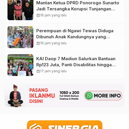
Mantan Ketua DPRD Ponorogo Sunarto
Jadi Tersangka Korupsi Tunjangan
Perumahan
calendar_month
16 jam yang lalu
Perempuan di Ngawi Tewas Diduga
Dibunuh Anak Kandungnya yang
mengalami gangguan kejiwaan
calendar_month
16 jam yang lalu
KAI Daop 7 Madiun Salurkan Bantuan
Rp123 Juta, Panti Disabilitas hingga
Reog Ponorogo Dapat Prioritas
calendar_month
17 jam yang lalu