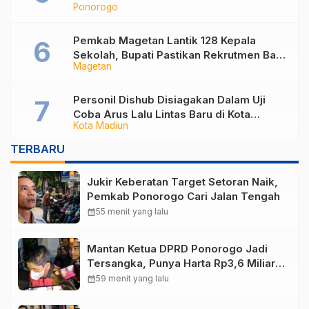
Ponorogo
Sukorejo Ponorogo
Pemkab Magetan Lantik 128 Kepala
Sekolah, Bupati Pastikan Rekrutmen Baru
Magetan
Segera Dibuka untuk Isi Jabatan yang
Masih Kosong
Personil Dishub Disiagakan Dalam Uji
Coba Arus Lalu Lintas Baru di Kota
Kota Madiun
Madiun
TERBARU
Jukir Keberatan Target Setoran Naik,
Pemkab Ponorogo Cari Jalan Tengah
calendar_month
55 menit yang lalu
Mantan Ketua DPRD Ponorogo Jadi
Tersangka, Punya Harta Rp3,6 Miliar
dan Utang Rp1,4 Miliar
calendar_month
59 menit yang lalu