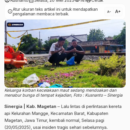
account_circle
calendar_month
visibility
print
Kusnanto
Selasa, 20 Mei 2025
141
Cetak
Atur ukuran teks artikel ini untuk mendapatkan
text_increase
info
text_decrease
pengalaman membaca terbaik.
Keluarga korban kecelakaan maut sedang mendoakan dan
menabur bunga di tempat kejadian, Foto : Kusnanto – Sinergia
Sinergia | Kab. Magetan
– Lalu lintas di perlintasan kereta
api Kelurahan Mangge, Kecamatan Barat, Kabupaten
Magetan, Jawa Timur, kembali normal, Selasa pagi
(20/05/2025), usai insiden tragis sehari sebelumnya.