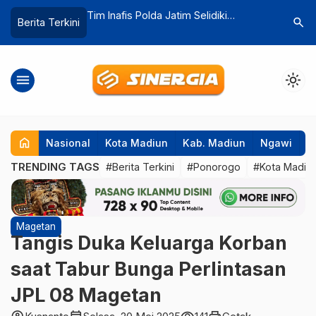
im Selidiki
Sparta Pena Pesta Gol atas PKDI,
Aksi Ema
search
Berita Terkini
Farmasi RSUD dr.
Langsung Puncaki Grup D Kapolres
Polisi A
Madiun Cup U-40 2026
Lintas 
menu
light_mode
home
Nasional
Kota Madiun
Kab. Madiun
Ngawi
P
TRENDING TAGS
#Berita Terkini
#Ponorogo
#Kota Madiu
Magetan
Tangis Duka Keluarga Korban
saat Tabur Bunga Perlintasan
JPL 08 Magetan