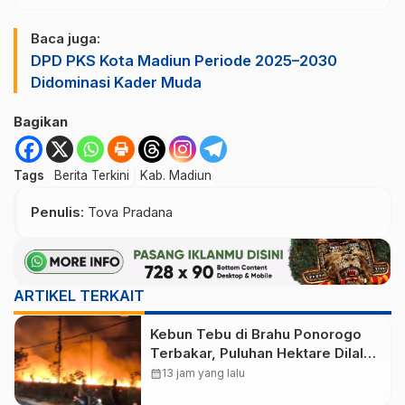
Baca juga:
DPD PKS Kota Madiun Periode 2025–2030
Didominasi Kader Muda
Bagikan
Tags
Berita Terkini
Kab. Madiun
Penulis
: Tova Pradana
ARTIKEL TERKAIT
Kebun Tebu di Brahu Ponorogo
Terbakar, Puluhan Hektare Dilalap
Api
calendar_month
13 jam yang lalu