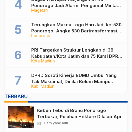
Ponorogo Jadi Alarm, Pengamat Minta
Magetan
Magetan Perkuat Tata Kelola
Administrasi
Terungkap Makna Logo Hari Jadi ke-530
Ponorogo, Angka 530 Bertransformasi
Ponorogo
Jadi Sekar Kinanthi
PRI Targetkan Struktur Lengkap di 38
Kabupaten/Kota Jatim dan 75 Kursi DPR
Kota Madiun
RI pada Pemilu 2029
DPRD Soroti Kinerja BUMD Umbul Yang
Tak Maksimal, Dinilai Belum Mampu
Kab. Madiun
Hasilkan PAD
TERBARU
Kebun Tebu di Brahu Ponorogo
Terbakar, Puluhan Hektare Dilalap Api
calendar_month
13 jam yang lalu