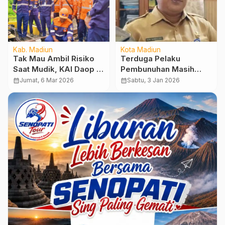
Kab. Madiun
Kota Madiun
Tak Mau Ambil Risiko
Terduga Pelaku
Saat Mudik, KAI Daop 7
Pembunuhan Masih
Madiun Periksa Jalur
Dibawah Umur, Ini
calendar_month
Jumat, 6 Mar 2026
calendar_month
Sabtu, 3 Jan 2026
KA Talun–Tulungagung
Langkah Dinsos Kota
Madiun