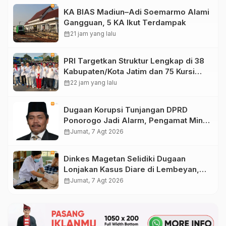
KA BIAS Madiun–Adi Soemarmo Alami
Gangguan, 5 KA Ikut Terdampak
calendar_month
21 jam yang lalu
PRI Targetkan Struktur Lengkap di 38
Kabupaten/Kota Jatim dan 75 Kursi
DPR RI pada Pemilu 2029
calendar_month
22 jam yang lalu
Dugaan Korupsi Tunjangan DPRD
Ponorogo Jadi Alarm, Pengamat Minta
Magetan Perkuat Tata Kelola
calendar_month
Jumat, 7 Agt 2026
Administrasi
Dinkes Magetan Selidiki Dugaan
Lonjakan Kasus Diare di Lembeyan,
Lakukan Penyelidikan Epidemiologi
calendar_month
Jumat, 7 Agt 2026