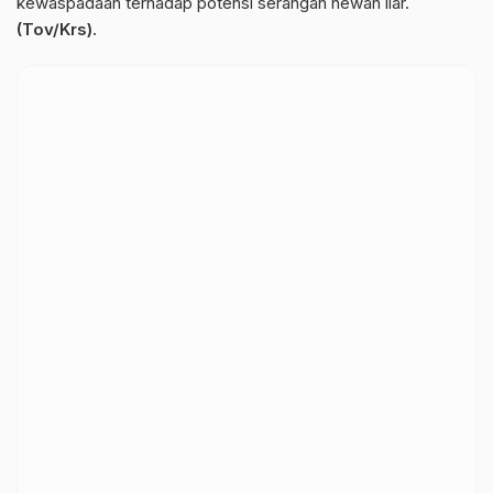
kewaspadaan terhadap potensi serangan hewan liar.
(Tov/Krs).