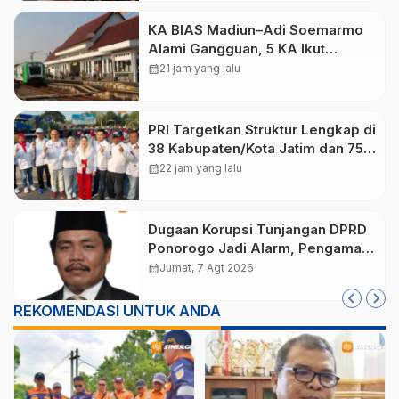
KA BIAS Madiun–Adi Soemarmo
Alami Gangguan, 5 KA Ikut
Terdampak
calendar_month
21 jam yang lalu
PRI Targetkan Struktur Lengkap di
38 Kabupaten/Kota Jatim dan 75
Kursi DPR RI pada Pemilu 2029
calendar_month
22 jam yang lalu
Dugaan Korupsi Tunjangan DPRD
Ponorogo Jadi Alarm, Pengamat
Minta Magetan Perkuat Tata
calendar_month
Jumat, 7 Agt 2026
Kelola Administrasi
REKOMENDASI UNTUK ANDA