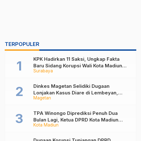
TERPOPULER
KPK Hadirkan 11 Saksi, Ungkap Fakta
Baru Sidang Korupsi Wali Kota Madiun
Surabaya
Nonaktif Maidi
Dinkes Magetan Selidiki Dugaan
Lonjakan Kasus Diare di Lembeyan,
Magetan
Lakukan Penyelidikan Epidemiologi
TPA Winongo Diprediksi Penuh Dua
Bulan Lagi, Ketua DPRD Kota Madiun
Kota Madiun
Desak Pemkot Percepat Penanganan
Sampah
Dugaan Korupsi Tunjangan DPRD