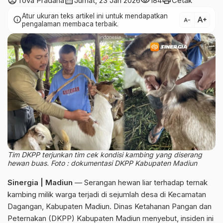
account_circle
calendar_month
visibility
print
Tova Pradana
Jumat, 23 Jan 2026
184
Cetak
Atur ukuran teks artikel ini untuk mendapatkan
text_increase
info
text_decrease
pengalaman membaca terbaik.
Tim DKPP terjunkan tim cek kondisi kambing yang diserang
hewan buas. Foto : dokumentasi DKPP Kabupaten Madiun
Sinergia | Madiun
— Serangan hewan liar terhadap ternak
kambing milik warga terjadi di sejumlah desa di Kecamatan
Dagangan, Kabupaten Madiun. Dinas Ketahanan Pangan dan
Peternakan (DKPP) Kabupaten Madiun menyebut, insiden ini