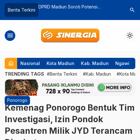
 Potensi
337 Jemaah Haji Kloter 51 Tiba di
Jembatan
search
Berita Terkini
…
garap, Dinilai Bisa
Magetan, Satu Jemaah Wafat di Tanah
Rampung 
Suci
menu
light_mode
home
Nasional
Kota Madiun
Kab. Madiun
Ngawi
P
TRENDING TAGS
#Berita Terkini
#Kab. Madiun
#Kota Mad
Ponorogo
Kemenag Ponorogo Bentuk Tim
Investigasi, Izin Pondok
Pesantren Milik JYD Terancam