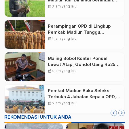
Wereng yang Ancam Produksi
calendar_month
3 jam yang lalu
Padi
Perampingan OPD di Lingkup
Pemkab Madiun Tunggu
Persetujuan Kemendagri
calendar_month
4 jam yang lalu
Maling Bobol Konter Ponsel
Lewat Atap, Gondol Uang Rp25
Juta dan Empat HP di Ponorogo
calendar_month
4 jam yang lalu
Pemkot Madiun Buka Seleksi
Terbuka 4 Jabatan Kepala OPD,
Pendaftaran Dibuka hingga 16
calendar_month
6 jam yang lalu
Agustus 2026
REKOMENDASI UNTUK ANDA