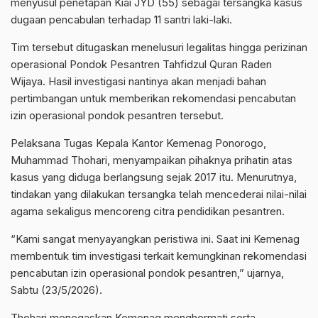
menyusul penetapan Kiai JYD (55) sebagai tersangka kasus
dugaan pencabulan terhadap 11 santri laki-laki.
Tim tersebut ditugaskan menelusuri legalitas hingga perizinan
operasional Pondok Pesantren Tahfidzul Quran Raden
Wijaya. Hasil investigasi nantinya akan menjadi bahan
pertimbangan untuk memberikan rekomendasi pencabutan
izin operasional pondok pesantren tersebut.
Pelaksana Tugas Kepala Kantor Kemenag Ponorogo,
Muhammad Thohari, menyampaikan pihaknya prihatin atas
kasus yang diduga berlangsung sejak 2017 itu. Menurutnya,
tindakan yang dilakukan tersangka telah mencederai nilai-nilai
agama sekaligus mencoreng citra pendidikan pesantren.
“Kami sangat menyayangkan peristiwa ini. Saat ini Kemenag
membentuk tim investigasi terkait kemungkinan rekomendasi
pencabutan izin operasional pondok pesantren,” ujarnya,
Sabtu (23/5/2026).
Thohari menegaskan Kemenag menghormati serta