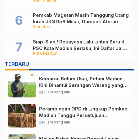
Kab. Madiun
Pemkab Magetan Masih Tanggung Utang
Iuran JKN Rp6 Miliar, Dampak Aturan
Magetan
Berlaku Surut dan Tekanan Fiskal
Siap-Siap ! Rekayasa Lalu Lintas Baru di
PSC Kota Madiun Berlaku, Ini Daftar Jalan
Kota Madiun
yang Berubah
TERBARU
Kemarau Belum Usai, Petani Madiun
Kini Dihantui Serangan Wereng yang
Ancam Produksi Padi
calendar_month
3 jam yang lalu
Perampingan OPD di Lingkup Pemkab
Madiun Tunggu Persetujuan
Kemendagri
calendar_month
4 jam yang lalu
Maling Bobol Konter Ponsel Lewat