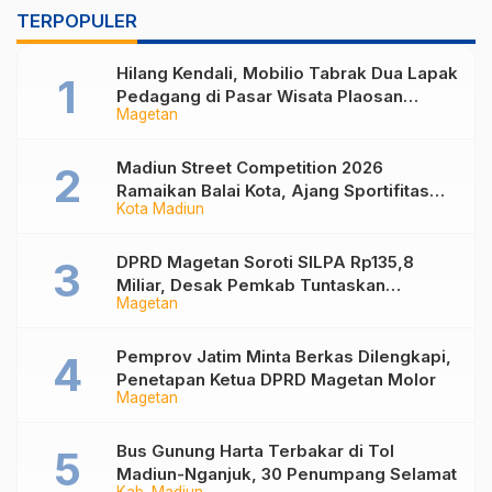
TERPOPULER
Hilang Kendali, Mobilio Tabrak Dua Lapak
Pedagang di Pasar Wisata Plaosan
Magetan
Magetan
Madiun Street Competition 2026
Ramaikan Balai Kota, Ajang Sportifitas
Kota Madiun
Anak Muda dari Basket 3×3 hingga Mural
DPRD Magetan Soroti SILPA Rp135,8
Miliar, Desak Pemkab Tuntaskan
Magetan
Kelebihan Bayar Proyek
Pemprov Jatim Minta Berkas Dilengkapi,
Penetapan Ketua DPRD Magetan Molor
Magetan
Bus Gunung Harta Terbakar di Tol
Madiun-Nganjuk, 30 Penumpang Selamat