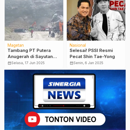
Magetan
Nasional
Tambang PT Putera
Selesai! PSSI Resmi
Anugerah di Sayutan
Pecat Shin Tae-Yong
Kembali Beroperasi,
calendar_month
Selasa, 17 Jun 2025
calendar_month
Senin, 6 Jan 2025
Legalitas Jadi Tanda
Tanya