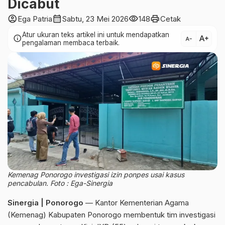
Dicabut
account_circle
calendar_month
visibility
print
Ega Patria
Sabtu, 23 Mei 2026
148
Cetak
Atur ukuran teks artikel ini untuk mendapatkan
text_increase
info
text_decrease
pengalaman membaca terbaik.
Kemenag Ponorogo investigasi izin ponpes usai kasus
pencabulan. Foto : Ega-Sinergia
Sinergia | Ponorogo
— Kantor Kementerian Agama
(Kemenag) Kabupaten Ponorogo membentuk tim investigasi