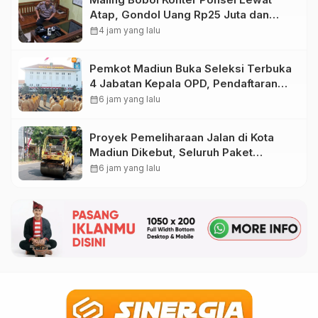
Atap, Gondol Uang Rp25 Juta dan
Empat HP di Ponorogo
calendar_month
4 jam yang lalu
Pemkot Madiun Buka Seleksi Terbuka
4 Jabatan Kepala OPD, Pendaftaran
Dibuka hingga 16 Agustus 2026
calendar_month
6 jam yang lalu
Proyek Pemeliharaan Jalan di Kota
Madiun Dikebut, Seluruh Paket
Pekerjaan Lampaui Target
calendar_month
6 jam yang lalu