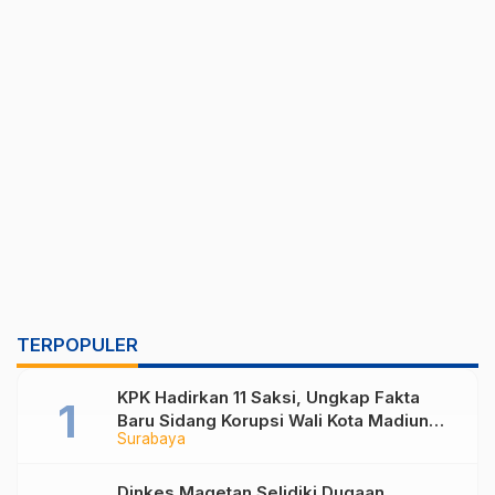
TERPOPULER
KPK Hadirkan 11 Saksi, Ungkap Fakta
Baru Sidang Korupsi Wali Kota Madiun
Surabaya
Nonaktif Maidi
Dinkes Magetan Selidiki Dugaan