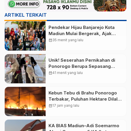
ARTIKEL TERKAIT
Pendekar Hijau Banjarejo Kota
Madiun Mulai Bergerak, Ajak
Warga Pilah Sampah dari Rumah
calendar_month
35 menit yang lalu
Unik! Seserahan Pernikahan di
Ponorogo Berupa Sepasang
Domba Merino
calendar_month
41 menit yang lalu
Kebun Tebu di Brahu Ponorogo
Terbakar, Puluhan Hektare Dilalap
Api
calendar_month
17 jam yang lalu
KA BIAS Madiun–Adi Soemarmo