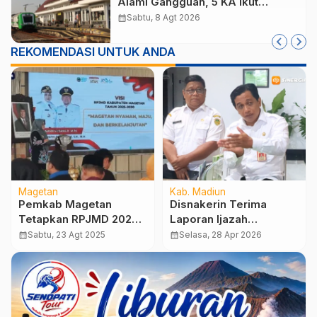
Alami Gangguan, 5 KA Ikut
Terdampak
calendar_month
Sabtu, 8 Agt 2026
REKOMENDASI UNTUK ANDA
Magetan
Kab. Madiun
Pemkab Magetan
Disnakerin Terima
Tetapkan RPJMD 2025–
Laporan Ijazah
2029, DPRD Ingatkan
Karyawan CV SJA
calendar_month
Sabtu, 23 Agt 2025
calendar_month
Selasa, 28 Apr 2026
Sinergi dan
Diklaim Sudah
Keterbatasan Anggaran
Dikembalikan