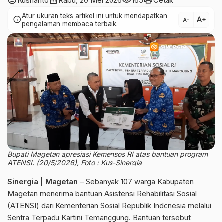
account_circle
calendar_month
visibility
print
Kusnanto
Rabu, 20 Mei 2026
165
Cetak
Atur ukuran teks artikel ini untuk mendapatkan
text_increase
info
text_decrease
pengalaman membaca terbaik.
Bupati Magetan apresiasi Kemensos RI atas bantuan program
ATENSI. (20/5/2026), Foto : Kus-Sinergia
Sinergia | Magetan
– Sebanyak 107 warga Kabupaten
Magetan menerima bantuan Asistensi Rehabilitasi Sosial
(ATENSI) dari Kementerian Sosial Republik Indonesia melalui
Sentra Terpadu Kartini Temanggung. Bantuan tersebut