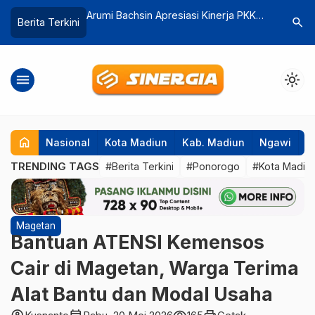
iasi Kinerja PKK
Ratusan Calon P3K Paruh Waktu Urus
Penemuan
search
Berita Terkini
 Gotong Royong
Surat Sehat di RSU Dungus
Madiun, D
kan Stunting
Perempu
menu
light_mode
home
Nasional
Kota Madiun
Kab. Madiun
Ngawi
P
TRENDING TAGS
#Berita Terkini
#Ponorogo
#Kota Madiu
Magetan
Bantuan ATENSI Kemensos
Cair di Magetan, Warga Terima
Alat Bantu dan Modal Usaha