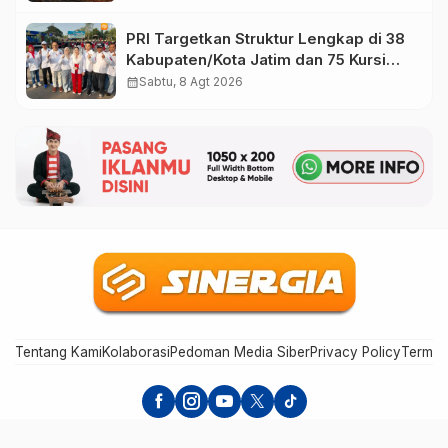
PRI Targetkan Struktur Lengkap di 38
Kabupaten/Kota Jatim dan 75 Kursi
DPR RI pada Pemilu 2029
calendar_month
Sabtu, 8 Agt 2026
Tentang Kami
Kolaborasi
Pedoman Media Siber
Privacy Policy
Terms 