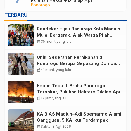
Puluhan Hektare Dilalap Api
Ponorogo
TERBARU
Pendekar Hijau Banjarejo Kota Madiun
Mulai Bergerak, Ajak Warga Pilah
Sampah dari Rumah
calendar_month
35 menit yang lalu
Unik! Seserahan Pernikahan di
Ponorogo Berupa Sepasang Domba
Merino
calendar_month
41 menit yang lalu
Kebun Tebu di Brahu Ponorogo
Terbakar, Puluhan Hektare Dilalap Api
calendar_month
17 jam yang lalu
KA BIAS Madiun–Adi Soemarmo Alami
Gangguan, 5 KA Ikut Terdampak
calendar_month
Sabtu, 8 Agt 2026