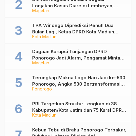
Lonjakan Kasus Diare di Lembeyan,
Magetan
Lakukan Penyelidikan Epidemiologi
TPA Winongo Diprediksi Penuh Dua
Bulan Lagi, Ketua DPRD Kota Madiun
Kota Madiun
Desak Pemkot Percepat Penanganan
Sampah
Dugaan Korupsi Tunjangan DPRD
Ponorogo Jadi Alarm, Pengamat Minta
Magetan
Magetan Perkuat Tata Kelola
Administrasi
Terungkap Makna Logo Hari Jadi ke-530
Ponorogo, Angka 530 Bertransformasi
Ponorogo
Jadi Sekar Kinanthi
PRI Targetkan Struktur Lengkap di 38
Kabupaten/Kota Jatim dan 75 Kursi DPR
Kota Madiun
RI pada Pemilu 2029
Kebun Tebu di Brahu Ponorogo Terbakar,