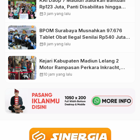
KAI Daop 7 Madiun Salurkan Bantuan
Rp123 Juta, Panti Disabilitas hingga
Reog Ponorogo Dapat Prioritas
calendar_month
3 jam yang lalu
BPOM Surabaya Musnahkan 97.676
Tablet Obat Ilegal Senilai Rp540 Juta,
Cegah Penyalahgunaan di Kalangan
calendar_month
8 jam yang lalu
Pelajar
Kejari Kabupaten Madiun Lelang 2
Motor Rampasan Perkara Inkracht,
Penawaran Dibuka 11 Agustus
calendar_month
10 jam yang lalu