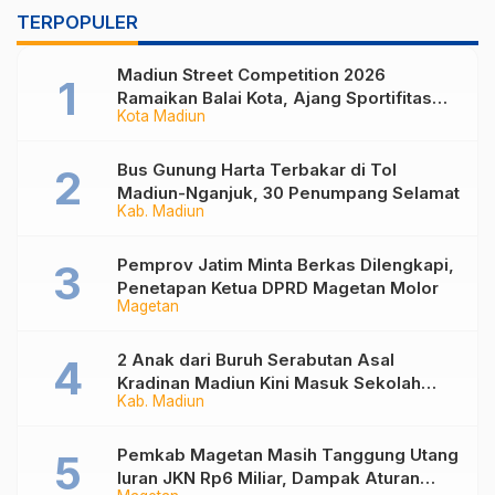
TERPOPULER
Madiun Street Competition 2026
Ramaikan Balai Kota, Ajang Sportifitas
Kota Madiun
Anak Muda dari Basket 3×3 hingga Mural
Bus Gunung Harta Terbakar di Tol
Madiun-Nganjuk, 30 Penumpang Selamat
Kab. Madiun
Pemprov Jatim Minta Berkas Dilengkapi,
Penetapan Ketua DPRD Magetan Molor
Magetan
2 Anak dari Buruh Serabutan Asal
Kradinan Madiun Kini Masuk Sekolah
Kab. Madiun
Rakyat
Pemkab Magetan Masih Tanggung Utang
Iuran JKN Rp6 Miliar, Dampak Aturan