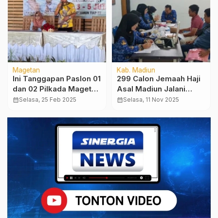
Magetan
Kab. Madiun
Ini Tanggapan Paslon 01
299 Calon Jemaah Haji
dan 02 Pilkada Magetan
Asal Madiun Jalani
Pasca Putusan PSU oleh
Pemeriksaan Kesehatan
calendar_month
Selasa, 25 Feb 2025
calendar_month
Selasa, 11 Nov 2025
MK
di Puskesmas