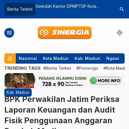
DPMPTSP Kota
Hasil Penyelidikan Pasutri di Pulung
Gebyar
search
Berita Terkini
 Dokumen hingga
Dibunuh Anaknya dengan Benda
Wujudk
an Juta Rupiah
Tumpul
Berpre
menu
light_mode
home
Nasional
Kota Madiun
Kab. Madiun
Ngawi
P
TRENDING TAGS
#Berita Terkini
#Ponorogo
#Kota Madiu
Kab. Madiun
BPK Perwakilan Jatim Periksa
Laporan Keuangan dan Audit
Fisik Penggunaan Anggaran