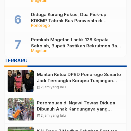
Magetan
Berlaku Surut dan Tekanan Fiskal
Diduga Kurang Fokus, Dua Pick-up
KDKMP Tabrak Bus Pariwisata di
Ponorogo
Sukorejo Ponorogo
Pemkab Magetan Lantik 128 Kepala
Sekolah, Bupati Pastikan Rekrutmen Baru
Magetan
Segera Dibuka untuk Isi Jabatan yang
Masih Kosong
TERBARU
Mantan Ketua DPRD Ponorogo Sunarto
Jadi Tersangka Korupsi Tunjangan
Perumahan
calendar_month
2 jam yang lalu
Perempuan di Ngawi Tewas Diduga
Dibunuh Anak Kandungnya yang
mengalami gangguan kejiwaan
calendar_month
2 jam yang lalu