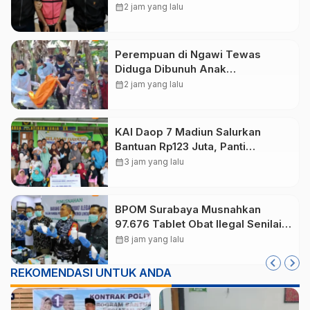
Tunjangan Perumahan
calendar_month
2 jam yang lalu
Perempuan di Ngawi Tewas
Diduga Dibunuh Anak
Kandungnya yang mengalami
calendar_month
2 jam yang lalu
gangguan kejiwaan
KAI Daop 7 Madiun Salurkan
Bantuan Rp123 Juta, Panti
Disabilitas hingga Reog Ponorogo
calendar_month
3 jam yang lalu
Dapat Prioritas
BPOM Surabaya Musnahkan
97.676 Tablet Obat Ilegal Senilai
Rp540 Juta, Cegah
calendar_month
8 jam yang lalu
Penyalahgunaan di Kalangan
Pelajar
REKOMENDASI UNTUK ANDA