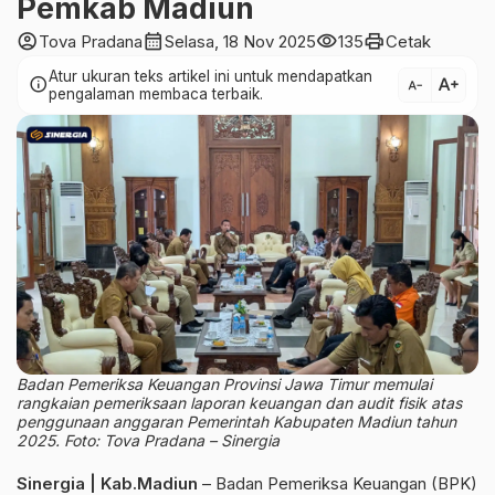
Pemkab Madiun
account_circle
calendar_month
visibility
print
Tova Pradana
Selasa, 18 Nov 2025
135
Cetak
Atur ukuran teks artikel ini untuk mendapatkan
text_increase
info
text_decrease
pengalaman membaca terbaik.
Badan Pemeriksa Keuangan Provinsi Jawa Timur memulai
rangkaian pemeriksaan laporan keuangan dan audit fisik atas
penggunaan anggaran Pemerintah Kabupaten Madiun tahun
2025. Foto: Tova Pradana – Sinergia
Sinergia | Kab.Madiun
– Badan Pemeriksa Keuangan (BPK)