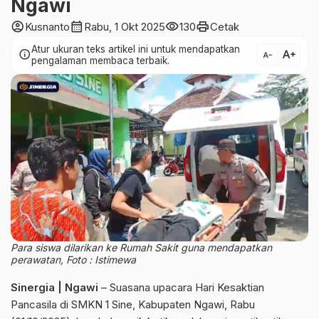
Ngawi
account_circle
calendar_month
visibility
print
Kusnanto
Rabu, 1 Okt 2025
130
Cetak
Atur ukuran teks artikel ini untuk mendapatkan
text_increase
info
text_decrease
pengalaman membaca terbaik.
Para siswa dilarikan ke Rumah Sakit guna mendapatkan
perawatan, Foto : Istimewa
Sinergia | Ngawi
– Suasana upacara Hari Kesaktian
Pancasila di SMKN 1 Sine, Kabupaten Ngawi, Rabu