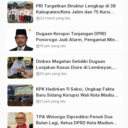
PRI Targetkan Struktur Lengkap di 38
Kabupaten/Kota Jatim dan 75 Kursi
DPR RI pada Pemilu 2029
calendar_month
33 menit yang lalu
Dugaan Korupsi Tunjangan DPRD
Ponorogo Jadi Alarm, Pengamat Minta
Magetan Perkuat Tata Kelola
calendar_month
19 jam yang lalu
Administrasi
Dinkes Magetan Selidiki Dugaan
Lonjakan Kasus Diare di Lembeyan,
Lakukan Penyelidikan Epidemiologi
calendar_month
20 jam yang lalu
KPK Hadirkan 11 Saksi, Ungkap Fakta
Baru Sidang Korupsi Wali Kota Madiun
Nonaktif Maidi
calendar_month
21 jam yang lalu
TPA Winongo Diprediksi Penuh Dua
Bulan Lagi, Ketua DPRD Kota Madiun