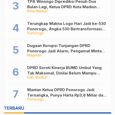
TPA Winongo Diprediksi Penuh Dua
Bulan Lagi, Ketua DPRD Kota Madiun
Kota Madiun
Desak Pemkot Percepat Penanganan
Sampah
Terungkap Makna Logo Hari Jadi ke-530
Ponorogo, Angka 530 Bertransformasi
Ponorogo
Jadi Sekar Kinanthi
Dugaan Korupsi Tunjangan DPRD
Ponorogo Jadi Alarm, Pengamat Minta
Magetan
Magetan Perkuat Tata Kelola
Administrasi
DPRD Soroti Kinerja BUMD Umbul Yang
Tak Maksimal, Dinilai Belum Mampu
Kab. Madiun
Hasilkan PAD
Mantan Ketua DPRD Ponorogo Jadi
Tersangka, Punya Harta Rp3,6 Miliar dan
Ponorogo
Utang Rp1,4 Miliar
TERBARU