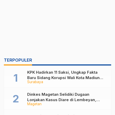
TERPOPULER
KPK Hadirkan 11 Saksi, Ungkap Fakta
Baru Sidang Korupsi Wali Kota Madiun
Surabaya
Nonaktif Maidi
Dinkes Magetan Selidiki Dugaan
Lonjakan Kasus Diare di Lembeyan,
Magetan
Lakukan Penyelidikan Epidemiologi