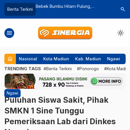
 Pulung,
Ratusan Atlet Taekwondo dari Seluruh
Disperdag
search
Berita Terkini
 Medok dan
Indonesia Bertanding di Kejurnas
Kios Pasa
ikin Lidah
Danlanud Iswahjudi Cup 2025
menu
light_mode
home
Nasional
Kota Madiun
Kab. Madiun
Ngawi
P
TRENDING TAGS
#Berita Terkini
#Ponorogo
#Kota Madiu
Ngawi
Puluhan Siswa Sakit, Pihak
SMKN 1 Sine Tunggu
Pemeriksaan Lab dari Dinkes