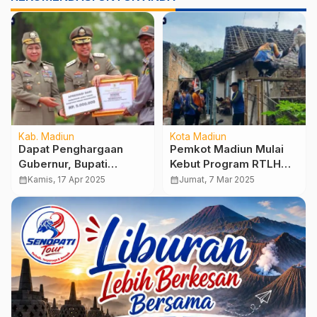
Kab. Madiun
Kota Madiun
Dapat Penghargaan
Pemkot Madiun Mulai
Gubernur, Bupati
Kebut Program RTLH
Madiun dan Mbah
untuk Meningkatkan
calendar_month
Kamis, 17 Apr 2025
calendar_month
Jumat, 7 Mar 2025
Suyatno Sumringah
Kesejahteraan Warga