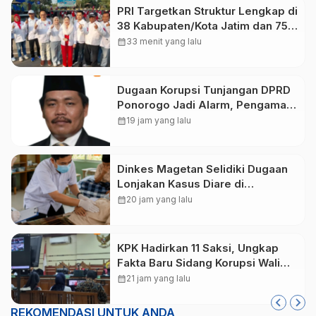
PRI Targetkan Struktur Lengkap di
38 Kabupaten/Kota Jatim dan 75
Kursi DPR RI pada Pemilu 2029
calendar_month
33 menit yang lalu
Dugaan Korupsi Tunjangan DPRD
Ponorogo Jadi Alarm, Pengamat
Minta Magetan Perkuat Tata
calendar_month
19 jam yang lalu
Kelola Administrasi
Dinkes Magetan Selidiki Dugaan
Lonjakan Kasus Diare di
Lembeyan, Lakukan Penyelidikan
calendar_month
20 jam yang lalu
Epidemiologi
KPK Hadirkan 11 Saksi, Ungkap
Fakta Baru Sidang Korupsi Wali
Kota Madiun Nonaktif Maidi
calendar_month
21 jam yang lalu
REKOMENDASI UNTUK ANDA