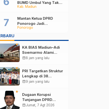
BUMD Umbul Yang Tak
Kab. Madiun
Maksimal, Dinilai Belum
Mampu Hasilkan PAD
Mantan Ketua DPRD
Ponorogo Jadi
Ponorogo
Tersangka, Punya Harta
Rp3,6 Miliar dan Utang
ERBARU
Rp1,4 Miliar
KA BIAS Madiun–Adi
Soemarmo Alami
Gangguan, 5 KA Ikut
calendar_month
8 jam yang lalu
Terdampak
PRI Targetkan Struktur
Lengkap di 38
Kabupaten/Kota Jatim
calendar_month
9 jam yang lalu
dan 75 Kursi DPR RI
pada Pemilu 2029
Dugaan Korupsi
Tunjangan DPRD
Ponorogo Jadi Alarm,
calendar_month
Jumat, 7 Agt 2026