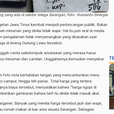
ng yang ada di sekitar telaga Sarangan, Foto : Kusnanto-Sinergia
etan Jawa Timur kembali menjadi perbincangan publik. Bukan
minuman yang dinilai tidak wajar. Hal itu pun viral di media
an pengalaman tidak menyenangkan yang dirasakan saat
laga di lereng Gunung Lawu tersebut.
gah cerita sekelompok wisatawan yang merasa harus
T
rapa minuman dan camilan. Unggahannya kemudian menyebar
 foto nota bertuliskan tangan yang mencantumkan menu
opi campur, hingga teh panas. Total harga yang tertera
ginya biaya tersebut, menyatakan bahwa “harga ngopi di
berikan gambaran bahwa tarif itu dinilai tidak masuk akal.
ganet. Banyak yang menilai harga tersebut jauh dari wajar,
au rumah makan di luar area wisata Sarangan. Sebagian