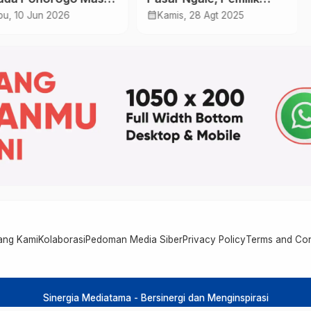
p Pondasi, 3.500
Angkringan Tewas
calendar_month
u, 10 Jun 2026
Kamis, 28 Agt 2025
a Akan Rasakan
faat
ang Kami
Kolaborasi
Pedoman Media Siber
Privacy Policy
Terms and Con
Sinergia Mediatama - Bersinergi dan Menginspirasi