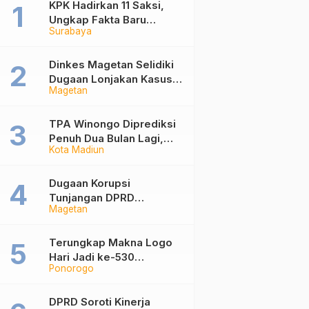
KPK Hadirkan 11 Saksi,
Ungkap Fakta Baru
Surabaya
Sidang Korupsi Wali Kota
Madiun Nonaktif Maidi
Dinkes Magetan Selidiki
Dugaan Lonjakan Kasus
Magetan
Diare di Lembeyan,
Lakukan Penyelidikan
Epidemiologi
TPA Winongo Diprediksi
Penuh Dua Bulan Lagi,
Kota Madiun
Ketua DPRD Kota Madiun
Desak Pemkot Percepat
Penanganan Sampah
Dugaan Korupsi
Tunjangan DPRD
Magetan
Ponorogo Jadi Alarm,
Pengamat Minta Magetan
Perkuat Tata Kelola
Terungkap Makna Logo
Administrasi
Hari Jadi ke-530
Ponorogo
Ponorogo, Angka 530
Bertransformasi Jadi
Sekar Kinanthi
DPRD Soroti Kinerja