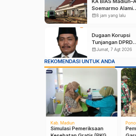
KA BIAS Madiun–A
Soemarmo Alami
Gangguan, 5 KA Ik
calendar_month
8 jam yang lalu
Terdampak
Dugaan Korupsi
Tunjangan DPRD
Ponorogo Jadi Al
calendar_month
Jumat, 7 Agt 2026
Pengamat Minta
REKOMENDASI UNTUK ANDA
Magetan Perkuat 
Kelola Administras
Kab. Madiun
Pono
ahun di Kota
Simulasi Pemeriksaan
Pem
lang Sejak Awal
Kesehatan Gratis (PKG)
Garu