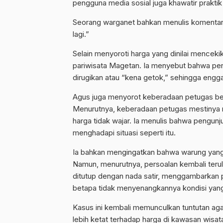
pengguna media sosial juga khawatir prakti
Seorang warganet bahkan menulis komentar, 
lagi.”
Selain menyoroti harga yang dinilai menceki
pariwisata Magetan. Ia menyebut bahwa pe
dirugikan atau “kena getok,” sehingga engg
Agus juga menyorot keberadaan petugas bers
Menurutnya, keberadaan petugas mestinya m
harga tidak wajar. Ia menulis bahwa pengun
menghadapi situasi seperti itu.
Ia bahkan mengingatkan bahwa warung yang
Namun, menurutnya, persoalan kembali terul
ditutup dengan nada satir, menggambarkan 
betapa tidak menyenangkannya kondisi yang
Kasus ini kembali memunculkan tuntutan aga
lebih ketat terhadap harga di kawasan wisata