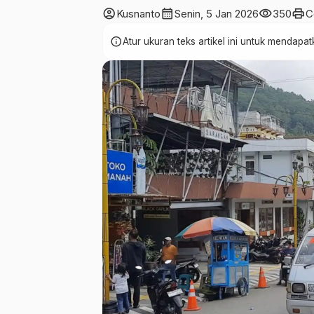
account_circle
calendar_month
visibility
print
Kusnanto
Senin, 5 Jan 2026
350
C
info
Atur ukuran teks artikel ini untuk mendap