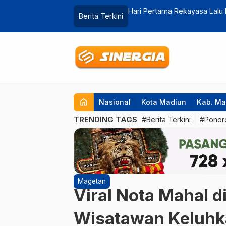
iklaim Lancar, Tapi Ada Titik Rawan
Kecelakaan Beruntun di Pasa
Berita Terkini
…
home
Nasional
Kota Madiun
Kab. Ma
TRENDING TAGS
#Berita Terkini
#Ponor
Magetan
Viral Nota Mahal d
Wisatawan Keluhk