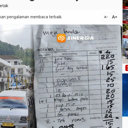
etak
text_increase
atkan pengalaman membaca terbaik.
text_decrease