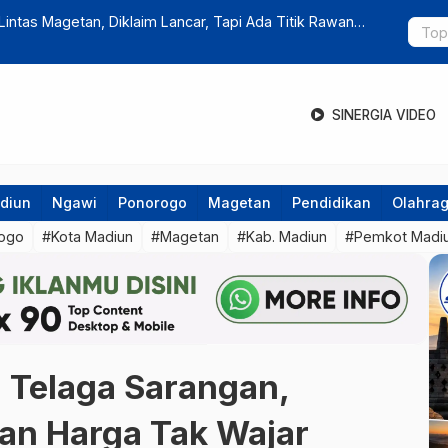
r Stasiun Ponorogo, Truk Hantam Mobil dan Motor
Dampak Efi
SINERGIA VIDEO
diun
Ngawi
Ponorogo
Magetan
Pendidikan
Olahra
ogo
#Kota Madiun
#Magetan
#Kab. Madiun
#Pemkot Madi
i Telaga Sarangan,
an Harga Tak Wajar