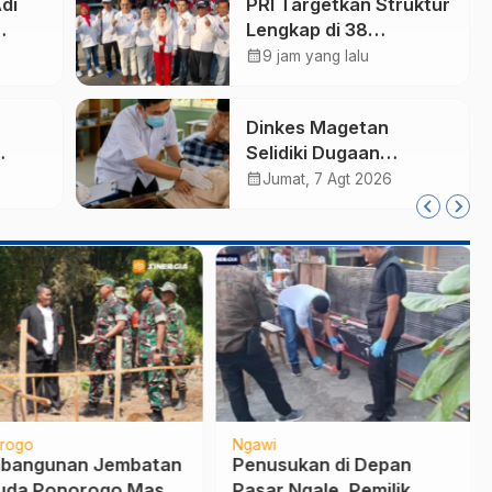
di
PRI Targetkan Struktur
Lengkap di 38
ut
Kabupaten/Kota Jatim
calendar_month
9 jam yang lalu
dan 75 Kursi DPR RI
pada Pemilu 2029
Dinkes Magetan
Selidiki Dugaan
arm,
Lonjakan Kasus Diare
calendar_month
Jumat, 7 Agt 2026
di Lembeyan, Lakukan
Tata
Penyelidikan
i
Epidemiologi
rogo
Ngawi
bangunan Jembatan
Penusukan di Depan
da Ponorogo Masuk
Pasar Ngale, Pemilik