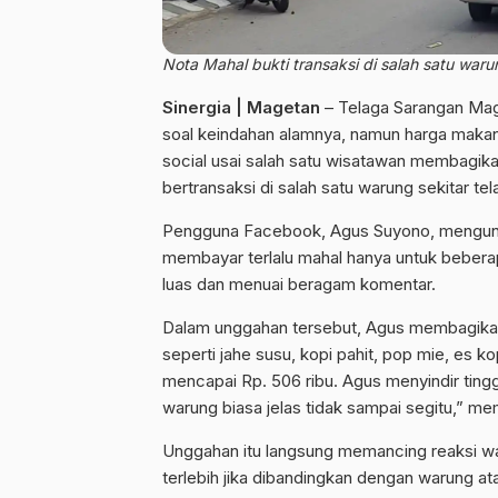
Nota Mahal bukti transaksi di salah satu waru
Sinergia | Magetan
– Telaga Sarangan Mag
soal keindahan alamnya, namun harga makanan 
social usai salah satu wisatawan membagik
bertransaksi di salah satu warung sekitar te
Pengguna Facebook, Agus Suyono, mengung
membayar terlalu mahal hanya untuk bebe
luas dan menuai beragam komentar.
Dalam unggahan tersebut, Agus membagikan
seperti jahe susu, kopi pahit, pop mie, es k
mencapai Rp. 506 ribu. Agus menyindir ting
warung biasa jelas tidak sampai segitu,” mem
Unggahan itu langsung memancing reaksi war
terlebih jika dibandingkan dengan warung at