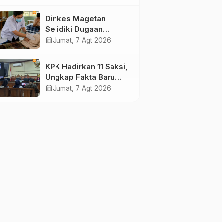
Pengamat Minta
Magetan Perkuat Tata
Dinkes Magetan
Kelola Administrasi
Selidiki Dugaan
Lonjakan Kasus Diare
calendar_month
Jumat, 7 Agt 2026
di Lembeyan, Lakukan
Penyelidikan
KPK Hadirkan 11 Saksi,
Epidemiologi
Ungkap Fakta Baru
Sidang Korupsi Wali
calendar_month
Jumat, 7 Agt 2026
Kota Madiun Nonaktif
Maidi