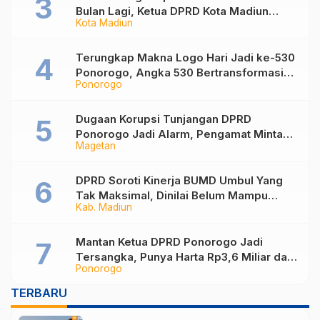
Bulan Lagi, Ketua DPRD Kota Madiun
Kota Madiun
Desak Pemkot Percepat Penanganan
Sampah
Terungkap Makna Logo Hari Jadi ke-530
Ponorogo, Angka 530 Bertransformasi
Ponorogo
Jadi Sekar Kinanthi
Dugaan Korupsi Tunjangan DPRD
Ponorogo Jadi Alarm, Pengamat Minta
Magetan
Magetan Perkuat Tata Kelola
Administrasi
DPRD Soroti Kinerja BUMD Umbul Yang
Tak Maksimal, Dinilai Belum Mampu
Kab. Madiun
Hasilkan PAD
Mantan Ketua DPRD Ponorogo Jadi
Tersangka, Punya Harta Rp3,6 Miliar dan
Ponorogo
Utang Rp1,4 Miliar
TERBARU