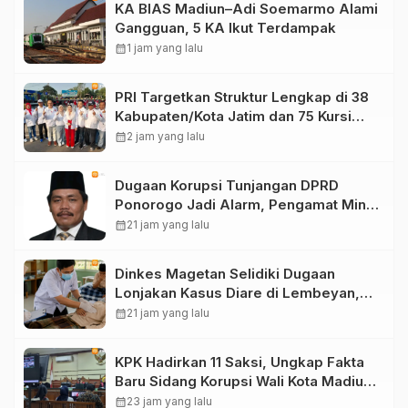
KA BIAS Madiun–Adi Soemarmo Alami
Gangguan, 5 KA Ikut Terdampak
calendar_month
1 jam yang lalu
PRI Targetkan Struktur Lengkap di 38
Kabupaten/Kota Jatim dan 75 Kursi
DPR RI pada Pemilu 2029
calendar_month
2 jam yang lalu
Dugaan Korupsi Tunjangan DPRD
Ponorogo Jadi Alarm, Pengamat Minta
Magetan Perkuat Tata Kelola
calendar_month
21 jam yang lalu
Administrasi
Dinkes Magetan Selidiki Dugaan
Lonjakan Kasus Diare di Lembeyan,
Lakukan Penyelidikan Epidemiologi
calendar_month
21 jam yang lalu
KPK Hadirkan 11 Saksi, Ungkap Fakta
Baru Sidang Korupsi Wali Kota Madiun
Nonaktif Maidi
calendar_month
23 jam yang lalu