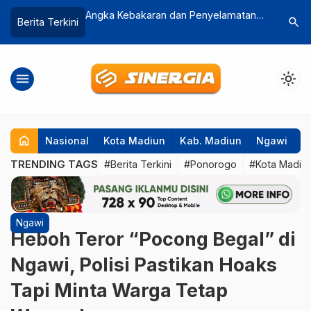
an Penyelamatan
Damkar dan Relawan Evakuasi
Program 
search
Berita Terkini
 Madiun
Kambing Tercebur ke Sumur Sedalam
Dikritik 
13 Meter
Pengelol
menu
light_mode
home
Nasional
Kota Madiun
Kab. Madiun
Ngawi
P
TRENDING TAGS
#Berita Terkini
#Ponorogo
#Kota Madiu
Ngawi
Heboh Teror “Pocong Begal” di
Ngawi, Polisi Pastikan Hoaks
Tapi Minta Warga Tetap