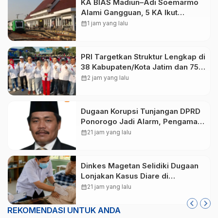
KA BIAS Madiun–Adi Soemarmo
Alami Gangguan, 5 KA Ikut
Terdampak
calendar_month
1 jam yang lalu
PRI Targetkan Struktur Lengkap di
38 Kabupaten/Kota Jatim dan 75
Kursi DPR RI pada Pemilu 2029
calendar_month
2 jam yang lalu
Dugaan Korupsi Tunjangan DPRD
Ponorogo Jadi Alarm, Pengamat
Minta Magetan Perkuat Tata
calendar_month
21 jam yang lalu
Kelola Administrasi
Dinkes Magetan Selidiki Dugaan
Lonjakan Kasus Diare di
Lembeyan, Lakukan Penyelidikan
calendar_month
21 jam yang lalu
Epidemiologi
REKOMENDASI UNTUK ANDA