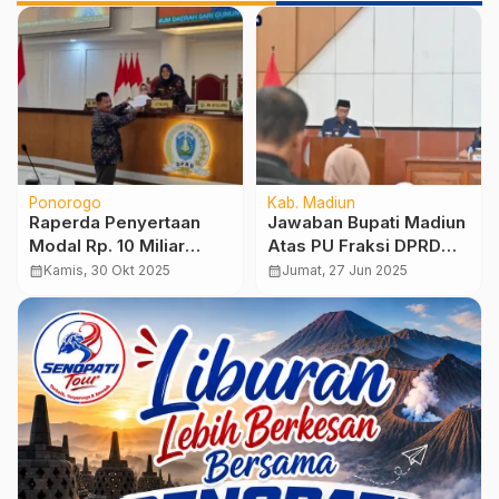
Ponorogo
Kab. Madiun
Raperda Penyertaan
Jawaban Bupati Madiun
Modal Rp. 10 Miliar
Atas PU Fraksi DPRD
untuk Perumda Sari
Soal RPJMD 2025–2029,
calendar_month
Kamis, 30 Okt 2025
calendar_month
Jumat, 27 Jun 2025
Gunung Segera Dibahas
Fokus Investasi dan
DPRD Ponorogo
Pemberdayaan UMKM