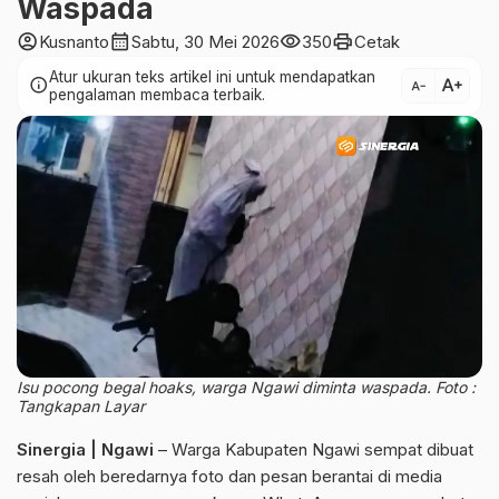
Waspada
account_circle
calendar_month
visibility
print
Kusnanto
Sabtu, 30 Mei 2026
350
Cetak
Atur ukuran teks artikel ini untuk mendapatkan
text_increase
info
text_decrease
pengalaman membaca terbaik.
Isu pocong begal hoaks, warga Ngawi diminta waspada. Foto :
Tangkapan Layar
Sinergia | Ngawi
– Warga Kabupaten Ngawi sempat dibuat
resah oleh beredarnya foto dan pesan berantai di media