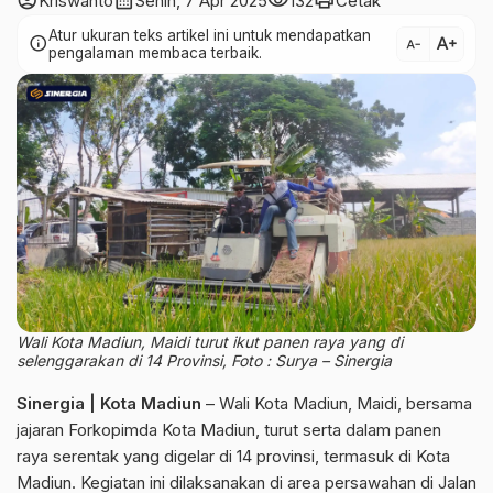
account_circle
calendar_month
visibility
print
Kriswanto
Senin, 7 Apr 2025
132
Cetak
Atur ukuran teks artikel ini untuk mendapatkan
text_increase
info
text_decrease
pengalaman membaca terbaik.
Wali Kota Madiun, Maidi turut ikut panen raya yang di
selenggarakan di 14 Provinsi, Foto : Surya – Sinergia
Sinergia | Kota Madiun
– Wali Kota Madiun, Maidi, bersama
jajaran Forkopimda Kota Madiun, turut serta dalam panen
raya serentak yang digelar di 14 provinsi, termasuk di Kota
Madiun. Kegiatan ini dilaksanakan di area persawahan di Jalan