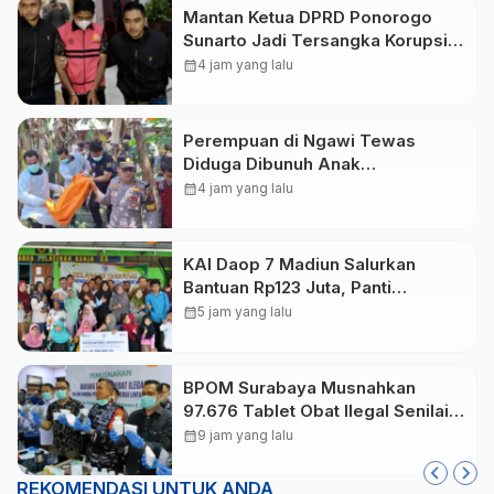
Mantan Ketua DPRD Ponorogo
Sunarto Jadi Tersangka Korupsi
Tunjangan Perumahan
calendar_month
4 jam yang lalu
Perempuan di Ngawi Tewas
Diduga Dibunuh Anak
Kandungnya yang mengalami
calendar_month
4 jam yang lalu
gangguan kejiwaan
KAI Daop 7 Madiun Salurkan
Bantuan Rp123 Juta, Panti
Disabilitas hingga Reog Ponorogo
calendar_month
5 jam yang lalu
Dapat Prioritas
BPOM Surabaya Musnahkan
97.676 Tablet Obat Ilegal Senilai
Rp540 Juta, Cegah
calendar_month
9 jam yang lalu
Penyalahgunaan di Kalangan
Pelajar
REKOMENDASI UNTUK ANDA