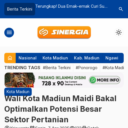
ak-emak Curi Susu
Baru 10 Hari Kerja di Bali, 4 Warga
Lima Bul
search
Berita Terkini
orogo, Diselipkan
Magetan Tewas Tertimbun Tanah
Kabar Ka
Longsor
Bos SMK 
menu
light_mode
home
Nasional
Kota Madiun
Kab. Madiun
Ngawi
P
TRENDING TAGS
#Berita Terkini
#Ponorogo
#Kota Madiu
Kota Madiun
Wali Kota Madiun Maidi Bakal
Optimalkan Potensi Besar
Sektor Pertanian