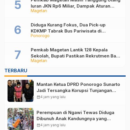
Iuran JKN Rp6 Miliar, Dampak Aturan
Magetan
Berlaku Surut dan Tekanan Fiskal
Diduga Kurang Fokus, Dua Pick-up
KDKMP Tabrak Bus Pariwisata di
Ponorogo
Sukorejo Ponorogo
Pemkab Magetan Lantik 128 Kepala
Sekolah, Bupati Pastikan Rekrutmen Baru
Magetan
Segera Dibuka untuk Isi Jabatan yang
Masih Kosong
TERBARU
Mantan Ketua DPRD Ponorogo Sunarto
Jadi Tersangka Korupsi Tunjangan
Perumahan
calendar_month
4 jam yang lalu
Perempuan di Ngawi Tewas Diduga
Dibunuh Anak Kandungnya yang
mengalami gangguan kejiwaan
calendar_month
4 jam yang lalu