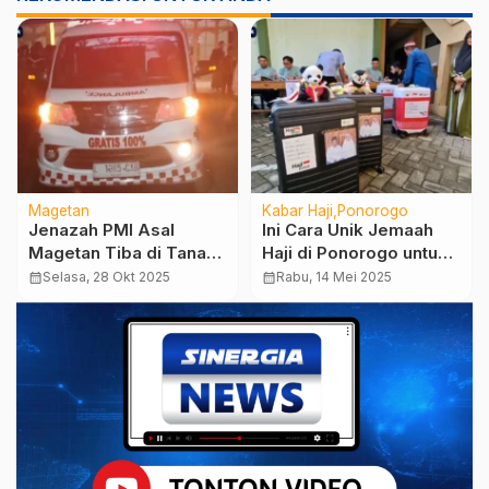
Magetan
Kabar Haji
Ponorogo
Jenazah PMI Asal
Ini Cara Unik Jemaah
Magetan Tiba di Tanah
Haji di Ponorogo untuk
Air, Keluarga Diselimuti
Mengenali Koper
calendar_month
Selasa, 28 Okt 2025
calendar_month
Rabu, 14 Mei 2025
Duka