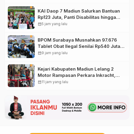
KAI Daop 7 Madiun Salurkan Bantuan
Rp123 Juta, Panti Disabilitas hingga
Reog Ponorogo Dapat Prioritas
calendar_month
5 jam yang lalu
BPOM Surabaya Musnahkan 97.676
Tablet Obat Ilegal Senilai Rp540 Juta,
Cegah Penyalahgunaan di Kalangan
calendar_month
9 jam yang lalu
Pelajar
Kejari Kabupaten Madiun Lelang 2
Motor Rampasan Perkara Inkracht,
Penawaran Dibuka 11 Agustus
calendar_month
11 jam yang lalu