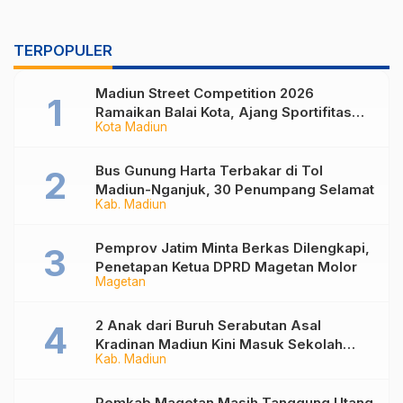
TERPOPULER
Madiun Street Competition 2026
Ramaikan Balai Kota, Ajang Sportifitas
Kota Madiun
Anak Muda dari Basket 3×3 hingga Mural
Bus Gunung Harta Terbakar di Tol
Madiun-Nganjuk, 30 Penumpang Selamat
Kab. Madiun
Pemprov Jatim Minta Berkas Dilengkapi,
Penetapan Ketua DPRD Magetan Molor
Magetan
2 Anak dari Buruh Serabutan Asal
Kradinan Madiun Kini Masuk Sekolah
Kab. Madiun
Rakyat
Pemkab Magetan Masih Tanggung Utang