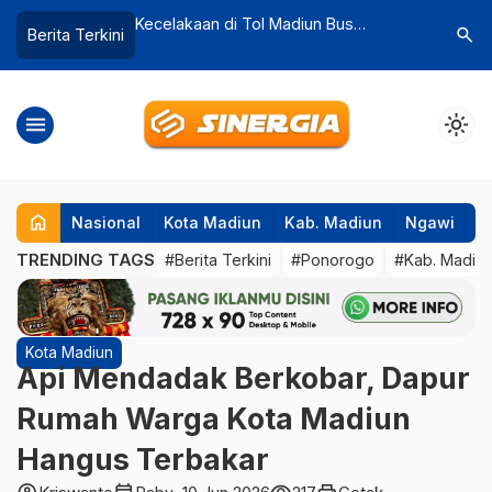
Madiun Bus
Pemkot Madiun Buka Seleksi Terbuka
Komisi I
search
Berita Terkini
Kijang Innova
4 Jabatan Kepala OPD, Pendaftaran
Izin Ged
Dibuka hingga 16 Agustus 2026
Diminta
menu
light_mode
home
Nasional
Kota Madiun
Kab. Madiun
Ngawi
P
TRENDING TAGS
#Berita Terkini
#Ponorogo
#Kab. Madiu
Kota Madiun
Api Mendadak Berkobar, Dapur
Rumah Warga Kota Madiun
Hangus Terbakar