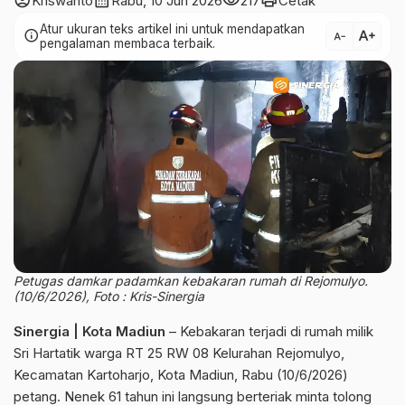
account_circle
calendar_month
visibility
print
Kriswanto
Rabu, 10 Jun 2026
217
Cetak
Atur ukuran teks artikel ini untuk mendapatkan
text_increase
info
text_decrease
pengalaman membaca terbaik.
Petugas damkar padamkan kebakaran rumah di Rejomulyo.
(10/6/2026), Foto : Kris-Sinergia
Sinergia | Kota Madiun
– Kebakaran terjadi di rumah milik
Sri Hartatik warga RT 25 RW 08 Kelurahan Rejomulyo,
Kecamatan Kartoharjo, Kota Madiun, Rabu (10/6/2026)
petang. Nenek 61 tahun ini langsung berteriak minta tolong