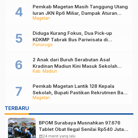
Pemkab Magetan Masih Tanggung Utang
Iuran JKN Rp6 Miliar, Dampak Aturan
Magetan
Berlaku Surut dan Tekanan Fiskal
Diduga Kurang Fokus, Dua Pick-up
KDKMP Tabrak Bus Pariwisata di
Ponorogo
Sukorejo Ponorogo
2 Anak dari Buruh Serabutan Asal
Kradinan Madiun Kini Masuk Sekolah
Kab. Madiun
Rakyat
Pemkab Magetan Lantik 128 Kepala
Sekolah, Bupati Pastikan Rekrutmen Baru
Magetan
Segera Dibuka untuk Isi Jabatan yang
Masih Kosong
TERBARU
BPOM Surabaya Musnahkan 97.676
Tablet Obat Ilegal Senilai Rp540 Juta,
Cegah Penyalahgunaan di Kalangan
calendar_month
24 menit yang lalu