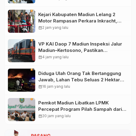
Pelajar
Kejari Kabupaten Madiun Lelang 2
Motor Rampasan Perkara Inkracht,
Penawaran Dibuka 11 Agustus
calendar_month
2 jam yang lalu
VP KAI Daop 7 Madiun Inspeksi Jalur
Madiun–Kertosono, Pastikan
Keselamatan Perjalanan Kereta Tetap
calendar_month
4 jam yang lalu
Optimal
Diduga Ulah Orang Tak Bertanggung
Jawab, Lahan Tebu Seluas 2 Hektare
di Plunturan Ponorogo Terbakar
calendar_month
16 jam yang lalu
Pemkot Madiun Libatkan LPMK
Percepat Program Pilah Sampah dari
Rumah, TPA Winongo Butuh
calendar_month
20 jam yang lalu
Penanganan Cepat