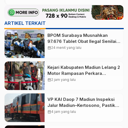
ARTIKEL TERKAIT
BPOM Surabaya Musnahkan
97.676 Tablet Obat Ilegal Senilai
Rp540 Juta, Cegah
calendar_month
24 menit yang lalu
Penyalahgunaan di Kalangan
Pelajar
Kejari Kabupaten Madiun Lelang 2
Motor Rampasan Perkara
Inkracht, Penawaran Dibuka 11
calendar_month
2 jam yang lalu
Agustus
VP KAI Daop 7 Madiun Inspeksi
Jalur Madiun–Kertosono, Pastikan
Keselamatan Perjalanan Kereta
calendar_month
4 jam yang lalu
Tetap Optimal