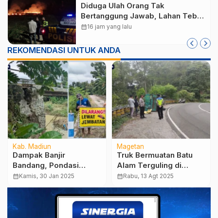
Diduga Ulah Orang Tak
Bertanggung Jawab, Lahan Tebu
Seluas 2 Hektare di Plunturan
calendar_month
16 jam yang lalu
Ponorogo Terbakar
REKOMENDASI UNTUK ANDA
Kab. Madiun
Magetan
Dampak Banjir
Truk Bermuatan Batu
Bandang, Pondasi
Alam Terguling di
Jembatan Ngale
Tikungan Sarangan,
calendar_month
Kamis, 30 Jan 2025
calendar_month
Rabu, 13 Agt 2025
Ambles, Warga
Pasutri Alami Luka
Swadaya Lakukan
Serius
Perbaikan