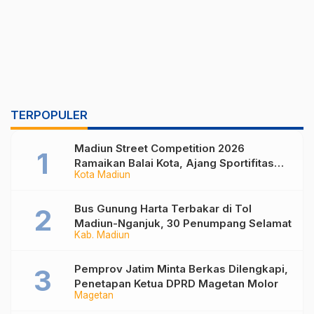
TERPOPULER
Madiun Street Competition 2026
Ramaikan Balai Kota, Ajang Sportifitas
Kota Madiun
Anak Muda dari Basket 3×3 hingga Mural
Bus Gunung Harta Terbakar di Tol
Madiun-Nganjuk, 30 Penumpang Selamat
Kab. Madiun
Pemprov Jatim Minta Berkas Dilengkapi,
Penetapan Ketua DPRD Magetan Molor
Magetan