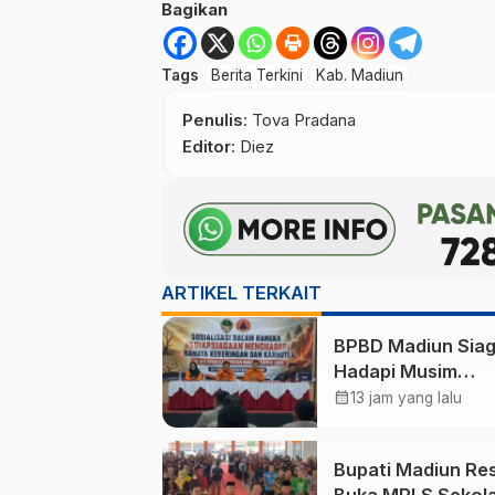
Bagikan
Tags
Berita Terkini
Kab. Madiun
Penulis
: Tova Pradana
Editor
: Diez
ARTIKEL TERKAIT
BPBD Madiun Sia
Hadapi Musim
Kemarau, Petakan
calendar_month
13 jam yang lalu
Desa Rawan
Kekeringan dan 2
Bupati Madiun Re
Desa Rawan Karhu
Buka MPLS Sekol