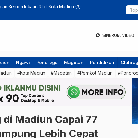
gan Kemerdekaan RI di Kota Madiun (3)
Dinas Perta
Kesejahter
SINERGIA VIDEO
diun
Ngawi
Ponorogo
Magetan
Pendidikan
Olahra
Madiun
#Kota Madiun
#Magetan
#Pemkot Madiun
#Ponoro
 di Madiun Capai 77
Rampung Lebih Cepat