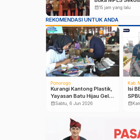
Rakyat, 260 Sisw
calendar_month
15 jam yang lalu
Bersiap Ikuti
REKOMENDASI UNTUK ANDA
Pendidikan Beras
Ponorogo
Kab. 
sata Religi dan
Kurangi Kantong Plastik,
Isi 
Kota Madiun,
Yayasan Batu Hijau Gelar
SPBU
 Jejak Sejarah
Lomba Melukis Tote Bag
Pula
calendar_month
calendar_month
 Apr 2026
Sabtu, 6 Jun 2026
Kam
 Kota hingga
no