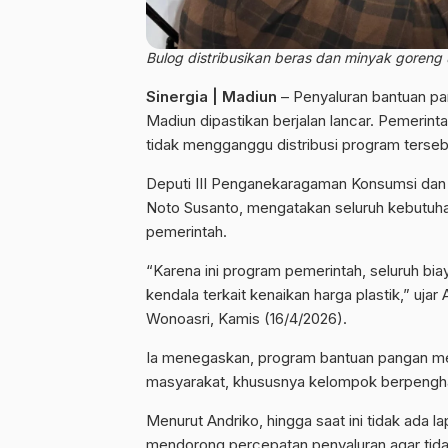
Bulog distribusikan beras dan minyak goreng 
Sinergia | Madiun
– Penyaluran bantuan pa
Madiun dipastikan berjalan lancar. Pemerin
tidak mengganggu distribusi program terseb
Deputi III Penganekaragaman Konsumsi dan
Noto Susanto, mengatakan seluruh kebutuha
pemerintah.
“Karena ini program pemerintah, seluruh biay
kendala terkait kenaikan harga plastik,” uj
Wonoasri, Kamis (16/4/2026).
Ia menegaskan, program bantuan pangan mer
masyarakat, khususnya kelompok berpenghas
Menurut Andriko, hingga saat ini tidak ada la
mendorong percepatan penyaluran agar tida