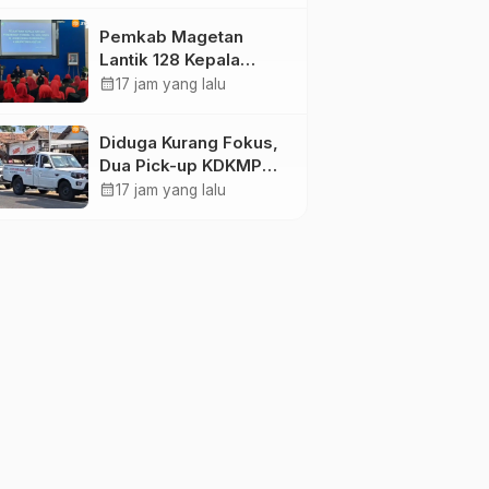
Pendidikan Berasrama
Pemkab Magetan
Lantik 128 Kepala
Sekolah, Bupati
calendar_month
17 jam yang lalu
Pastikan Rekrutmen
Baru Segera Dibuka
Diduga Kurang Fokus,
untuk Isi Jabatan yang
Dua Pick-up KDKMP
Masih Kosong
Tabrak Bus Pariwisata
calendar_month
17 jam yang lalu
di Sukorejo Ponorogo