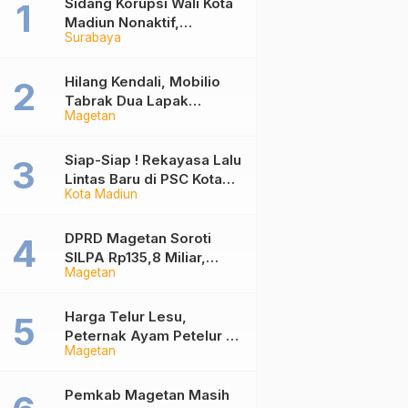
Sidang Korupsi Wali Kota
Madiun Nonaktif,
Surabaya
Kesaksian Imam Pejel
dari Relawan hingga Soal
Rekening Rp 7 Miliar
Hilang Kendali, Mobilio
Tabrak Dua Lapak
Magetan
Pedagang di Pasar
Wisata Plaosan Magetan
Siap-Siap ! Rekayasa Lalu
Lintas Baru di PSC Kota
Kota Madiun
Madiun Berlaku, Ini Daftar
Jalan yang Berubah
DPRD Magetan Soroti
SILPA Rp135,8 Miliar,
Magetan
Desak Pemkab
Tuntaskan Kelebihan
Bayar Proyek
Harga Telur Lesu,
Peternak Ayam Petelur di
Magetan
Magetan Terpaksa Gadai
Sertifikat hingga Jual Sapi
demi Bertahan
Pemkab Magetan Masih