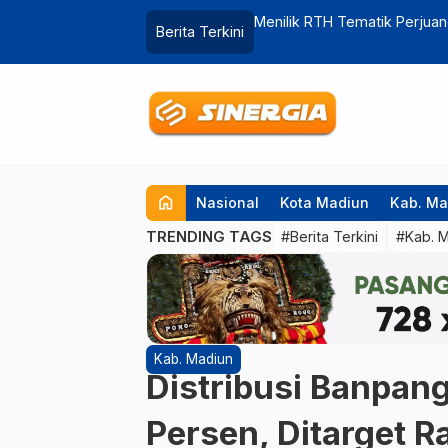
Daop 7 Madiun Masih Tinggi
Menilik RTH Tematik Perjuan
Berita Terkini
home
Nasional
Kota Madiun
Kab. Ma
TRENDING TAGS
#Berita Terkini
#Kab. 
Kab. Madiun
Distribusi Banpang
Persen, Ditarget 