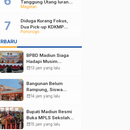
Tanggung Utang Iuran
Magetan
JKN Rp6 Miliar, Dampak
Aturan Berlaku Surut dan
Tekanan Fiskal
Diduga Kurang Fokus,
Dua Pick-up KDKMP
Ponorogo
Tabrak Bus Pariwisata di
Sukorejo Ponorogo
ERBARU
BPBD Madiun Siaga
Hadapi Musim
Kemarau, Petakan 71
calendar_month
13 jam yang lalu
Desa Rawan
Kekeringan dan 27
Bangunan Belum
Desa Rawan Karhutla
Rampung, Siswa
Sekolah Rakyat Madiun
calendar_month
14 jam yang lalu
Belum Bisa Tinggal di
Asrama
Bupati Madiun Resmi
Buka MPLS Sekolah
Rakyat, 260 Siswa
calendar_month
15 jam yang lalu
Bersiap Ikuti