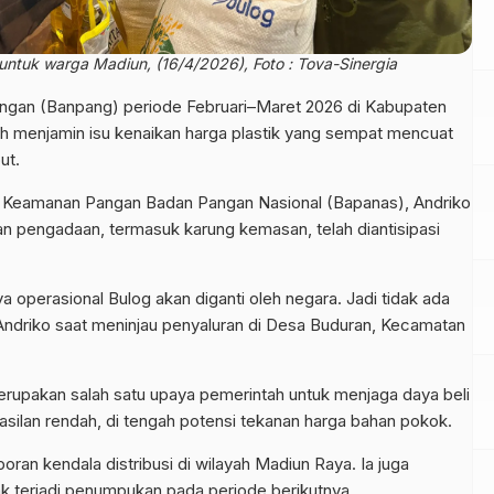
untuk warga Madiun, (16/4/2026), Foto : Tova-Sinergia
ngan (Banpang) periode Februari–Maret 2026 di Kabupaten
tah menjamin isu kenaikan harga plastik yang sempat mencuat
ut.
 Keamanan Pangan Badan Pangan Nasional (Bapanas), Andriko
n pengadaan, termasuk karung kemasan, telah diantisipasi
a operasional Bulog akan diganti oleh negara. Jadi tidak ada
ar Andriko saat meninjau penyaluran di Desa Buduran, Kecamatan
upakan salah satu upaya pemerintah untuk menjaga daya beli
ilan rendah, di tengah potensi tekanan harga bahan pokok.
poran kendala distribusi di wilayah Madiun Raya. Ia juga
k terjadi penumpukan pada periode berikutnya.