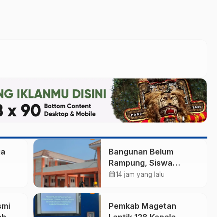
ga
Bangunan Belum
Rampung, Siswa
 71
Sekolah Rakyat
calendar_month
14 jam yang lalu
Madiun Belum Bisa
7
Tinggal di Asrama
smi
Pemkab Magetan
tla
ah
Lantik 128 Kepala