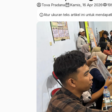
account_circle
calendar_month
visibility
Tova Pradana
Kamis, 16 Apr 2026
19
info
Atur ukuran teks artikel ini untuk mendap