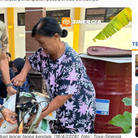
T
an lancar tanpa kendala, (16/4/2026), Foto : Tova-Sinergia