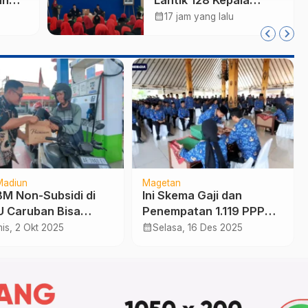
a
Sekolah, Bupati
calendar_month
17 jam yang lalu
Pastikan Rekrutmen
rama
Baru Segera Dibuka
untuk Isi Jabatan yang
Masih Kosong
Madiun
Magetan
BBM Non-Subsidi di
Ini Skema Gaji dan
 Caruban Bisa
Penempatan 1.119 PPPK
ng Bawa Batik
Paruh Waktu Magetan
calendar_month
is, 2 Okt 2025
Selasa, 16 Des 2025