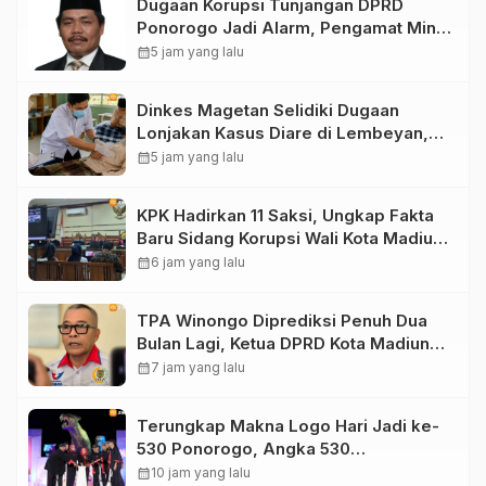
Dugaan Korupsi Tunjangan DPRD
Ponorogo Jadi Alarm, Pengamat Minta
Magetan Perkuat Tata Kelola
calendar_month
5 jam yang lalu
Administrasi
Dinkes Magetan Selidiki Dugaan
Lonjakan Kasus Diare di Lembeyan,
Lakukan Penyelidikan Epidemiologi
calendar_month
5 jam yang lalu
KPK Hadirkan 11 Saksi, Ungkap Fakta
Baru Sidang Korupsi Wali Kota Madiun
Nonaktif Maidi
calendar_month
6 jam yang lalu
TPA Winongo Diprediksi Penuh Dua
Bulan Lagi, Ketua DPRD Kota Madiun
Desak Pemkot Percepat Penanganan
calendar_month
7 jam yang lalu
Sampah
Terungkap Makna Logo Hari Jadi ke-
530 Ponorogo, Angka 530
Bertransformasi Jadi Sekar Kinanthi
calendar_month
10 jam yang lalu