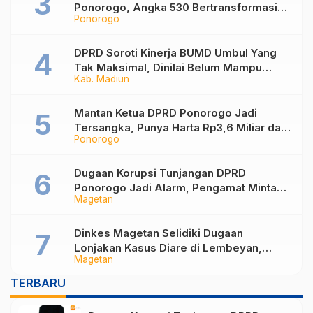
Ponorogo, Angka 530 Bertransformasi
Ponorogo
Jadi Sekar Kinanthi
DPRD Soroti Kinerja BUMD Umbul Yang
Tak Maksimal, Dinilai Belum Mampu
Kab. Madiun
Hasilkan PAD
Mantan Ketua DPRD Ponorogo Jadi
Tersangka, Punya Harta Rp3,6 Miliar dan
Ponorogo
Utang Rp1,4 Miliar
Dugaan Korupsi Tunjangan DPRD
Ponorogo Jadi Alarm, Pengamat Minta
Magetan
Magetan Perkuat Tata Kelola
Administrasi
Dinkes Magetan Selidiki Dugaan
Lonjakan Kasus Diare di Lembeyan,
Magetan
Lakukan Penyelidikan Epidemiologi
TERBARU