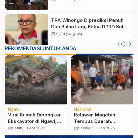
TPA Winongo Diprediksi Penuh
Dua Bulan Lagi, Ketua DPRD Kota
Madiun Desak Pemkot Percepat
calendar_month
7 jam yang lalu
Penanganan Sampah
REKOMENDASI UNTUK ANDA
Ngawi
Nasional
Viral Rumah Dibongkar
Relawan Magetan
Ekskavator di Ngawi,
Tembus Daerah
Ternyata Imbas Gagal
Terisolasi di Sumatera,
calendar_month
Senin, 13 Apr 2026
calendar_month
Selasa, 23 Des 2025
Nikah
Salurkan Bantuan