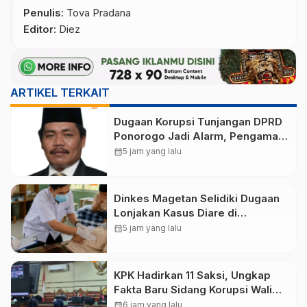
Penulis
: Tova Pradana
Editor
: Diez
ARTIKEL TERKAIT
Dugaan Korupsi Tunjangan DPRD
Ponorogo Jadi Alarm, Pengamat
Minta Magetan Perkuat Tata
calendar_month
5 jam yang lalu
Kelola Administrasi
Dinkes Magetan Selidiki Dugaan
Lonjakan Kasus Diare di
Lembeyan, Lakukan Penyelidikan
calendar_month
5 jam yang lalu
Epidemiologi
KPK Hadirkan 11 Saksi, Ungkap
Fakta Baru Sidang Korupsi Wali
Kota Madiun Nonaktif Maidi
calendar_month
6 jam yang lalu