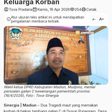
Keluarga Korban
account_circle
calendar_month
visibility
print
Tova Pradana
Kamis, 16 Apr 2026
254
Cetak
Atur ukuran teks artikel ini untuk mendapatkan
text_increase
info
text_decrease
pengalaman membaca terbaik.
Wakil ketua DPRD Kabupaten Madiun, Mudjono, menilai
persoalan galian C kewenangan pemerintah provinsi.
(16/4/2026), Foto : Tova-Sinergia
Sinergia | Madiun
– Dua Tragedi maut yang memakan
korban di bekas tambang galian C di Dusun Purworejo, Desa