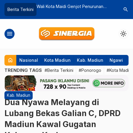
enjot Penurunan
Layanan Adminduk di Kecamatan
Polres
search
Berita Terkini
, Minta Lurah Turun
Kembali Dibuka, Akses Warga Kini
Jalana
Lebih Mudah
Orang 
menu
light_mode
home
Nasional
Kota Madiun
Kab. Madiun
Ngawi
P
TRENDING TAGS
#Berita Terkini
#Ponorogo
#Kota Madiu
Kab. Madiun
Dua Nyawa Melayang di
Lubang Bekas Galian C, DPRD
Madiun Kawal Gugatan