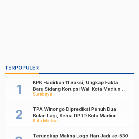
TERPOPULER
KPK Hadirkan 11 Saksi, Ungkap Fakta
Baru Sidang Korupsi Wali Kota Madiun
Surabaya
Nonaktif Maidi
TPA Winongo Diprediksi Penuh Dua
Bulan Lagi, Ketua DPRD Kota Madiun
Kota Madiun
Desak Pemkot Percepat Penanganan
Sampah
Terungkap Makna Logo Hari Jadi ke-530